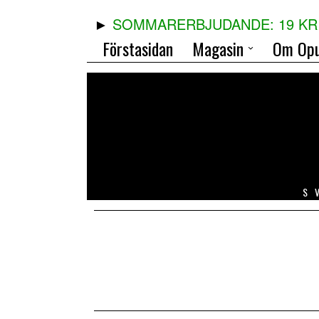
SOMMARERBJUDANDE: 19 KR 
Förstasidan
Magasin
Om Opu
S