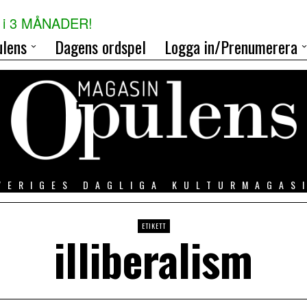
i 3 MÅNADER!
lens
Dagens ordspel
Logga in/Prenumerera
VERIGES DAGLIGA KULTURMAGAS
ETIKETT
illiberalism