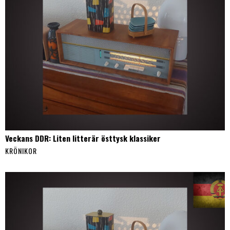
Veckans DDR: Liten litterär östtysk klassiker
KRÖNIKOR