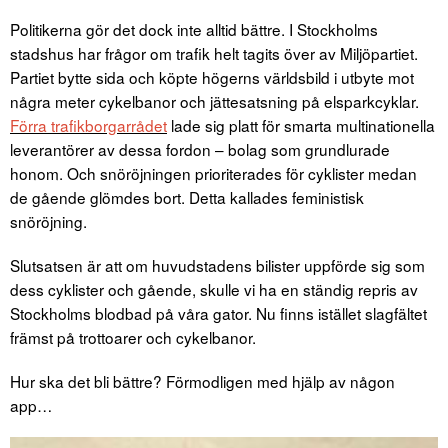
Politikerna gör det dock inte alltid bättre. I Stockholms
stadshus har frågor om trafik helt tagits över av Miljöpartiet.
Partiet bytte sida och köpte högerns världsbild i utbyte mot
några meter cykelbanor och jättesatsning på elsparkcyklar.
Förra trafikborgarrådet
lade sig platt för smarta multinationella
leverantörer av dessa fordon – bolag som grundlurade
honom. Och snöröjningen prioriterades för cyklister medan
de gående glömdes bort. Detta kallades feministisk
snöröjning.
Slutsatsen är att om huvudstadens bilister uppförde sig som
dess cyklister och gående, skulle vi ha en ständig repris av
Stockholms blodbad på våra gator. Nu finns istället slagfältet
främst på trottoarer och cykelbanor.
Hur ska det bli bättre? Förmodligen med hjälp av någon
app…