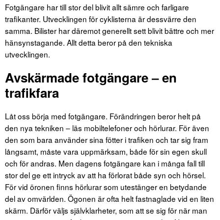
Fotgängare har till stor del blivit allt sämre och farligare
trafikanter. Utvecklingen för cyklisterna är dessvärre den
samma. Bilister har däremot generellt sett blivit bättre och mer
hänsynstagande. Allt detta beror på den tekniska
utvecklingen.
Avskärmade fotgängare ‒ en
trafikfara
Låt oss börja med fotgängare. Förändringen beror helt på
den nya tekniken – läs mobiltelefoner och hörlurar. För även
den som bara använder sina fötter i trafiken och tar sig fram
långsamt, måste vara uppmärksam, både för sin egen skull
och för andras. Men dagens fotgängare kan i många fall till
stor del ge ett intryck av att ha förlorat både syn och hörsel.
För vid öronen finns hörlurar som utestänger en betydande
del av omvärlden. Ögonen är ofta helt fastnaglade vid en liten
skärm. Därför väljs självklarheter, som att se sig för när man