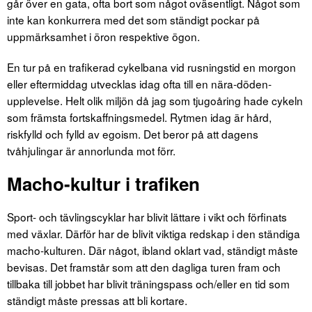
går över en gata, ofta bort som något oväsentligt. Något som
inte kan konkurrera med det som ständigt pockar på
uppmärksamhet i öron respektive ögon.
En tur på en trafikerad cykelbana vid rusningstid en morgon
eller eftermiddag utvecklas idag ofta till en nära-döden-
upplevelse. Helt olik miljön då jag som tjugoåring hade cykeln
som främsta fortskaffningsmedel. Rytmen idag är hård,
riskfylld och fylld av egoism. Det beror på att dagens
tvåhjulingar är annorlunda mot förr.
Macho-kultur i trafiken
Sport- och tävlingscyklar har blivit lättare i vikt och förfinats
med växlar. Därför har de blivit viktiga redskap i den ständiga
macho-kulturen. Där något, ibland oklart vad, ständigt måste
bevisas. Det framstår som att den dagliga turen fram och
tillbaka till jobbet har blivit träningspass och/eller en tid som
ständigt måste pressas att bli kortare.