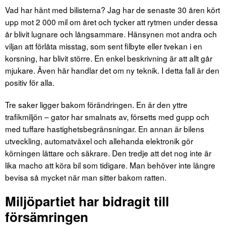
Vad har hänt med bilisterna? Jag har de senaste 30 åren kört
upp mot 2 000 mil om året och tycker att rytmen under dessa
år blivit lugnare och långsammare. Hänsynen mot andra och
viljan att förlåta misstag, som sent filbyte eller tvekan i en
korsning, har blivit större. En enkel beskrivning är att allt går
mjukare. Även här handlar det om ny teknik. I detta fall är den
positiv för alla.
Tre saker ligger bakom förändringen. En är den yttre
trafikmiljön – gator har smalnats av, försetts med gupp och
med tuffare hastighetsbegränsningar. En annan är bilens
utveckling, automatväxel och allehanda elektronik gör
körningen lättare och säkrare. Den tredje att det nog inte är
lika macho att köra bil som tidigare. Man behöver inte längre
bevisa så mycket när man sitter bakom ratten.
Miljöpartiet har bidragit till
försämringen