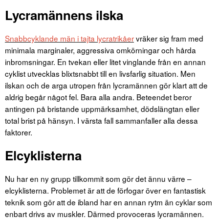
Lycramännens ilska
Snabbcyklande män i tajta lycratrikåer
vräker sig fram med
minimala marginaler, aggressiva omkörningar och hårda
inbromsningar. En tvekan eller litet vinglande från en annan
cyklist utvecklas blixtsnabbt till en livsfarlig situation. Men
ilskan och de arga utropen från lycramännen gör klart att de
aldrig begår något fel. Bara alla andra. Beteendet beror
antingen på bristande uppmärksamhet, dödslängtan eller
total brist på hänsyn. I värsta fall sammanfaller alla dessa
faktorer.
Elcyklisterna
Nu har en ny grupp tillkommit som gör det ännu värre –
elcyklisterna. Problemet är att de förfogar över en fantastisk
teknik som gör att de ibland har en annan rytm än cyklar som
enbart drivs av muskler. Därmed provoceras lycramännen.