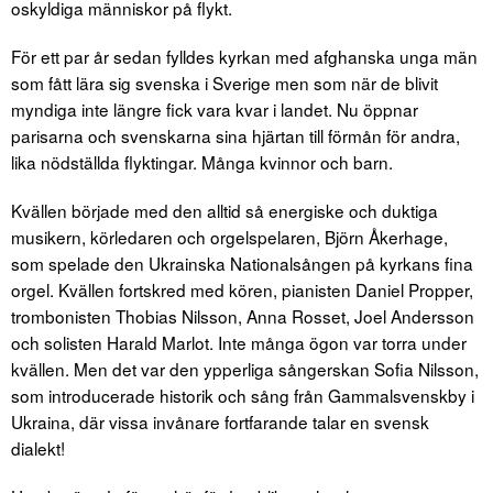
oskyldiga människor på flykt.
För ett par år sedan fylldes kyrkan med afghanska unga män
som fått lära sig svenska i Sverige men som när de blivit
myndiga inte längre fick vara kvar i landet. Nu öppnar
parisarna och svenskarna sina hjärtan till förmån för andra,
lika nödställda flyktingar. Många kvinnor och barn.
Kvällen började med den alltid så energiske och duktiga
musikern, körledaren och orgelspelaren, Björn Åkerhage,
som spelade den Ukrainska Nationalsången på kyrkans fina
orgel. Kvällen fortskred med kören, pianisten Daniel Propper,
trombonisten Thobias Nilsson, Anna Rosset, Joel Andersson
och solisten Harald Marlot. Inte många ögon var torra under
kvällen. Men det var den ypperliga sångerskan Sofia Nilsson,
som introducerade historik och sång från Gammalsvenskby i
Ukraina, där vissa invånare fortfarande talar en svensk
dialekt!