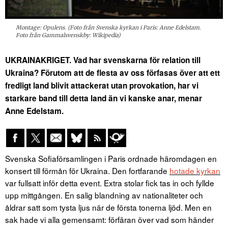
Montage: Opulens. (Foto från Svenska kyrkan i Paris: Anne Edelstam.
Foto från Gammalsvenskby: Wikipedia)
UKRAINAKRIGET. Vad har svenskarna för relation till
Ukraina? Förutom att de flesta av oss förfasas över att ett
fredligt land blivit attackerat utan provokation, har vi
starkare band till detta land än vi kanske anar, menar
Anne Edelstam.
Svenska Sofiaförsamlingen i Paris ordnade häromdagen en
konsert till förmån för Ukraina. Den fortfarande
hotade kyrkan
var fullsatt inför detta event. Extra stolar fick tas in och fyllde
upp mittgången. En salig blandning av nationaliteter och
åldrar satt som tysta ljus när de första tonerna ljöd. Men en
sak hade vi alla gemensamt: förfäran över vad som händer