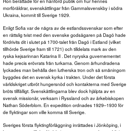
Hon berättade för en hänförd publik om hur hennes
morföräldrar, svenskättlingar från Gammalsvenskby i södra
Ukraina, kommit till Sverige 1929.
Enligt Sofia var de några av de estlandssvenskar som efter
en rättslig tvist med den svenske godsägaren på Dagö hade
fördrivits dit i slutet på 1700-talet från Dagö i Estland (vilket
tillhörde Sverige fram till 1721) och tilldelats mark av den
ryska kejsarinnan Katarina II . Det nyryska guvernementet
hade precis erövrats från turkarna. Genom århundradena
lyckades man behålla den lutherska tron och så småningom
byggdes det en svensk kyrka i trakten. Under det första
världskriget utbröt hungersnöd och kontakterna med Sverige
bröts tillfälligt. Svenskättlingarna blev dock hjälpta av en
svensk missionär, verksam i Ryssland och av ärkebiskopen
Nathan Söderblom. En expedition ordnades 1929–1930 för
de flyktingar som ville komma till Sverige.
Sveriges första flyktingförläggning inrättades i Jönköping, i