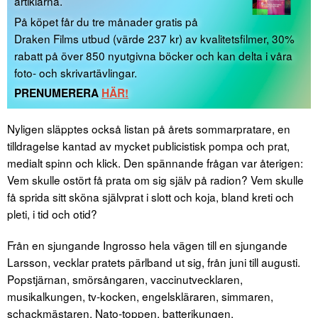
artiklarna.
På köpet får du tre månader gratis på
Draken Films utbud (värde 237 kr) av kvalitetsfilmer, 30%
rabatt på över 850 nyutgivna böcker och kan delta i våra
foto- och skrivartävlingar.
PRENUMERERA
HÄR!
Nyligen släpptes också listan på årets sommarpratare, en
tilldragelse kantad av mycket publicistisk pompa och prat,
medialt spinn och klick. Den spännande frågan var återigen:
Vem skulle ostört få prata om sig själv på radion? Vem skulle
få sprida sitt sköna självprat i slott och koja, bland kreti och
pleti, i tid och otid?
Från en sjungande Ingrosso hela vägen till en sjungande
Larsson, vecklar pratets pärlband ut sig, från juni till augusti.
Popstjärnan, smörsångaren, vaccinutvecklaren,
musikalkungen, tv-kocken, engelskläraren, simmaren,
schackmästaren, Nato-toppen, batterikungen,