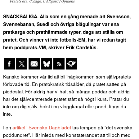
Pratets era. Collage: C Altgård / Opulens
SNACKSALIGA. Alla som en gång menade att Svensson,
Svennebanan, Suedi och övriga blågulingar var ena
pratkarga och prathämmade typer, dags att ställa om
pratet.
Och vinner vi inte fotbolls-EM, har vi redan tagit
hem poddprats-VM, skriver Erik Cardelús.
Kanske kommer vår tid att bli ihågkommen som självpratets
förlovade tid. En pratokratisk tidsålder, då pratet sattes på
piedestal. För aldrig har vi haft så många poddar och aldrig
har det självcentrerade pratet stått så högt i kurs. Pratar du
inte om dig själv, helst i en vloggkanal eller podd, finns du
inte.
I en
artikel i Svenska Dagbladet
tas tempen på ”det svenska
poddundret”. Här inleds med konstaterandet att till och med