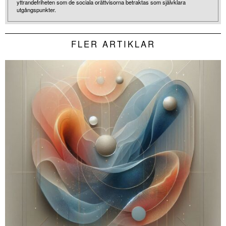
yttrandefriheten som de sociala orättvisorna betraktas som självklara
utgångspunkter.
FLER ARTIKLAR