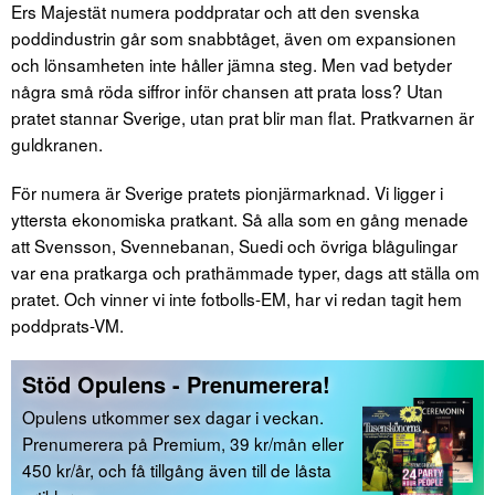
Ers Majestät numera poddpratar och att den svenska
poddindustrin går som snabbtåget, även om expansionen
och lönsamheten inte håller jämna steg. Men vad betyder
några små röda siffror inför chansen att prata loss? Utan
pratet stannar Sverige, utan prat blir man flat. Pratkvarnen är
guldkranen.
För numera är Sverige pratets pionjärmarknad. Vi ligger i
yttersta ekonomiska pratkant. Så alla som en gång menade
att Svensson, Svennebanan, Suedi och övriga blågulingar
var ena pratkarga och prathämmade typer, dags att ställa om
pratet. Och vinner vi inte fotbolls-EM, har vi redan tagit hem
poddprats-VM.
Stöd Opulens - Prenumerera!
Opulens utkommer sex dagar i veckan.
Prenumerera på Premium, 39 kr/mån eller
450 kr/år, och få tillgång även till de låsta