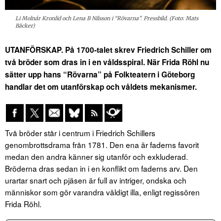
Li Molnár Kronlid och Lena B Nilsson i “Rövarna”. Pressbild. (Foto: Mats
Bäcker)
UTANFÖRSKAP. På 1700-talet skrev Friedrich Schiller om
två bröder som dras in i en våldsspiral. När Frida Röhl nu
sätter upp hans “Rövarna” på Folkteatern i Göteborg
handlar det om utanförskap och våldets mekanismer.
Två bröder står i centrum i Friedrich Schillers
genombrottsdrama från 1781. Den ena är faderns favorit
medan den andra känner sig utanför och exkluderad.
Bröderna dras sedan in i en konflikt om faderns arv. Den
urartar snart och pjäsen är full av intriger, ondska och
människor som gör varandra väldigt illa, enligt regissören
Frida Röhl.