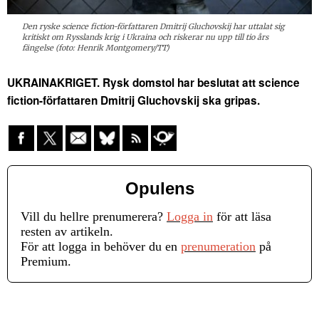
Den ryske science fiction-författaren Dmitrij Gluchovskij har uttalat sig
kritiskt om Rysslands krig i Ukraina och riskerar nu upp till tio års
fängelse (foto: Henrik Montgomery/TT)
UKRAINAKRIGET. Rysk domstol har beslutat att science
fiction-författaren Dmitrij Gluchovskij ska gripas.
Opulens
Vill du hellre prenumerera?
Logga in
för att läsa
resten av artikeln.
För att logga in behöver du en
prenumeration
på
Premium.