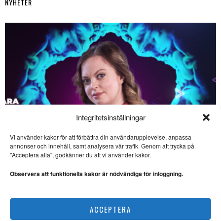
NYHETER
Integritetsinställningar
Vi använder kakor för att förbättra din användarupplevelse, anpassa
SE ÄVEN
annonser och innehåll, samt analysera vår trafik. Genom att trycka på
"Acceptera alla", godkänner du att vi använder kakor.
Per Månson skriver
mästerligt om rysk
Observera att funktionella kakor är nödvändiga för inloggning.
historia
HISTORIA. Carsten Palmer
Schale har läst professor Per
Saara Hermansson vill lyfta fram samisk kultur
Månsons nya
ACCEPTERA
NYHETER
Internationell rörelse mot