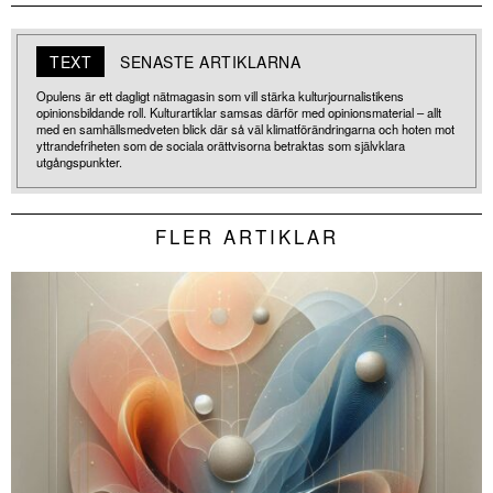
TEXT
SENASTE ARTIKLARNA
Opulens är ett dagligt nätmagasin som vill stärka kulturjournalistikens
opinionsbildande roll. Kulturartiklar samsas därför med opinionsmaterial – allt
med en samhällsmedveten blick där så väl klimatförändringarna och hoten mot
yttrandefriheten som de sociala orättvisorna betraktas som självklara
utgångspunkter.
FLER ARTIKLAR