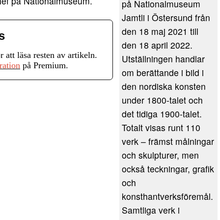
schef på Nationalmuseum.
på Nationalmuseum
Jamtli i Östersund från
den 18 maj 2021 till
s
den 18 april 2022.
r att läsa resten av artikeln.
Utställningen handlar
ration
på Premium.
om berättande i bild i
den nordiska konsten
under 1800-talet och
det tidiga 1900-talet.
Totalt visas runt 110
verk – främst målningar
och skulpturer, men
också teckningar, grafik
och
konsthantverksföremål.
Samtliga verk i