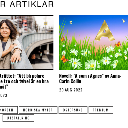
R ARTIKLAR
rättet: “Att bli polare
Novell: ”A som i Agnes” av Anna-
 tro och tvivel är en bra
Carin Collin
måt”
20 AUG 2022
2023
NORDEN
NORDISKA MYTER
ÖSTERSUND
PREMIUM
UTSTÄLLNING