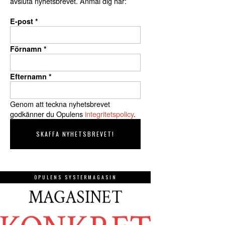
avsluta nyhetsbrevet. Anmäl dig här:
E-post
*
Förnamn
*
Efternamn
*
Genom att teckna nyhetsbrevet
godkänner du Opulens
integritetspolicy
.
OPULENS SYSTERMAGASIN