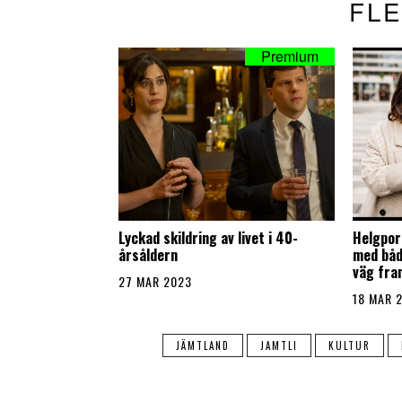
FLE
Lyckad skildring av livet i 40-
Helgport
årsåldern
med både
väg fra
27 MAR 2023
18 MAR 
JÄMTLAND
JAMTLI
KULTUR