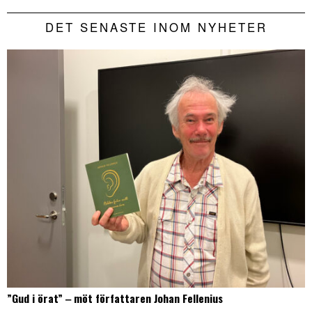
DET SENASTE INOM NYHETER
”Gud i örat” ‒ möt författaren Johan Fellenius