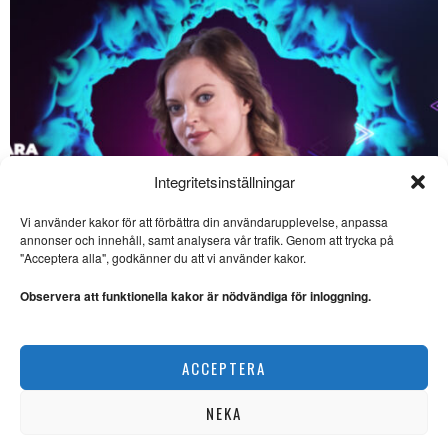
Integritetsinställningar
Vi använder kakor för att förbättra din användarupplevelse, anpassa
annonser och innehåll, samt analysera vår trafik. Genom att trycka på
SE ÄVEN
"Acceptera alla", godkänner du att vi använder kakor.
Noterat: Fotokonst i
kyrkorummet
Observera att funktionella kakor är nödvändiga för inloggning.
FOTOKONST. Bo
Bjelvehammar har besökt
Öveds kyrka och tagit del
Saara Hermansson vill lyfta fram samisk kultur
ACCEPTERA
NYHETER
Noterat: Apropå Georg
Baselitz död
NEKA
KONST. Den framstående
tyske konstnären Georg