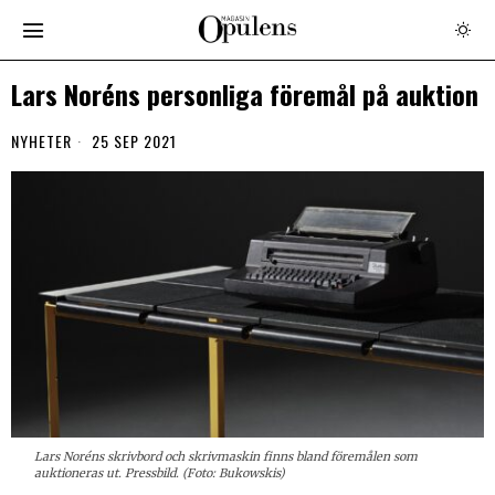
Lars Noréns personliga föremål på auktion
NYHETER
25 SEP 2021
Lars Noréns skrivbord och skrivmaskin finns bland föremålen som
auktioneras ut. Pressbild. (Foto: Bukowskis)