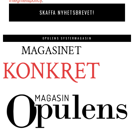
integritetspolicy
.
OPULENS SYSTERMAGASIN