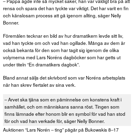
‒ Pappa ägde inte så mycket saker, han var väldigt bra på att
rensa och spara det han tyckte var viktigt. Det har varit en fin
och känslosam process att gå igenom allting, säger Nelly
Bonner.
Föremålen tecknar en bild av hur dramatikern levde sitt liv,
vad han tyckte om och vad han ogillade. Många av dem är
också bekanta för den som har tagit sig igenom de olika
volymerna med Lars Noréns dagböcker som har getts ut
under titeln “En dramatikers dagbok”.
Bland annat säljs det skrivbord som var Noréns arbetsplats
när han skrev flertalet av sina verk.
‒ Arvet ska tjäna som en påminnelse om konstens kraft i
samhället, och om människans sanna röst. Tingen som
finns lämnade efter honom blir en symbol för vad han stod
för och vad han verkade för, säger Nelly Bonner.
Auktionen “Lars Norén ‒ ting” pågår på Bukowskis 8‒17