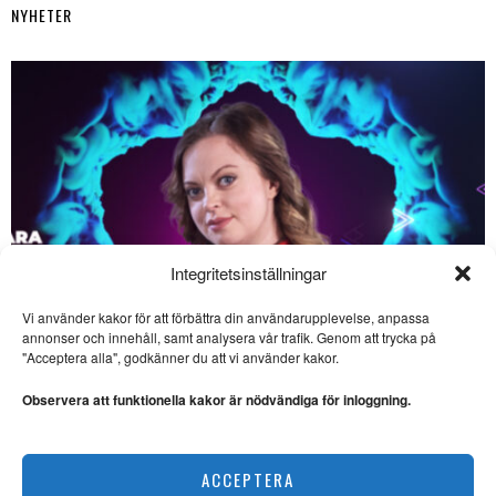
NYHETER
Integritetsinställningar
Vi använder kakor för att förbättra din användarupplevelse, anpassa
SE ÄVEN
annonser och innehåll, samt analysera vår trafik. Genom att trycka på
"Acceptera alla", godkänner du att vi använder kakor.
Sevärda havsäventyr på
bio – ”The Odyssey” och
Observera att funktionella kakor är nödvändiga för inloggning.
”Vaiana”
FILM. Ingela Brovik skriver om
havsäventyr på bio sommaren
Saara Hermansson vill lyfta fram samisk kultur
2026.
ACCEPTERA
NYHETER
Film på bio: Svag sci-fi