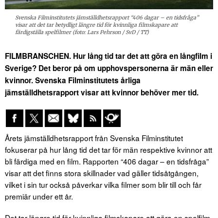
Svenska Filminstitutets jämställdhetsrapport “406 dagar – en tidsfråga”
visar att det tar betydligt längre tid för kvinnliga filmskapare att
färdigställa spelfilmer (foto: Lars Pehrson / SvD / TT)
FILMBRANSCHEN. Hur lång tid tar det att göra en långfilm i
Sverige? Det beror på om upphovspersonerna är män eller
kvinnor. Svenska Filminstitutets årliga
jämställdhetsrapport visar att kvinnor behöver mer tid.
Årets jämställdhetsrapport från Svenska Filminstitutet
fokuserar på hur lång tid det tar för män respektive kvinnor att
bli färdiga med en film. Rapporten “406 dagar – en tidsfråga”
visar att det finns stora skillnader vad gäller tidsåtgången,
vilket i sin tur också påverkar vilka filmer som blir till och får
premiär under ett år.
Det tar längre tid för kvinnliga filmskapare att göra en spelfilm