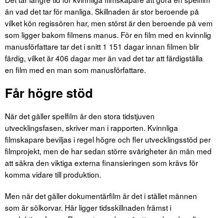
än vad det tar för manliga. Skillnaden är stor beroende på
vilket kön regissören har, men störst är den beroende på vem
som ligger bakom filmens manus. För en film med en kvinnlig
manusförfattare tar det i snitt 1 151 dagar innan filmen blir
färdig, vilket är 406 dagar mer än vad det tar att färdigställa
en film med en man som manusförfattare.
Får högre stöd
När det gäller spelfilm är den stora tidstjuven
utvecklingsfasen, skriver man i rapporten. Kvinnliga
filmskapare beviljas i regel högre och fler utvecklingsstöd per
filmprojekt, men de har sedan större svårigheter än män med
att säkra den viktiga externa finansieringen som krävs för
komma vidare till produktion.
Men när det gäller dokumentärfilm är det i stället männen
som är sölkorvar. Här ligger tidsskillnaden främst i