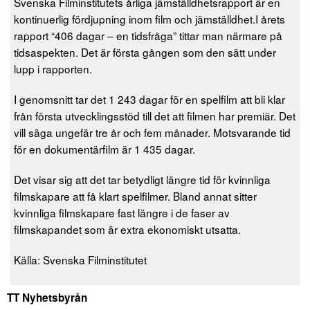
Svenska Filminstitutets årliga jämställdhetsrapport är en
kontinuerlig fördjupning inom film och jämställdhet.I årets
rapport “406 dagar – en tidsfråga” tittar man närmare på
tidsaspekten. Det är första gången som den sätt under
lupp i rapporten.
I genomsnitt tar det 1 243 dagar för en spelfilm att bli klar
från första utvecklingsstöd till det att filmen har premiär. Det
vill säga ungefär tre år och fem månader. Motsvarande tid
för en dokumentärfilm är 1 435 dagar.
Det visar sig att det tar betydligt längre tid för kvinnliga
filmskapare att få klart spelfilmer. Bland annat sitter
kvinnliga filmskapare fast längre i de faser av
filmskapandet som är extra ekonomiskt utsatta.
Källa: Svenska Filminstitutet
TT Nyhetsbyrån