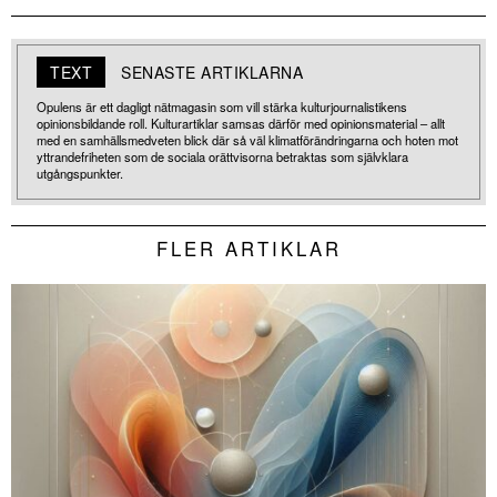
TEXT
SENASTE ARTIKLARNA
Opulens är ett dagligt nätmagasin som vill stärka kulturjournalistikens
opinionsbildande roll. Kulturartiklar samsas därför med opinionsmaterial – allt
med en samhällsmedveten blick där så väl klimatförändringarna och hoten mot
yttrandefriheten som de sociala orättvisorna betraktas som självklara
utgångspunkter.
FLER ARTIKLAR