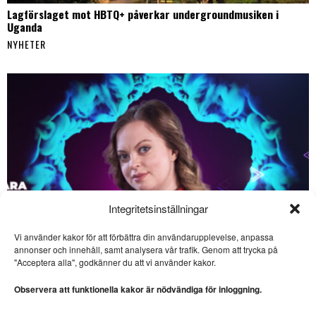
Lagförslaget mot HBTQ+ påverkar undergroundmusiken i
Uganda
NYHETER
Integritetsinställningar
Vi använder kakor för att förbättra din användarupplevelse, anpassa
SE ÄVEN
annonser och innehåll, samt analysera vår trafik. Genom att trycka på
"Acceptera alla", godkänner du att vi använder kakor.
Sevärda havsäventyr på
bio – ”The Odyssey” och
Observera att funktionella kakor är nödvändiga för inloggning.
”Vaiana”
FILM. Ingela Brovik skriver om