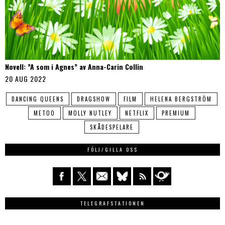
Novell: ”A som i Agnes” av Anna-Carin Collin
20 AUG 2022
DANCING QUEENS
DRAGSHOW
FILM
HELENA BERGSTRÖM
METOO
MOLLY NUTLEY
NETFLIX
PREMIUM
SKÅDESPELARE
FÖLJ/GILLA OSS
TELEGRAFSTATIONEN