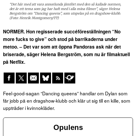
“Det här med att vara annorlunda jämfört med den så kallade normen,
det är ett tema som jag har haft med i alla mina filmer”, säger Helena
Bergström om “Dancing queens”, som utspelas på en dragshow-klubb.
(Foto: Henrik Montgomery/TT)
NORMER. Hon regisserade succéföreställningen “No
more fucks to give” och stod på barrikaderna under
metoo. – Det var som att öppna Pandoras ask när det
briserade, säger Helena Bergström, som nu är filmaktuell
på Netflix.
Feel-good-sagan “Dancing queens” handlar om Dylan som
får jobb på en dragshow-klubb och klär ut sig till en kille, som
uppträder i kvinnokläder.
Opulens