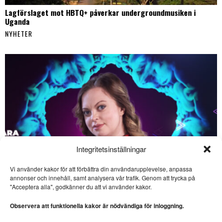
Lagförslaget mot HBTQ+ påverkar undergroundmusiken i
Uganda
NYHETER
Integritetsinställningar
Vi använder kakor för att förbättra din användarupplevelse, anpassa
SE ÄVEN
annonser och innehåll, samt analysera vår trafik. Genom att trycka på
"Acceptera alla", godkänner du att vi använder kakor.
Lysande dramatisering av
Lagerlöfs ”Liljecronas
Observera att funktionella kakor är nödvändiga för inloggning.
hem”
TEATER. Enel Melberg har