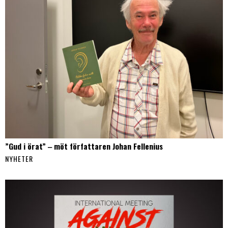
”Gud i örat” ‒ möt författaren Johan Fellenius
NYHETER