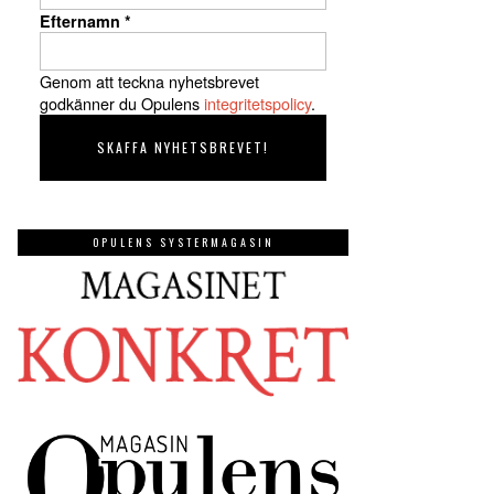
Efternamn
*
Genom att teckna nyhetsbrevet
godkänner du Opulens
integritetspolicy
.
OPULENS SYSTERMAGASIN