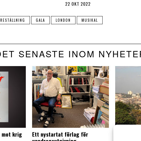
22 OKT 2022
ÖRESTÄLLNING
GALA
LONDON
MUSIKAL
DET SENASTE INOM NYHETE
e mot krig
Ett nystartat förlag för
Lagförsla
uppdragsutgivning
påverkar 