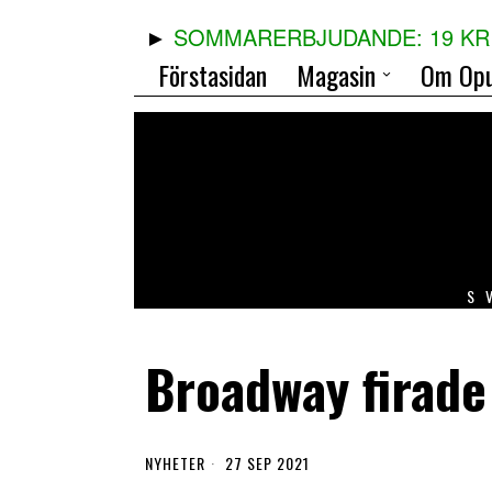
SOMMARERBJUDANDE: 19 KR 
Förstasidan
Magasin
Om Opu
S
Broadway firade
NYHETER
27 SEP 2021