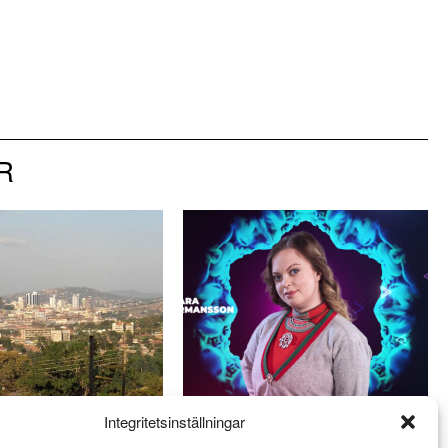
R
Integritetsinställningar
get mot HBTQ+
Saara Hermansson vill lyfta
undergroundmusiken i
fram samisk kultur