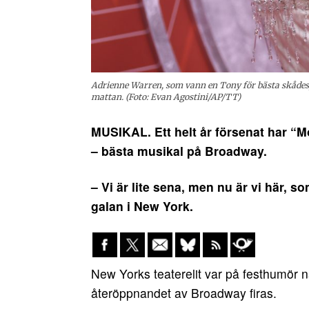
Adrienne Warren, som vann en Tony för bästa skådesp
mattan. (Foto: Evan Agostini/AP/TT)
MUSIKAL. Ett helt år försenat har “Mo
– bästa musikal på Broadway.
– Vi är lite sena, men nu är vi här,
galan i New York.
New Yorks teaterelit var på festhumör n
återöppnandet av Broadway firas.