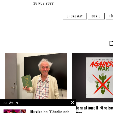
26 NOV 2022
BROADWAY
COVID
F
SE ÄVEN
”Gud i örat” ‒ möt författaren
Internationell rörels
Musikalen ”Charlie och
Johan Fellenius
växer