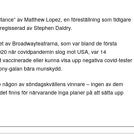
itance” av Matthew Lopez, en föreställning som tidigare
 regisserad av Stephen Daldry.
det av Broadwayteatrarna, som var bland de första
 2020 när covidpandemin slog mot USA, var 14
 vaccinerade eller kunna visa upp negativa covid-tester
Tony-galan bära munskydd.
se någon av söndagskvällens vinnare – ingen av dem
t finns för närvarande inga planer på att sätta upp