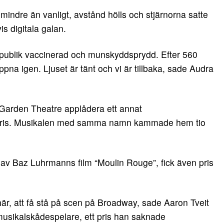
indre än vanligt, avstånd hölls och stjärnorna satte
is digitala galan.
publik vaccinerad och munskyddsprydd. Efter 560
pna igen. Ljuset är tänt och vi är tillbaka, sade Audra
r Garden Theatre applådera ett annat
Paris. Musikalen med samma namn kammade hem tio
 av Baz Luhrmanns film “Moulin Rouge”, fick även pris
t här, att få stå på scen på Broadway, sade Aaron Tveit
 musikalskådespelare, ett pris han saknade