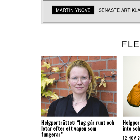
MARTIN YNGVE
SENASTE ARTIKL
FLE
Helgporträttet: “Jag går runt och
Helgpor
letar efter ett vapen som
inte sc
fungerar”
12 NOV 