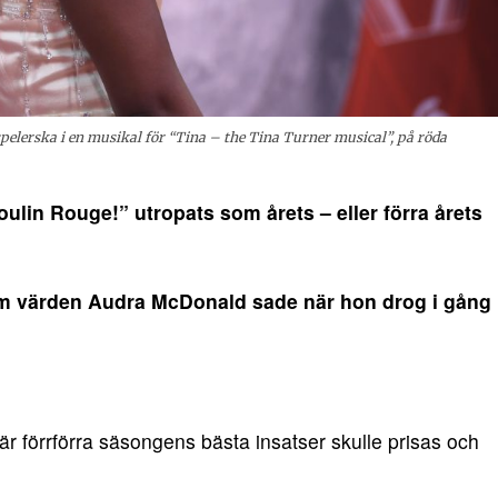
elerska i en musikal för “Tina – the Tina Turner musical”, på röda
ulin Rouge!” utropats som årets – eller förra årets
 som värden Audra McDonald sade när hon drog i gång
är förrförra säsongens bästa insatser skulle prisas och