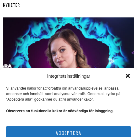
NYHETER
Integritetsinställningar
Vi använder kakor för att förbättra din användarupplevelse, anpassa
annonser och innehåll, samt analysera vår trafik. Genom att trycka på
SE ÄVEN
"Acceptera alla", godkänner du att vi använder kakor.
Tone Schunnesson skriver
galant om maktstrukturer
Observera att funktionella kakor är nödvändiga för inloggning.
ROMAN. ”Det är långt ifrån
enbart våldet som bär denna
Saara Hermansson vill lyfta fram samisk kultur
ACCEPTERA
NYHETER