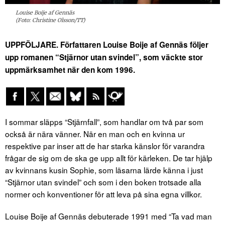
Louise Boije af Gennäs
(Foto: Christine Olsson/TT)
UPPFÖLJARE. Författaren Louise Boije af Gennäs följer
upp romanen “Stjärnor utan svindel”, som väckte stor
uppmärksamhet när den kom 1996.
I sommar släpps “Stjärnfall”, som handlar om två par som
också är nära vänner. När en man och en kvinna ur
respektive par inser att de har starka känslor för varandra
frågar de sig om de ska ge upp allt för kärleken. De tar hjälp
av kvinnans kusin Sophie, som läsarna lärde känna i just
“Stjärnor utan svindel” och som i den boken trotsade alla
normer och konventioner för att leva på sina egna villkor.
Louise Boije af Gennäs debuterade 1991 med “Ta vad man