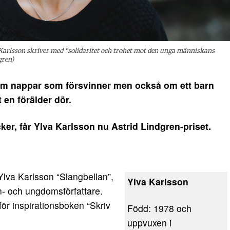
 Karlsson skriver med “solidaritet och trohet mot den unga människans
gren)
m nappar som försvinner men också om ett barn
 en förälder dör.
cker, får Ylva Karlsson nu Astrid Lindgren-priset.
Ylva Karlsson “Slangbellan”,
Ylva Karlsson
rn- och ungdomsförfattare.
för inspirationsboken “Skriv
Född: 1978 och
uppvuxen i