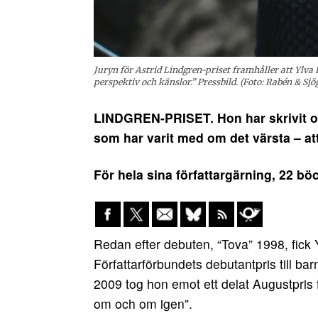
Juryn för Astrid Lindgren-priset framhåller att Ylva
perspektiv och känslor.” Pressbild. (Foto: Rabén & Sjö
LINDGREN-PRISET. Hon har skrivit o
som har varit med om det värsta – att
För hela sina författargärning, 22 bö
Redan efter debuten, “Tova” 1998, fick 
Författarförbundets debutantpris till ba
2009 tog hon emot ett delat Augustpris 
om och om igen”.