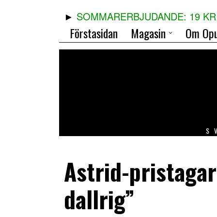
SOMMARERBJUDANDE: 19 KR 
Förstasidan
Magasin
Om Opu
S
Astrid-pristagar
dallrig”