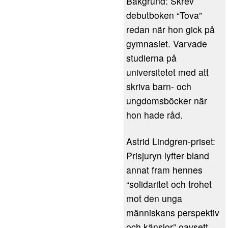
Bakgrund: Skrev
debutboken “Tova”
redan när hon gick på
gymnasiet. Varvade
studierna på
universitetet med att
skriva barn- och
ungdomsböcker när
hon hade råd.
Astrid Lindgren-priset:
Prisjuryn lyfter bland
annat fram hennes
“solidaritet och trohet
mot den unga
människans perspektiv
och känslor” oavsett