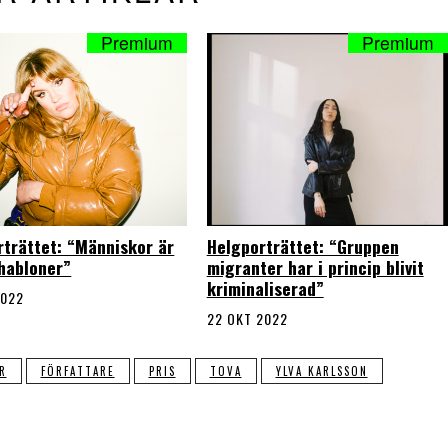
rträttet: “Människor är
Helgporträttet: “Gruppen
chabloner”
migranter har i princip blivit
kriminaliserad”
2022
22 OKT 2022
R
FÖRFATTARE
PRIS
TOVA
YLVA KARLSSON