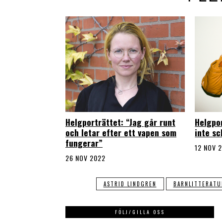
Helgporträttet: “Jag går runt
Helgpo
och letar efter ett vapen som
inte s
fungerar”
12 NOV 
26 NOV 2022
ASTRID LINDGREN
BARNLITTERATU
FÖLJ/GILLA OSS