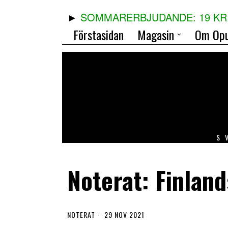
SOMMARERBJUDANDE: 19 KR 
Förstasidan
Magasin
Om Opu
S
Noterat: Finlan
NOTERAT
29 NOV 2021