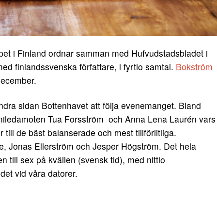
pet i Finland ordnar samman med Hufvudstadsbladet i
ed finlandssvenska författare, i fyrtio samtal.
Bokström
december.
dra sidan Bottenhavet att följa evenemanget. Bland
miledamoten Tua Forsström och Anna Lena Laurén vars
ill de bäst balanserade och mest tillförlitliga.
e, Jonas Ellerström och Jesper Högström. Det hela
 till sex på kvällen (svensk tid), med nittio
det vid våra datorer.