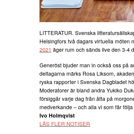
LITTERATUR. Svenska litteratursällska
Helsingfors två dagars virtuella möten m
2021
äger rum och sänds live den 3-4 
Generöst bjuder man in också oss på an
deltagarna märks Rosa Liksom, akade
ryska rapporter i Svenska Dagbladet hör t
Moderatorer är bland andra Yukiko Duk
försiggår varje dag från åtta på morgonen
medverkande – och alla vi som får följa 
Ivo Holmqvist
LÄS FLER NOTISER