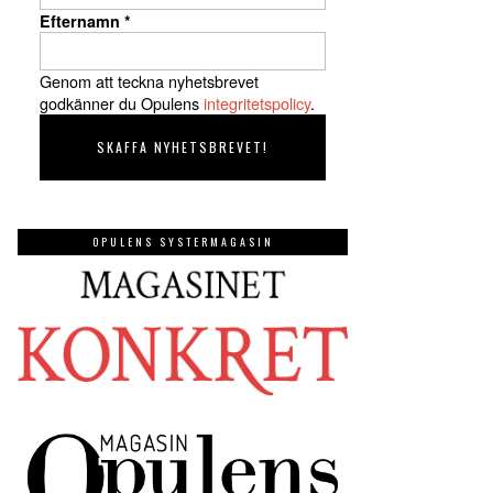
Efternamn
*
Genom att teckna nyhetsbrevet
godkänner du Opulens
integritetspolicy
.
OPULENS SYSTERMAGASIN