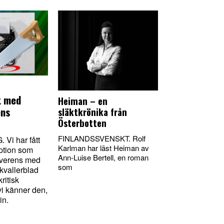
t med
Heiman – en
ens
släktkrönika från
Österbotten
FINLANDSSVENSKT. Rolf
Vi har fått
Karlman har läst Heiman av
eption som
Ann-Luise Bertell, en roman
överens med
som
kvallerblad
kritisk
vi känner den,
in.