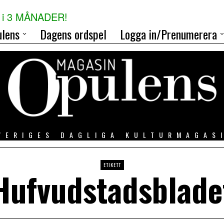
i 3 MÅNADER!
lens
Dagens ordspel
Logga in/Prenumerera
VERIGES DAGLIGA KULTURMAGAS
ETIKETT
Hufvudstadsblade