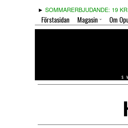
SOMMARERBJUDANDE: 19 KR 
Förstasidan
Magasin
Om Opu
S