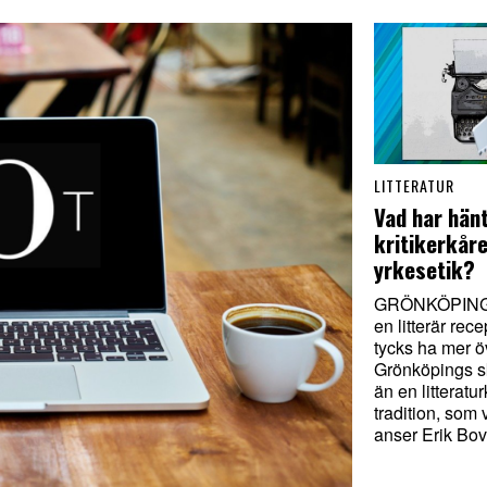
LITTERATUR
Vad har hän
kritikerkår
yrkesetik?
GRÖNKÖPING. 
en litterär rec
tycks ha mer 
Grönköpings s
än en litteratur
tradition, som 
anser Erik Bov