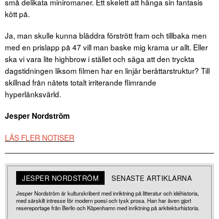
små delikata miniromaner. Ett skelett att hänga sin fantasis
kött på.
Ja, man skulle kunna bläddra förstrött fram och tillbaka men
med en prislapp på 47 vill man baske mig krama ur allt. Eller
ska vi vara lite highbrow i stället och säga att den tryckta
dagstidningen liksom filmen har en linjär berättarstruktur? Till
skillnad från nätets totalt irriterande flimrande
hyperlänksvärld.
Jesper Nordström
LÄS FLER NOTISER
JESPER NORDSTRÖM
SENASTE ARTIKLARNA
Jesper Nordström är kulturskribent med inriktning på litteratur och idéhistoria,
med särskilt intresse för modern poesi och tysk prosa. Han har även gjort
resereportage från Berlin och Köpenhamn med inriktning på arkitekturhistoria.