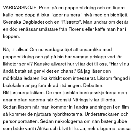
VARDAGSNÖJE. Priset på en papperstidning och en finare
kaffe med dopp å lokal ligger numera i nivå med en biobiljett.
Svenska Dagbladet och en “Ristretto”. Man undrar om det är
en död renässansmästare från Florens eller kaffe man har i
koppen.
Nå, till allvar. Om nu vardagsnöjet att ensamfika med
papperstidning och gå på bio har samma prislapp vad för
likheter ser vi? Kanske allvaret hur vi tar det till oss. “Har vi nu
ändå betalt så ger vi det en chans.” Så jag läser den
mörkblåa ledaren lika kritiskt som intresserat. Liksom fångad i
biolokalen är jag förankrad i tidningen. Debatten.
Blåljusjournalistiken. De mer ljusblåa businesskjortorna man
anar mellan raderna när Svenskt Näringsliv tar till orda.
Sedan liksom när man kommer in i andra andningen i en film
så kommer de njutbara hybridtexterna. Understreckaren och
personporträtten. Sedan nekrologerna om nån bister gubbe
som både varit i Afrika och blivit fil lic. Ja, nekrologerna, dessa