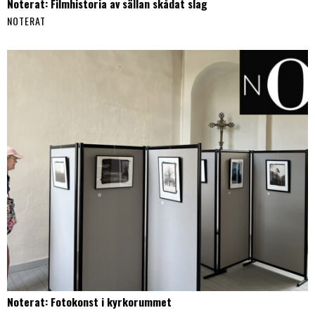
Noterat: Filmhistoria av sällan skådat slag
NOTERAT
Noterat: Fotokonst i kyrkorummet