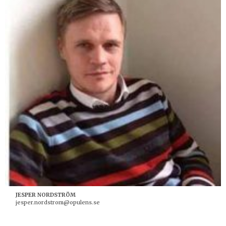
JESPER NORDSTRÖM
jesper.nordstrom@opulens.se