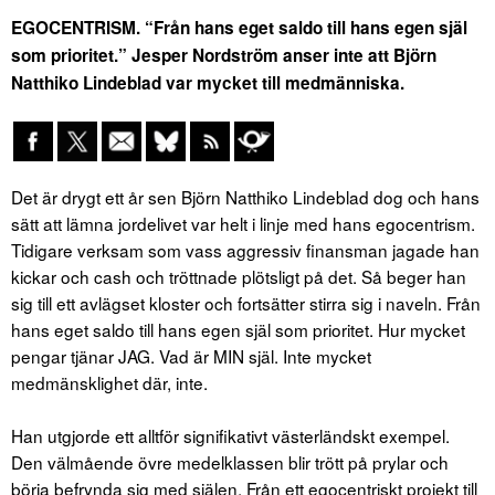
EGOCENTRISM. “Från hans eget saldo till hans egen själ
som prioritet.” Jesper Nordström anser inte att Björn
Natthiko Lindeblad var mycket till medmänniska.
Det är drygt ett år sen Björn Natthiko Lindeblad dog och hans
sätt att lämna jordelivet var helt i linje med hans egocentrism.
Tidigare verksam som vass aggressiv finansman jagade han
kickar och cash och tröttnade plötsligt på det. Så beger han
sig till ett avlägset kloster och fortsätter stirra sig i naveln. Från
hans eget saldo till hans egen själ som prioritet. Hur mycket
pengar tjänar JAG. Vad är MIN själ. Inte mycket
medmänsklighet där, inte.
Han utgjorde ett alltför signifikativt västerländskt exempel.
Den välmående övre medelklassen blir trött på prylar och
börja befrynda sig med själen. Från ett egocentriskt projekt till