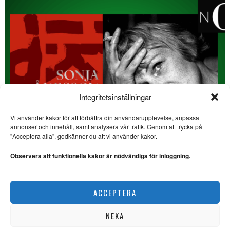
Integritetsinställningar
Vi använder kakor för att förbättra din användarupplevelse, anpassa
annonser och innehåll, samt analysera vår trafik. Genom att trycka på
SE ÄVEN
"Acceptera alla", godkänner du att vi använder kakor.
För vem görs SVT:s
program Ekonomibyrån?
Observera att funktionella kakor är nödvändiga för inloggning.
TV/EKONOMI. I veckans
krönika skriver Lars Thulin om
SVT:s Ekonomibyrån.
Noterat: Sonja Åkesson 100 år
ACCEPTERA
NOTERAT
Aprilskämt i Opulens
2025
NEKA
KLARGÖRANDE. Här följer ett
förtydligande angående