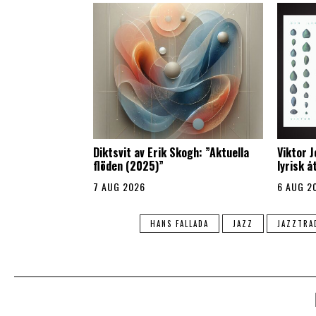
Diktsvit av Erik Skogh: ”Aktuella
Viktor 
flöden (2025)”
lyrisk 
7 AUG 2026
6 AUG 2
HANS FALLADA
JAZZ
JAZZTRA