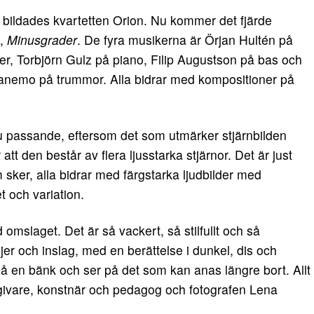
 bildades kvartetten Orion. Nu kommer det fjärde
t,
Minusgrader
. De fyra musikerna är Örjan Hultén på
er, Torbjörn Gulz på piano, Filip Augustson på bas och
anemo på trummor. Alla bidrar med kompositioner på
ju passande, eftersom det som utmärker stjärnbilden
 att den består av flera ljusstarka stjärnor. Det är just
sker, alla bidrar med färgstarka ljudbilder med
et och variation.
d omslaget. Det är så vackert, så stilfullt och så
er och inslag, med en berättelse i dunkel, dis och
 en bänk och ser på det som kan anas längre bort. Allt
mgivare, konstnär och pedagog och fotografen Lena