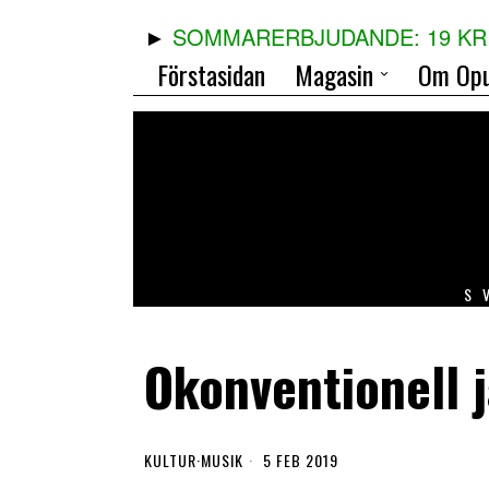
SOMMARERBJUDANDE: 19 KR 
Förstasidan
Magasin
Om Opu
S
Okonventionell 
KULTUR
·
MUSIK
5 FEB 2019