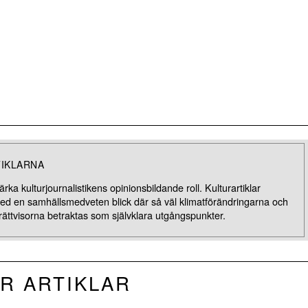
TIKLARNA
rka kulturjournalistikens opinionsbildande roll. Kulturartiklar
med en samhällsmedveten blick där så väl klimatförändringarna och
rättvisorna betraktas som självklara utgångspunkter.
R ARTIKLAR