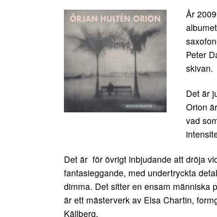
År 2009
albume
saxofon
Peter D
skivan.
Det är 
Orion är
vad som 
intensit
Det är för övrigt inbjudande att dröja vi
fantasieggande, med undertryckta detalj
dimma. Det sitter en ensam människa på
är ett mästerverk av Elsa Chartin, for
Källberg.