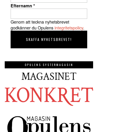
Efternamn
*
Genom att teckna nyhetsbrevet
godkänner du Opulens
integritetspolicy
.
OPULENS SYSTERMAGASIN