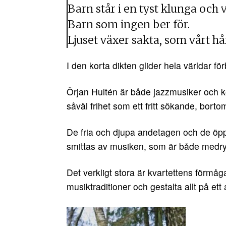
Barn står i en tyst klunga och 
Barn som ingen ber för.
Ljuset växer sakta, som vårt hå
I den korta dikten glider hela världar förbi
Örjan Hultén är både jazzmusiker och 
såväl frihet som ett fritt sökande, borto
De fria och djupa andetagen och de öpp
smittas av musiken, som är både medry
Det verkligt stora är kvartettens förmåg
musiktraditioner och gestalta allt på ett a