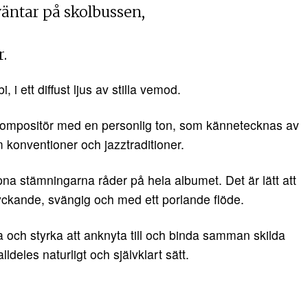
väntar på skolbussen,
r.
, i ett diffust ljus av stilla vemod.
kompositör med en personlig ton, som kännetecknas av
m konventioner och jazztraditioner.
na stämningarna råder på hela albumet. Det är lätt att
ckande, svängig och med ett porlande flöde.
a och styrka att anknyta till och binda samman skilda
lldeles naturligt och självklart sätt.