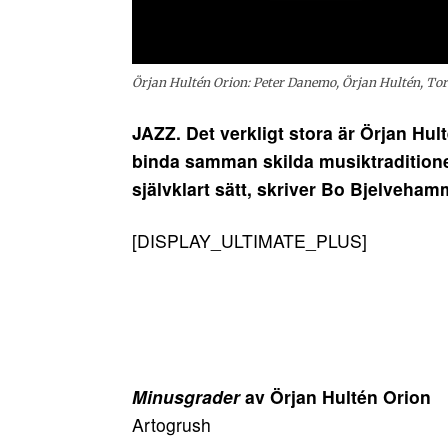
Örjan Hultén Orion: Peter Danemo, Örjan Hultén, Torb
JAZZ. Det verkligt stora är Örjan Hul
binda samman skilda musiktraditioner 
självklart sätt, skriver Bo Bjelveh
[DISPLAY_ULTIMATE_PLUS]
Minusgrader
av Örjan Hultén Orion
Artogrush