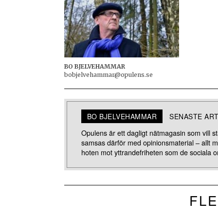
BO BJELVEHAMMAR
bobjelvehammar@opulens.se
BO BJELVEHAMMAR
SENASTE AR
Opulens är ett dagligt nätmagasin som vill stä
samsas därför med opinionsmaterial – allt 
hoten mot yttrandefriheten som de sociala o
FLE