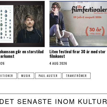
Johansson gör en storstilad
Liten festival firar 30 år med stor
återkomst
filmkonst
026
4 AUG 2026
DITIONER
MUSIK
PAUL AUSTER
TRANSTRÖMER
DET SENASTE INOM KULTU