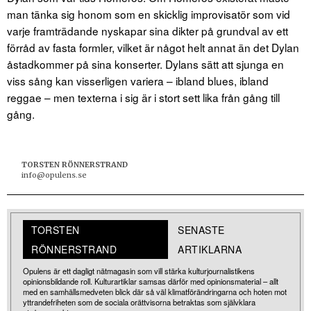
man tänka sig honom som en skicklig improvisatör som vid
varje framträdande nyskapar sina dikter på grundval av ett
förråd av fasta formler, vilket är något helt annat än det Dylan
åstadkommer på sina konserter. Dylans sätt att sjunga en
viss sång kan visserligen variera – ibland blues, ibland
reggae – men texterna i sig är i stort sett lika från gång till
gång.
TORSTEN RÖNNERSTRAND
info@opulens.se
TORSTEN
SENASTE
RÖNNERSTRAND
ARTIKLARNA
Opulens är ett dagligt nätmagasin som vill stärka kulturjournalistikens
opinionsbildande roll. Kulturartiklar samsas därför med opinionsmaterial – allt
med en samhällsmedveten blick där så väl klimatförändringarna och hoten mot
yttrandefriheten som de sociala orättvisorna betraktas som självklara