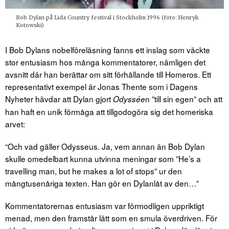
Bob Dylan på Lida Country festival i Stockholm 1996 (foto: Henryk
Kotowski)
I Bob Dylans nobelföreläsning fanns ett inslag som väckte
stor entusiasm hos många kommentatorer, nämligen det
avsnitt där han berättar om sitt förhållande till Homeros.
Ett
representativt exempel är Jonas Thente som i Dagens
Nyheter hävdar att Dylan gjort
n ”till sin egen” och att
Odyssée
han haft en unik förmåga att tillgodogöra sig det homeriska
arvet:
“Och vad gäller Odysseus. Ja, vem annan än Bob Dylan
skulle omedelbart kunna utvinna meningar som ”He’s a
travelling man, but he makes a lot of stops” ur den
mångtusenåriga texten. Han gör en Dylanlåt av den…”
Kommentatorernas entusiasm var förmodligen uppriktigt
menad, men den framstår lätt som en smula överdriven. För