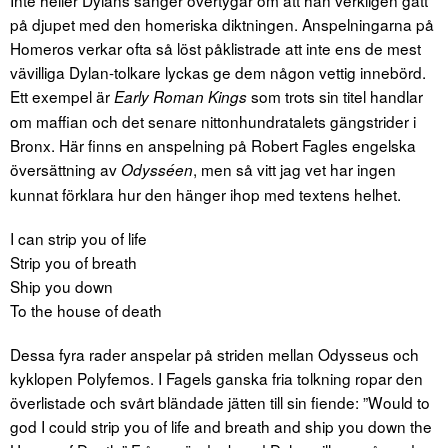
Inte heller Dylans sånger övertygar om att han verkligen gått
på djupet med den homeriska diktningen. Anspelningarna på
Homeros verkar ofta så löst påklistrade att inte ens de mest
vävilliga Dylan-tolkare lyckas ge dem någon vettig innebörd.
Ett exempel är
som trots sin titel handlar
Early Roman Kings
om maffian och det senare nittonhundratalets gängstrider i
Bronx. Här finns en anspelning på Robert Fagles engelska
översättning av
, men så vitt jag vet har ingen
Odysséen
kunnat förklara hur den hänger ihop med textens helhet.
I can strip you of life
Strip you of breath
Ship you down
To the house of death
Dessa fyra rader anspelar på striden mellan Odysseus och
kyklopen Polyfemos. I Fagels ganska fria tolkning ropar den
överlistade och svårt bländade jätten till sin fiende: ”Would to
god I could strip you of life and breath and ship you down the