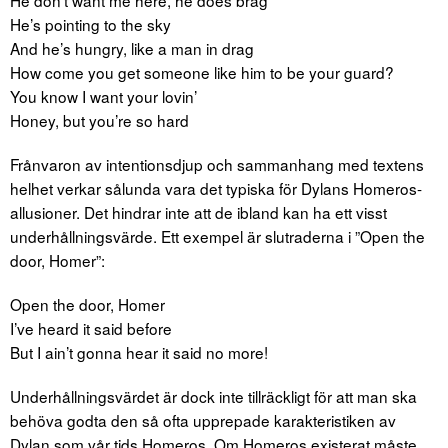
He don’t want me here, he does brag
He’s pointing to the sky
And he’s hungry, like a man in drag
How come you get someone like him to be your guard?
You know I want your lovin’
Honey, but you’re so hard
Frånvaron av intentionsdjup och sammanhang med textens
helhet verkar sålunda vara det typiska för Dylans Homeros-
allusioner. Det hindrar inte att de ibland kan ha ett visst
underhållningsvärde. Ett exempel är slutraderna i ”Open the
door, Homer”:
Open the door, Homer
I’ve heard it said before
But I ain’t gonna hear it said no more!
Underhållningsvärdet är dock inte tillräckligt för att man ska
behöva godta den så ofta upprepade karakteristiken av
Dylan som vår tids Homeros. Om Homeros existerat måste