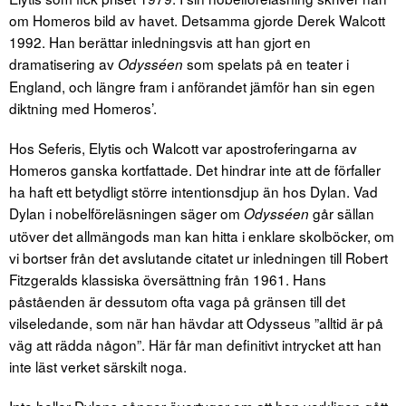
om Homeros bild av havet. Detsamma gjorde Derek Walcott
1992. Han berättar inledningsvis att han gjort en
dramatisering av
som spelats på en teater i
Odysséen
England, och längre fram i anförandet jämför han sin egen
diktning med Homeros’.
Hos Seferis, Elytis och Walcott var apostroferingarna av
Homeros ganska kortfattade. Det hindrar inte att de förfaller
ha haft ett betydligt större intentionsdjup än hos Dylan. Vad
Dylan i nobelföreläsningen säger om
går sällan
Odysséen
utöver det allmängods man kan hitta i enklare skolböcker, om
vi bortser från det avslutande citatet ur inledningen till Robert
Fitzgeralds klassiska översättning från 1961. Hans
påståenden är dessutom ofta vaga på gränsen till det
vilseledande, som när han hävdar att Odysseus ”alltid är på
väg att rädda någon”. Här får man definitivt intrycket att han
inte läst verket särskilt noga.