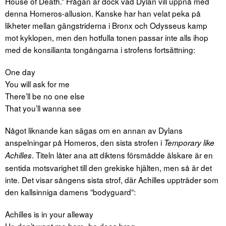
House of Death.” Frågan är dock vad Dylan vill uppnå med
denna Homeros-allusion. Kanske har han velat peka på
likheter mellan gängstriderna i Bronx och Odysseus kamp
mot kyklopen, men den hotfulla tonen passar inte alls ihop
med de konsilianta tongångarna i strofens fortsättning:
One day
You will ask for me
There’ll be no one else
That you’ll wanna see
Något liknande kan sägas om en annan av Dylans
anspelningar på Homeros, den sista strofen i
Temporary like
. Titeln låter ana att diktens försmådde älskare är en
Achilles
sentida motsvarighet till den grekiske hjälten, men så är det
inte. Det visar sångens sista strof, där Achilles uppträder som
den kallsinniga damens ”bodyguard”:
Achilles is in your alleway