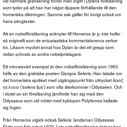
vid närmare granskning finner man inget i Dylans föreläsning
som tyder på att han har något djupare förhållande till den
homeriska diktningen. Samma sak gäller för övrigt också om
hans sångtexter.
Att en nobelföreläsning anknyter till Homeros är ju inte heller
så originellt som de entusiastiska kommentatorerna verkar
tro. Liksom mycket annat hos Dylan är det ett grepp som
redan prövats av andra nobelpristagare.
Ett minnesvärt exempel är den nobelföreläsning som 1963
hölls av den grekiske poeten Giorgos Seferis. Han talade om
det homeriska språket med utgångspunkt från uttrycket δαοζ
ηελιοιο (’solens ljus’) som ofta återkommer i Odysséen. Och
i slutet av sin föreläsning jämförde han sig med den
Odysseus som vid mötet med kyklopen Polyfemos kallade
sig Ingen.
Från Homeros utgick också Seferis’ landsman Odysseas
Elytis som fick priset 1979. I sin nobelföreläsning skriver han