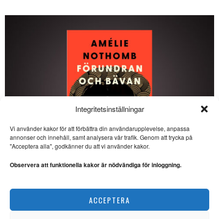
Integritetsinställningar
Vi använder kakor för att förbättra din användarupplevelse, anpassa
SE ÄVEN
annonser och innehåll, samt analysera vår trafik. Genom att trycka på
"Acceptera alla", godkänner du att vi använder kakor.
Jeanette Winterson och
det hallucinerade
Observera att funktionella kakor är nödvändiga för inloggning.
kroppsidealet
FRIHET. “Poeter idag bör nog
undvika att hallucinera bort
Amélie Nothomb skildrar kulturkrockar i Japan
den
ACCEPTERA
LITTERATUR
Tankar kring vad som gör
världen meningsfull