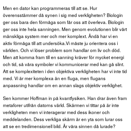
Men en dator kan programmeras till att se. Hur
överensstämmer då synen i sig med verkligheten? Biologin
ger oss bara den förmåga som får oss att överleva. Biologin
ger oss inte hela sanningen. Men genom evolutionen blir vårt
mänskliga system mer och mer komplext. Ändå har vi en
aktiv förmåga till att undersöka.Vi måste ju orientera oss i
världen. Och vi löser problem som handlar om liv och död.
Men att komma fram till en sanning kräver för mycket energi
och tid, så våra symboler vi kommunicerar med kan gå slint.
Att se komplexiteten i den objektiva verkligheten har vi inte tid
med. Vi är mer komplexa än en fluga, men flugans
anpassning handlar om en annan slags objektiv verklighet.
Sen kommer Hoffman in på kvantfysiken. Han drar även fram
metaforer utifrån datorns värld. Skärmen vi tittar på är inte
verkligheten men vi interagerar med dess ikoner och
meddelanden. Dess verkliga skärm är en yta som lurar oss
att se en tredimensionell bild. Är våra sinnen då lurade?