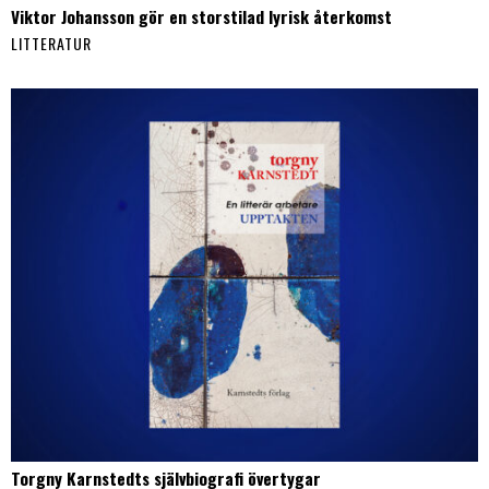
Viktor Johansson gör en storstilad lyrisk återkomst
LITTERATUR
Torgny Karnstedts självbiografi övertygar