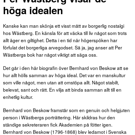
höga idealen
Kanske kan man skönja ett visst mått av borgerlig nostalgi
hos Wästberg. En känsla för att väcka till liv något som trots
allt äger en giltighet. Detta i en tid när högerspöken har
förfulat det borgerliga arvegodset. Så ja, jag anser att Per
Wästbergs bok har något viktigt att säga oss.
Det går i den här biografin över Bernhard von Beskow att se
hur allt hölls samman av höga ideal. Det var en manskultur
som ville något, men utan att omstöpa allt. Något stabilt,
belevat, sant och rätt. En vilja att binda samman allt till en
enhetlig kultur.
Bernhard von Beskow framstår som en genuin och helgjuten
person i Wästbergs porträttering. Här skildras hur den
ständige sekreteraren fick Akademien på fötter igen.
Bernhard von Beskow (1796-1868) blev ledamot i Svenska