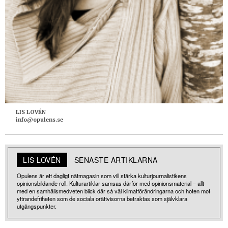
LIS LOVÉN
info@opulens.se
LIS LOVÉN
SENASTE ARTIKLARNA
Opulens är ett dagligt nätmagasin som vill stärka kulturjournalistikens
opinionsbildande roll. Kulturartiklar samsas därför med opinionsmaterial – allt
med en samhällsmedveten blick där så väl klimatförändringarna och hoten mot
yttrandefriheten som de sociala orättvisorna betraktas som självklara
utgångspunkter.