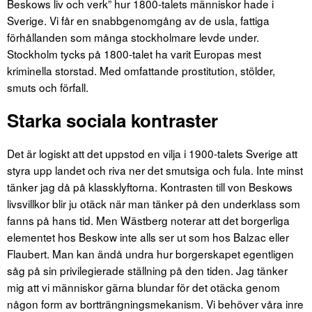
Beskows liv och verk” hur 1800-talets människor hade i
Sverige. Vi får en snabbgenomgång av de usla, fattiga
förhållanden som många stockholmare levde under.
Stockholm tycks på 1800-talet ha varit Europas mest
kriminella storstad. Med omfattande prostitution, stölder,
smuts och förfall.
Starka sociala kontraster
Det är logiskt att det uppstod en vilja i 1900-talets Sverige att
styra upp landet och riva ner det smutsiga och fula. Inte minst
tänker jag då på klassklyftorna. Kontrasten till von Beskows
livsvillkor blir ju otäck när man tänker på den underklass som
fanns på hans tid. Men Wästberg noterar att det borgerliga
elementet hos Beskow inte alls ser ut som hos Balzac eller
Flaubert. Man kan ändå undra hur borgerskapet egentligen
såg på sin privilegierade ställning på den tiden. Jag tänker
mig att vi människor gärna blundar för det otäcka genom
någon form av bortträngningsmekanism. Vi behöver våra inre