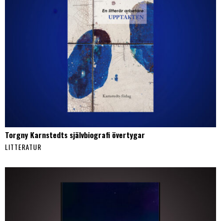
Torgny Karnstedts självbiografi övertygar
LITTERATUR