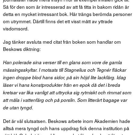
Så för den som är intresserad av att få titta in bakom ridån är
detta en mycket intressant bok. Här trängs berömda personer
om utrymmet. Därtill finns det ett visst mått av yttrade
visdomsord.
Jag tänker avsluta med citat från boken som handlar om
Beskows diktning:
Han polerade sina verser till en glans som vore de gamla
mässingsskyltar. I motsats till Stagnelius och Tegnér fläckar
ingen droppe blod hans sidor, på sin höjd lite lackfärg. Idag
läser vi hans konstprodukter från en epok då det i breda
kretsar var lika vanligt att uttrycka sig rytmiskt och rimmat som
att måla i vattenfärg och på porslin. Som litterärt bagage var
de utan tyngd.
Det är väl slutsatsen. Beskows arbete inom Akademien hade
alltså mera tyngd och hans uppdrag fick denna institution på