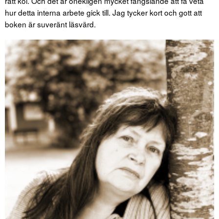
rätt köl. Och det är onekligen mycket fängslande att få veta
hur detta interna arbete gick till. Jag tycker kort och gott att
boken är suveränt läsvärd.