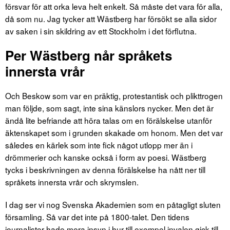
försvar för att orka leva helt enkelt. Så måste det vara för alla,
då som nu. Jag tycker att Wästberg har försökt se alla sidor
av saken i sin skildring av ett Stockholm i det förflutna.
Per Wästberg når språkets
innersta vrår
Och Beskow som var en präktig, protestantisk och plikttrogen
man följde, som sagt, inte sina känslors nycker. Men det är
ändå lite befriande att höra talas om en förälskelse utanför
äktenskapet som i grunden skakade om honom. Men det var
således en kärlek som inte fick något utlopp mer än i
drömmerier och kanske också i form av poesi. Wästberg
tycks i beskrivningen av denna förälskelse ha nått ner till
språkets innersta vrår och skrymslen.
I dag ser vi nog Svenska Akademien som en påtagligt sluten
församling. Så var det inte på 1800-talet. Den tidens
journalister hade mera insyn i hur till exempel invalen gick till.