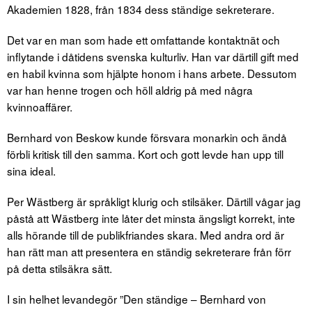
Akademien 1828, från 1834 dess ständige sekreterare.
Det var en man som hade ett omfattande kontaktnät och
inflytande i dåtidens svenska kulturliv. Han var därtill gift med
en habil kvinna som hjälpte honom i hans arbete. Dessutom
var han henne trogen och höll aldrig på med några
kvinnoaffärer.
Bernhard von Beskow kunde försvara monarkin och ändå
förbli kritisk till den samma. Kort och gott levde han upp till
sina ideal.
Per Wästberg är språkligt klurig och stilsäker. Därtill vågar jag
påstå att Wästberg inte låter det minsta ängsligt korrekt, inte
alls hörande till de publikfriandes skara. Med andra ord är
han rätt man att presentera en ständig sekreterare från förr
på detta stilsäkra sätt.
I sin helhet levandegör ”Den ständige – Bernhard von