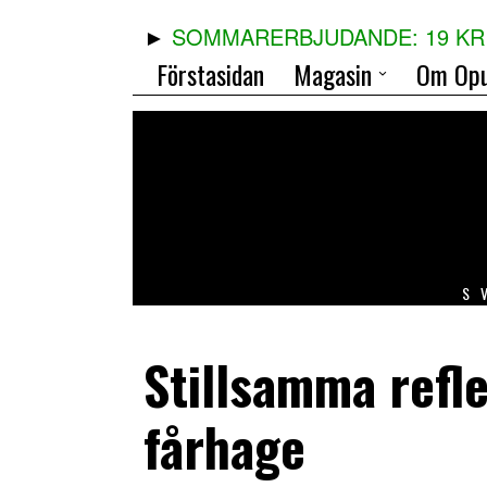
SOMMARERBJUDANDE: 19 KR 
Förstasidan
Magasin
Om Opu
S
Stillsamma refl
fårhage