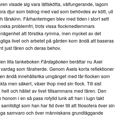
ren visade sig vara lättskötta, välfungerande, lagom
ora djur som bidrog med vad som behövdes av kött, ull
h fårskinn. Fårhanteringen blev med tiden i stort sett
nska problemfri, trots vissa flockmedlemmars
nägenhet att försöka rymma, men mycket av det
gliga livet och arbetet på gården kom ändå att baseras
nt just fåren och deras behov.
den lilla tankeboken
Fårdagboken
berättar nu Axel
 vardag som fåraherde. Genom Axels korta reflektioner
a men ändå innehållsrika umgänget med får-flocken som
akta men säkert, växer ihop med sin flock. Till sist
helt och hållet av livet tillsammans med fåren. Den
onom i en så pass rofylld lunk att han i lugn takt
 samtidigt som han har tid över till att filosofera över sin
idiga samvaro och över människans grundläggande