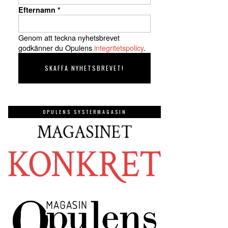
Efternamn
*
Genom att teckna nyhetsbrevet
godkänner du Opulens
integritetspolicy
.
OPULENS SYSTERMAGASIN