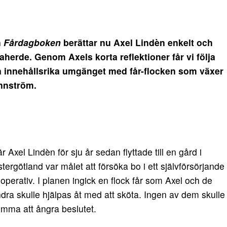
n
Fårdagboken
berättar nu Axel Lindèn enkelt och
herde. Genom Axels korta reflektioner får vi följa
å innehållsrika umgänget med får-flocken som växer
ännström.
r Axel Lindèn för sju år sedan flyttade till en gård i
tergötland var målet att försöka bo i ett självförsörjande
operativ. I planen ingick en flock får som Axel och de
dra skulle hjälpas åt med att sköta. Ingen av dem skulle
mma att ångra beslutet.