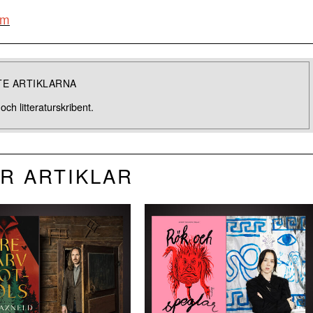
öm
TE ARTIKLARNA
ch litteraturskribent.
R ARTIKLAR