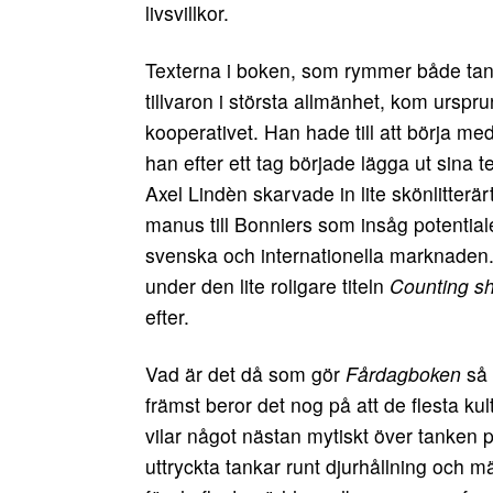
livsvillkor.
Texterna i boken, som rymmer både tanka
tillvaron i största allmänhet, kom urspr
kooperativet. Han hade till att börja me
han efter ett tag började lägga ut sina
Axel Lindèn skarvade in lite skönlitterär
manus till Bonniers som insåg potentia
svenska och internationella marknaden
under den lite roligare titeln
Counting s
efter.
Vad är det då som gör
Fårdagboken
så
främst beror det nog på att de flesta kult
vilar något nästan mytiskt över tanken 
uttryckta tankar runt djurhållning och m