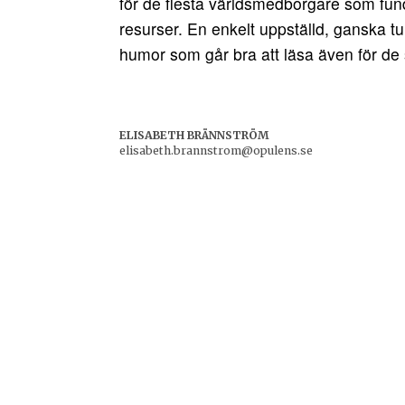
för de flesta världsmedborgare som funde
resurser. En enkelt uppställd, ganska t
humor som går bra att läsa även för de 
ELISABETH BRÄNNSTRÖM
elisabeth.brannstrom@opulens.se