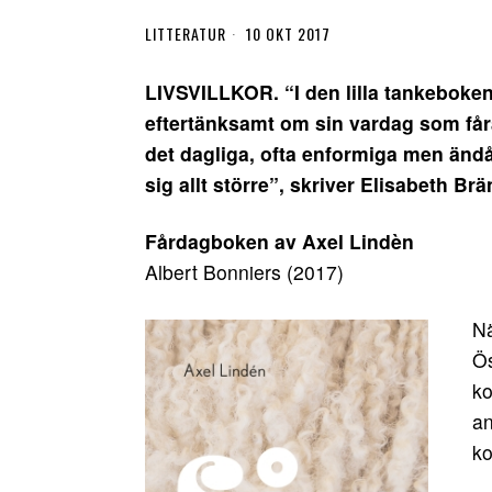
LITTERATUR
10 OKT 2017
LIVSVILLKOR. “I den lilla tankeboke
eftertänksamt om sin vardag som fåra
det dagliga, ofta enformiga men änd
sig allt större”, skriver Elisabeth Br
Fårdagboken av Axel Lindèn
Albert Bonniers (2017)
Nä
Ös
ko
an
ko