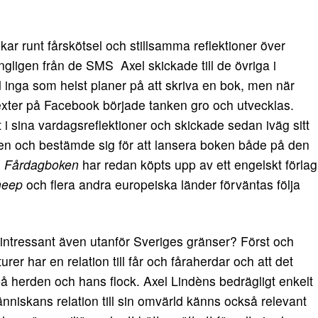
r runt fårskötsel och stillsamma reflektioner över
ungligen från de SMS Axel skickade till de övriga i
d inga som helst planer på att skriva en bok, men när
 texter på Facebook började tanken gro och utvecklas.
t i sina vardagsreflektioner och skickade sedan iväg sitt
len och bestämde sig för att lansera boken både på den
.
Fårdagboken
har redan köpts upp av ett engelskt förlag
heep
och flera andra europeiska länder förväntas följa
 intressant även utanför Sveriges gränser? Först och
urer har en relation till får och fåraherdar och att det
på herden och hans flock. Axel Lindèns bedrägligt enkelt
änniskans relation till sin omvärld känns också relevant