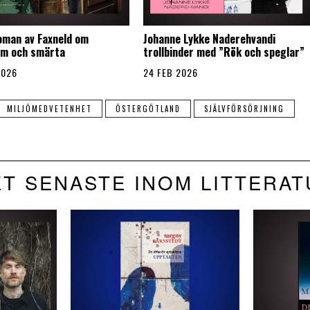
oman av Faxneld om
Johanne Lykke Naderehvandi
sm och smärta
trollbinder med ”Rök och speglar”
2026
24 FEB 2026
MILJÖMEDVETENHET
ÖSTERGÖTLAND
SJÄLVFÖRSÖRJNING
T SENASTE INOM LITTERA