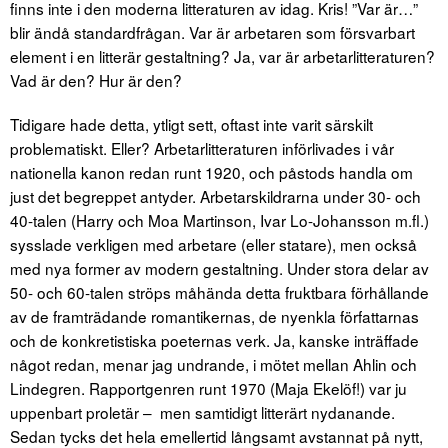
finns inte i den moderna litteraturen av idag. Kris! ”Var är…”
blir ändå standardfrågan. Var är arbetaren som försvarbart
element i en litterär gestaltning? Ja, var är arbetarlitteraturen?
Vad är den? Hur är den?
Tidigare hade detta, ytligt sett, oftast inte varit särskilt
problematiskt. Eller? Arbetarlitteraturen införlivades i vår
nationella kanon redan runt 1920, och påstods handla om
just det begreppet antyder. Arbetarskildrarna under 30- och
40-talen (Harry och Moa Martinson, Ivar Lo-Johansson m.fl.)
sysslade verkligen med arbetare (eller statare), men också
med nya former av modern gestaltning. Under stora delar av
50- och 60-talen ströps måhända detta fruktbara förhållande
av de framträdande romantikernas, de nyenkla författarnas
och de konkretistiska poeternas verk. Ja, kanske inträffade
något redan, menar jag undrande, i mötet mellan Ahlin och
Lindegren. Rapportgenren runt 1970 (Maja Ekelöf!) var ju
uppenbart proletär – men samtidigt litterärt nydanande.
Sedan tycks det hela emellertid långsamt avstannat på nytt,