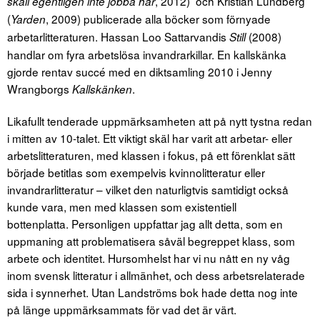
, 2012) och Kristian Lundberg
skall egentligen inte jobba här
(
, 2009) publicerade alla böcker som förnyade
Yarden
arbetarlitteraturen. Hassan Loo Sattarvandis
(2008)
Still
handlar om fyra arbetslösa invandrarkillar. En kallskänka
gjorde rentav succé med en diktsamling 2010 i Jenny
Wrangborgs
.
Kallskänken
Likafullt tenderade uppmärksamheten att på nytt tystna redan
i mitten av 10-talet. Ett viktigt skäl har varit att arbetar- eller
arbetslitteraturen, med klassen i fokus, på ett förenklat sätt
började betitlas som exempelvis kvinnolitteratur eller
invandrarlitteratur – vilket den naturligtvis samtidigt också
kunde vara, men med klassen som existentiell
bottenplatta. Personligen uppfattar jag allt detta, som en
uppmaning att problematisera såväl begreppet klass, som
arbete och identitet. Hursomhelst har vi nu nått en ny våg
inom svensk litteratur i allmänhet, och dess arbetsrelaterade
sida i synnerhet. Utan Landströms bok hade detta nog inte
på länge uppmärksammats för vad det är värt.