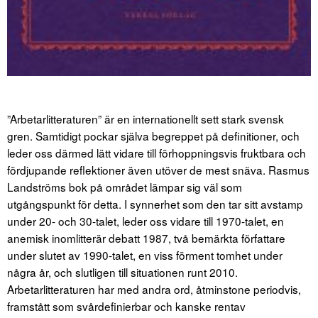
”Arbetarlitteraturen” är en internationellt sett stark svensk
gren. Samtidigt pockar själva begreppet på definitioner, och
leder oss därmed lätt vidare till förhoppningsvis fruktbara och
fördjupande reflektioner även utöver de mest snäva. Rasmus
Landströms bok på området lämpar sig väl som
utgångspunkt för detta. I synnerhet som den tar sitt avstamp
under 20- och 30-talet, leder oss vidare till 1970-talet, en
anemisk inomlitterär debatt 1987, två bemärkta författare
under slutet av 1990-talet, en viss förment tomhet under
några år, och slutligen till situationen runt 2010.
Arbetarlitteraturen har med andra ord, åtminstone periodvis,
framstått som svårdefinierbar och kanske rentav