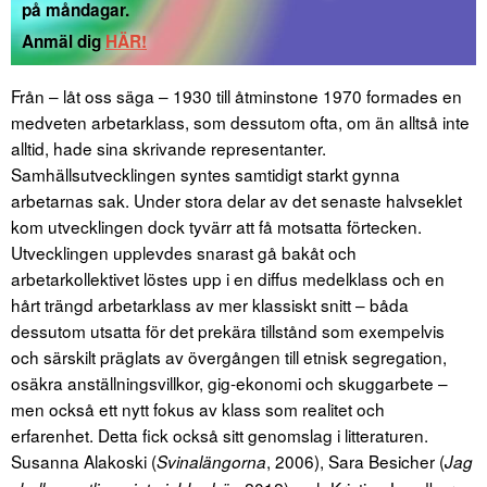
på måndagar.
Anmäl dig
HÄR!
Från – låt oss säga – 1930 till åtminstone 1970 formades en
medveten arbetarklass, som dessutom ofta, om än alltså inte
alltid, hade sina skrivande representanter.
Samhällsutvecklingen syntes samtidigt starkt gynna
arbetarnas sak. Under stora delar av det senaste halvseklet
kom utvecklingen dock tyvärr att få motsatta förtecken.
Utvecklingen upplevdes snarast gå bakåt och
arbetarkollektivet löstes upp i en diffus medelklass och en
hårt trängd arbetarklass av mer klassiskt snitt – båda
dessutom utsatta för det prekära tillstånd som exempelvis
och särskilt präglats av övergången till etnisk segregation,
osäkra anställningsvillkor, gig-ekonomi och skuggarbete –
men också ett nytt fokus av klass som realitet och
erfarenhet. Detta fick också sitt genomslag i litteraturen.
Susanna Alakoski (
, 2006), Sara Besicher (
Svinalängorna
Jag