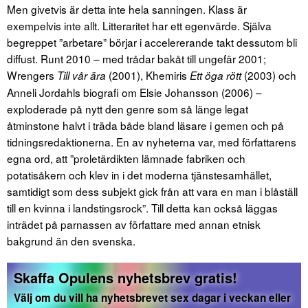
Men givetvis är detta inte hela sanningen. Klass är
exempelvis inte allt. Litteraritet har ett egenvärde. Själva
begreppet ”arbetare” börjar i accelererande takt dessutom bli
diffust. Runt 2010 – med trådar bakåt till ungefär 2001;
Wrengers
(2001), Khemiris
(2003) och
Till vår ära
Ett öga rött
Anneli Jordahls biografi om Elsie Johansson (2006) –
exploderade på nytt den genre som så länge legat
åtminstone halvt i träda både bland läsare i gemen och på
tidningsredaktionerna. En av nyheterna var, med författarens
egna ord, att ”proletärdikten lämnade fabriken och
potatisåkern och klev in i det moderna tjänstesamhället,
samtidigt som dess subjekt gick från att vara en man i blåställ
till en kvinna i landstingsrock”. Till detta kan också läggas
inträdet på parnassen av författare med annan etnisk
bakgrund än den svenska.
Skaffa Opulens nyhetsbrev gratis!
Välj om du vill ha nyhetsbrevet sex dagar i veckan eller