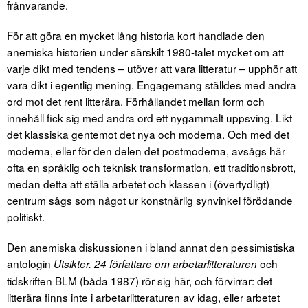
frånvarande.
För att göra en mycket lång historia kort handlade den
anemiska historien under särskilt 1980-talet mycket om att
varje dikt med tendens – utöver att vara litteratur – upphör att
vara dikt i egentlig mening. Engagemang ställdes med andra
ord mot det rent litterära. Förhållandet mellan form och
innehåll fick sig med andra ord ett nygammalt uppsving. Likt
det klassiska gentemot det nya och moderna. Och med det
moderna, eller för den delen det postmoderna, avsågs här
ofta en språklig och teknisk transformation, ett traditionsbrott,
medan detta att ställa arbetet och klassen i (övertydligt)
centrum sågs som något ur konstnärlig synvinkel förödande
politiskt.
Den anemiska diskussionen i bland annat den pessimistiska
antologin
och
Utsikter. 24 författare om arbetarlitteraturen
tidskriften BLM (båda 1987) rör sig här, och förvirrar: det
litterära finns inte i arbetarlitteraturen av idag, eller arbetet