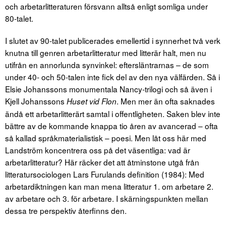
och arbetarlitteraturen försvann alltså enligt somliga under
80-talet.
I slutet av 90-talet publicerades emellertid i synnerhet två verk
knutna till genren arbetarlitteratur med litterär halt, men nu
utifrån en annorlunda synvinkel: eftersläntrarnas – de som
under 40- och 50-talen inte fick del av den nya välfärden. Så i
Elsie Johanssons monumentala Nancy-trilogi och så även i
Kjell Johanssons
. Men mer än ofta saknades
Huset vid Flon
ändå ett arbetarlitterärt samtal i offentligheten. Saken blev inte
bättre av de kommande knappa tio åren av avancerad – ofta
så kallad språkmaterialistisk – poesi. Men låt oss här med
Landström koncentrera oss på det väsentliga: vad är
arbetarlitteratur? Här räcker det att åtminstone utgå från
litteratursociologen Lars Furulands definition (1984): Med
arbetardiktningen kan man mena litteratur 1. om arbetare 2.
av arbetare och 3. för arbetare. I skärningspunkten mellan
dessa tre perspektiv återfinns den.