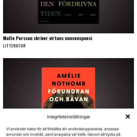
Malte Persson skriver virtuos nonsenspoesi
LITTERATUR
Integritetsinställningar
Vi använder kakor för att förbättra din användarupplevelse, anpassa
SE ÄVEN
annonser och innehåll, samt analysera vår trafik. Genom att trycka på