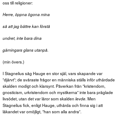
oss till religioner:
Herre
, öppna ögona mina
så att jag bättre kan förstå
undret, inte bara
dina
gärningars
glans utanpå.
(min övers.)
I Stagnelius såg Hauge en stor själ, vars skapande var
”djärvt”; de svåraste frågor en människa ställs inför uthärdade
skalden modigt och klarsynt. Påverkan från ”kristendom,
gnosticism, urkristendom och mystikerna” inte bara präglade
livsödet, utan det var läror som skalden
. Men
levde
Stagnelius fick, enligt Hauge, uthärda och finna sig i att
läkandet var omöjligt, ”han som alla andra”.