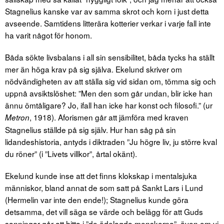
Stagnelius kanske var av samma skrot och korn i just detta
avseende. Samtidens litterära kotterier verkar i varje fall inte
ha varit något för honom.
Båda sökte livsbalans i all sin sensibilitet, båda tycks ha ställt
mer än höga krav på sig själva. Ekelund skriver om
nödvändigheten av att ställa sig vid sidan om, tömma sig och
uppnå avsiktslöshet: ”Men den som går undan, blir icke han
ännu ömtåligare? Jo, ifall han icke har konst och filosofi.” (ur
, 1918). Aforismen går att jämföra med kraven
Metron
Stagnelius ställde på sig själv. Hur han såg på sin
lidandeshistoria, antyds i diktraden ”Ju högre liv, ju större kval
du röner” (i ”Livets villkor”, årtal okänt).
Ekelund kunde inse att det finns klokskap i mentalsjuka
människor, bland annat de som satt på Sankt Lars i Lund
(Hermelin var inte den ende!); Stagnelius kunde göra
detsamma, det vill säga se värde och belägg för att Guds
sanningar går att hitta i ”de ödelagda menskorna”, även om vi