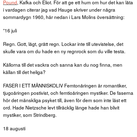
Pound
, Kafka och Eliot. För att ge ett hum om hur det kan låta
i vardagen citerar jag vad Hauge skriver under några
sommardygn 1960, här nedan i Lars Molins översättning:
”16 juli
Regn. Gott, lågt, grått regn. Lockar inte till utevistelse, det
skulle vara om du hade en ny regnrock som du ville testa.
Källorna till det vackra och sanna kan du nog finna, men
källan till det heliga?
FASER I ETT MÄNNISKOLIV Femtonåringen är romantiker,
tjugoåringen postivist, och femtioåringen mystiker. De faserna
hör det mänskliga psyket till, även för dem som inte läst ett
ord. Hade Nietzsche levt tillräcklig länge hade han blivit
mystiker, som Strindberg.
18 augusti