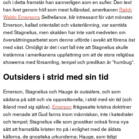
och i detta framstår han sannerligen som en sufier. Den text
han livet genom höll som mest fulländad, amerikanen
Ralph
Waldo Emersons
, blir intressant för vårt mönster.
Selfreliance
Emerson, kallad orientalist och västerlänning, var samtida
med Stagnelius, men skalden har inte varit medveten om
översättningsarbetet som denne utförde i avsikt att förena öst
med väst. Omöjligt är det i vart fall inte att Stagnelius skulle
instämma i amerikanens uppfattning om att de stora religiösa
showerna med församling, tempel och predikan är ”humbug”.
Outsiders i strid med sin tid
Emerson, Stagnelius och Hauge är
, och som
outsiders
sådana på sätt och vis oppositionella, i strid med sin tid (och
ibland med sig själva).
Emerson
ifrågasatte kristna doktriner
och menade att Gud fanns inom människan, inte i katedraler
och tempel; Stagnelius ville som gnostiker också finna nya
sätt att framställa kristen tro på i enlighet med de äldsta
källorna, de gnostiska urkunderna; Hauge, som tidigt