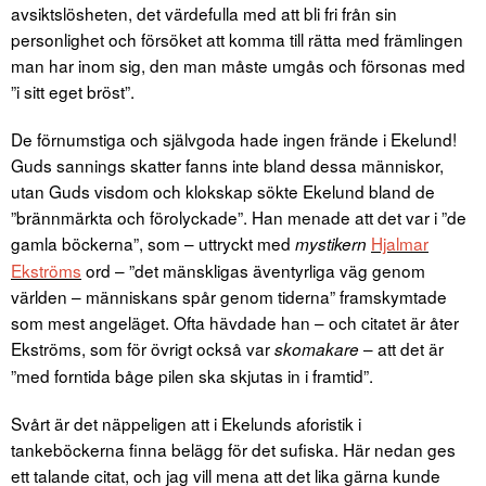
avsiktslösheten, det värdefulla med att bli fri från sin
personlighet och försöket att komma till rätta med främlingen
man har inom sig, den man måste umgås och försonas med
”i sitt eget bröst”.
De förnumstiga och självgoda hade ingen frände i Ekelund!
Guds sannings skatter fanns inte bland dessa människor,
utan Guds visdom och klokskap sökte Ekelund bland de
”brännmärkta och förolyckade”. Han menade att det var i ”de
gamla böckerna”, som – uttryckt med
Hjalmar
mystikern
Ekströms
ord – ”det mänskligas äventyrliga väg genom
världen – människans spår genom tiderna” framskymtade
som mest angeläget. Ofta hävdade han – och citatet är åter
Ekströms, som för övrigt också var
– att det är
skomakare
”med forntida båge pilen ska skjutas in i framtid”.
Svårt är det näppeligen att i Ekelunds aforistik i
tankeböckerna finna belägg för det sufiska. Här nedan ges
ett talande citat, och jag vill mena att det lika gärna kunde