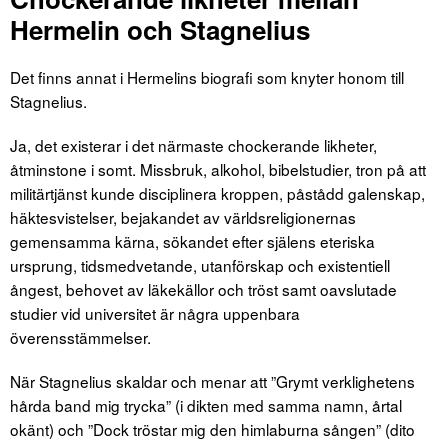
Hermelin och Stagnelius
Det finns annat i Hermelins biografi som knyter honom till
Stagnelius.
Ja, det existerar i det närmaste chockerande likheter,
åtminstone i somt. Missbruk, alkohol, bibelstudier, tron på att
militärtjänst kunde disciplinera kroppen, påstådd galenskap,
häktesvistelser, bejakandet av världsreligionernas
gemensamma kärna, sökandet efter själens eteriska
ursprung, tidsmedvetande, utanförskap och existentiell
ångest, behovet av läkekällor och tröst samt oavslutade
studier vid universitet är några uppenbara
överensstämmelser.
När Stagnelius skaldar och menar att ”Grymt verklighetens
hårda band mig trycka” (i dikten med samma namn, årtal
okänt) och ”Dock tröstar mig den himlaburna sången” (dito