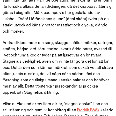
får försöka utläsa detta i diktningen, då det knappast låter sig
göras i biografin. Märk exempelvis hur gestaltandet av
intighet i ”Vän! I förödelsens stund” (årtal okänt) tyder på en
starkt utvecklad känslighet för utsatthet och olycka, elände
och mörker.
Andra dikters rader om sorg, skuggor, nätter, mörker, uslingar,
smärta, härjad jord, förruttnelse, svartklädda bårar, avsked till
livet och tunga kedjor tyder på att ljuset var en bristvara i
Stagnelius verklighet, även om vi inte får göra det för lätt för
oss. Det är den som känner mörkret, som också vet att sträva
efter ljusets mission, det vill säga söka sådan tröst och
försoning som de riktigt utsatta kanske saknar och behöver
mest av allt. Detta trösterika ”ljussökande” är ju också
uppenbart i Stagnelius diktning.
Vilhelm Ekelund skrev flera dikter, ”stagnelianska” i ton och
stil, stämning och rytm, vilket bidrog till att
Fredrik Böök
kallade
honom för
. Flera dikttitlar
1900-talets Erik Johan Stagnelius