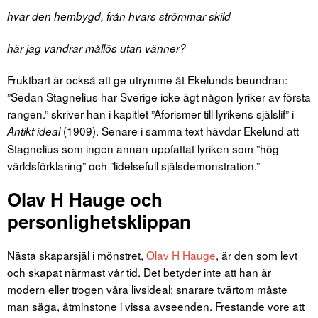
hvar den hembygd, från hvars strömmar skild
här jag vandrar mållös utan vänner?
Fruktbart är också att ge utrymme åt Ekelunds beundran:
”Sedan Stagnelius har Sverige icke ägt någon lyriker av första
rangen.” skriver han i kapitlet ”Aforismer till lyrikens själslif” i
(1909). Senare i samma text hävdar Ekelund att
Antikt ideal
Stagnelius som ingen annan uppfattat lyriken som ”hög
världsförklaring” och ”lidelsefull själsdemonstration.”
Olav H Hauge och
personlighetsklippan
Nästa skaparsjäl i mönstret,
Olav H Hauge
, är den som levt
och skapat närmast vår tid. Det betyder inte att han är
modern eller trogen våra livsideal; snarare tvärtom måste
man säga, åtminstone i vissa avseenden. Frestande vore att