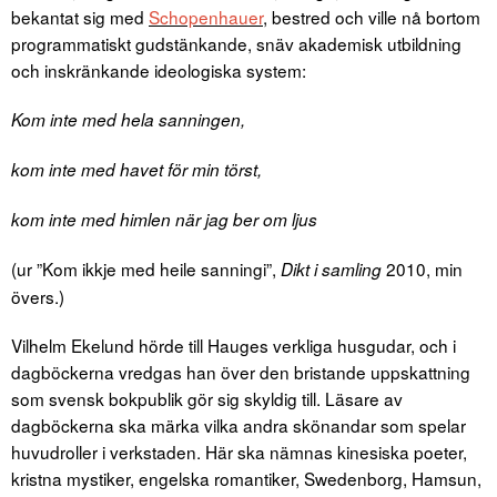
bekantat sig med
Schopenhauer
, bestred och ville nå bortom
programmatiskt gudstänkande, snäv akademisk utbildning
och inskränkande ideologiska system:
Kom inte med hela sanningen,
kom inte med havet för min törst,
kom inte med himlen när jag ber om ljus
(ur ”Kom ikkje med heile sanningi”,
2010, min
Dikt i samling
övers.)
Vilhelm Ekelund hörde till Hauges verkliga husgudar, och i
dagböckerna vredgas han över den bristande uppskattning
som svensk bokpublik gör sig skyldig till. Läsare av
dagböckerna ska märka vilka andra skönandar som spelar
huvudroller i verkstaden. Här ska nämnas kinesiska poeter,
kristna mystiker, engelska romantiker, Swedenborg, Hamsun,