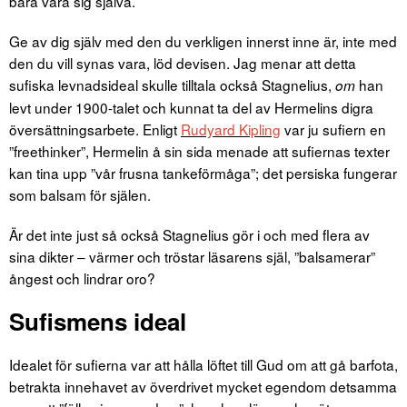
bara vara sig själva.
Ge av dig själv med den du verkligen innerst inne är, inte med
den du vill synas vara, löd devisen. Jag menar att detta
sufiska levnadsideal skulle tilltala också Stagnelius,
han
om
levt under 1900-talet och kunnat ta del av Hermelins digra
översättningsarbete. Enligt
Rudyard Kipling
var ju sufiern en
”freethinker”, Hermelin å sin sida menade att sufiernas texter
kan tina upp ”vår frusna tankeförmåga”; det persiska fungerar
som balsam för själen.
Är det inte just så också Stagnelius gör i och med flera av
sina dikter – värmer och tröstar läsarens själ, ”balsamerar”
ångest och lindrar oro?
Sufismens ideal
Idealet för sufierna var att hålla löftet till Gud om att gå barfota,
betrakta innehavet av överdrivet mycket egendom detsamma