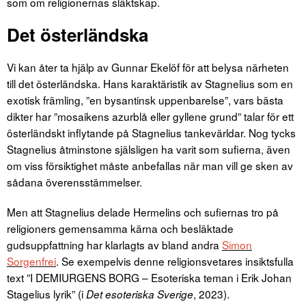
som om religionernas släktskap.
Det österländska
Vi kan åter ta hjälp av Gunnar Ekelöf för att belysa närheten
till det österländska. Hans karaktäristik av Stagnelius som en
exotisk främling, ”en bysantinsk uppenbarelse”, vars bästa
dikter har ”mosaikens azurblå eller gyllene grund” talar för ett
österländskt inflytande på Stagnelius tankevärldar. Nog tycks
Stagnelius åtminstone själsligen ha varit som sufierna, även
om viss försiktighet måste anbefallas när man vill ge sken av
sådana överensstämmelser.
Men att Stagnelius delade Hermelins och sufiernas tro på
religioners gemensamma kärna och besläktade
gudsuppfattning har klarlagts av bland andra
Simon
Sorgenfrei
. Se exempelvis denne religionsvetares insiktsfulla
text ”I DEMIURGENS BORG – Esoteriska teman i Erik Johan
Stagelius lyrik” (i
, 2023).
Det esoteriska Sverige