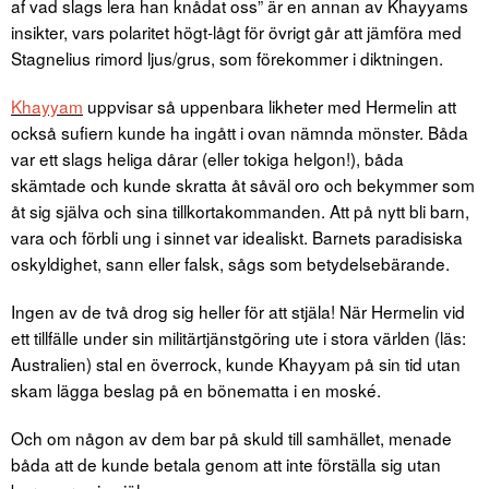
af vad slags lera han knådat oss” är en annan av Khayyams
insikter, vars polaritet högt-lågt för övrigt går att jämföra med
Stagnelius rimord ljus/grus, som förekommer i diktningen.
Khayyam
uppvisar så uppenbara likheter med Hermelin att
också sufiern kunde ha ingått i ovan nämnda mönster. Båda
var ett slags heliga dårar (eller tokiga helgon!), båda
skämtade och kunde skratta åt såväl oro och bekymmer som
åt sig själva och sina tillkortakommanden. Att på nytt bli barn,
vara och förbli ung i sinnet var idealiskt. Barnets paradisiska
oskyldighet, sann eller falsk, sågs som betydelsebärande.
Ingen av de två drog sig heller för att stjäla! När Hermelin vid
ett tillfälle under sin militärtjänstgöring ute i stora världen (läs:
Australien) stal en överrock, kunde Khayyam på sin tid utan
skam lägga beslag på en bönematta i en moské.
Och om någon av dem bar på skuld till samhället, menade
båda att de kunde betala genom att inte förställa sig utan