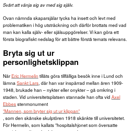
Svårt att vänja sig av med sig själv.
Ovan nämnda skaparsjälar tycks ha insett och levt med
problematiken i hög utsträckning och därför brottats med vad
man kan kalla själv- eller själsuppgörelser. Vi kan göra ett
första biografiskt nedslag för att bättre förstå temats relevans.
Bryta sig ut ur
personlighetsklippan
När
Eric Hermelin
tilläts göra tillfälliga besök inne i Lund och
lämna
Sankt Lars
, där han var inspärrad mellan åren 1909-
1948, brukade han – nykter eller onykter – gå omkring i
staden. Vid universitetsplatsen stannade han ofta vid
Axel
Ebbes
stenmonument
”Mannen, som bryter sig ut ur klippan”
, som den skånske skulptören 1918 skänkte till universitetet.
För Hermelin, som kallats ”hospitalshjonet som översatte