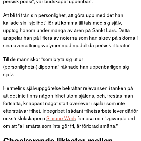
persisk poesi”, var budskapet uppenbart.
Att bli fri från sin personlighet, att göra upp med det han
kallade sin “sjelfhet” för att komma till tals med sig själv,
upptog honom under många av åren på Sankt Lars. Detta
anspelar han på i flera av noterna som han skrev på sidorna i
sina översättningsvolymer med medeltida persisk litteratur.
Till de människor ”som bryta sig ut ur
(personlighets-)klipporna” räknade han uppenbarligen sig
själv.
Hermelins självuppgörelse bekräftar relevansen i tanken på
att det inte finns någon frihet utom själens, och, frestas man
fortsätta, knappast något stort överlever i själar som inte
eftersträvar frihet. Inbegripet i sådant frihetsarbete lever därför
också klokskapen i
Simone Weils
famösa och livgivande ord
om att ”all smärta som inte gör fri, är förlorad smärta.”
Chockerande likheter mellan