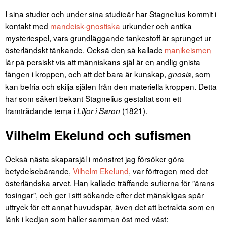
I sina studier och under sina studieår har Stagnelius kommit i
kontakt med
mandeisk-gnostiska
urkunder och antika
mysteriespel, vars grundläggande tankestoff är sprunget ur
österländskt tänkande. Också den så kallade
manikeismen
lär på persiskt vis att människans själ är en andlig gnista
fången i kroppen, och att det bara är kunskap,
, som
gnosis
kan befria och skilja själen från den materiella kroppen. Detta
har som säkert bekant Stagnelius gestaltat som ett
framträdande tema i
(1821).
Liljor i Saron
Vilhelm Ekelund och sufismen
Också nästa skaparsjäl i mönstret jag försöker göra
betydelsebärande,
Vilhelm Ekelund
, var förtrogen med det
österländska arvet. Han kallade träffande sufierna för ”ärans
tosingar”, och ger i sitt sökande efter det mänskligas spår
uttryck för ett annat huvudspår, även det att betrakta som en
länk i kedjan som håller samman öst med väst: