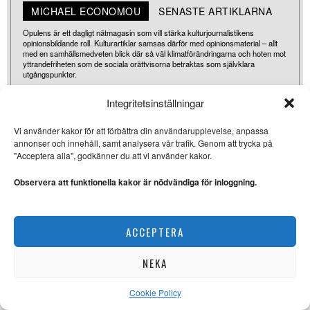
MICHAEL ECONOMOU
SENASTE ARTIKLARNA
Opulens är ett dagligt nätmagasin som vill stärka kulturjournalistikens
opinionsbildande roll. Kulturartiklar samsas därför med opinionsmaterial – allt
med en samhällsmedveten blick där så väl klimatförändringarna och hoten mot
yttrandefriheten som de sociala orättvisorna betraktas som självklara
utgångspunkter.
Integritetsinställningar
FLER ARTIKLAR
Vi använder kakor för att förbättra din användarupplevelse, anpassa
annonser och innehåll, samt analysera vår trafik. Genom att trycka på
"Acceptera alla", godkänner du att vi använder kakor.
Observera att funktionella kakor är nödvändiga för inloggning.
ACCEPTERA
NEKA
Cookie Policy