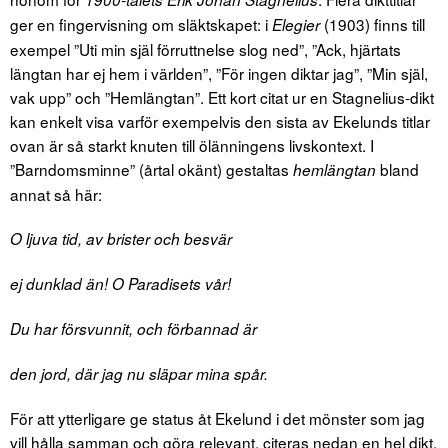
ger en fingervisning om släktskapet: i
(1903) finns till
Elegier
exempel ”Uti min själ förruttnelse slog ned”, ”Ack, hjärtats
längtan har ej hem i världen”, ”För ingen diktar jag”, ”Min själ,
vak upp” och ”Hemlängtan”. Ett kort citat ur en Stagnelius-dikt
kan enkelt visa varför exempelvis den sista av Ekelunds titlar
ovan är så starkt knuten till ölänningens livskontext. I
”Barndomsminne” (årtal okänt) gestaltas
bland
hemlängtan
annat så här:
O ljuva tid, av brister och besvär
ej dunklad än! O Paradisets vår!
Du har försvunnit, och förbannad är
den jord, där jag nu släpar mina spår.
För att ytterligare ge status åt Ekelund i det mönster som jag
vill hålla samman och göra relevant, citeras nedan en hel dikt,