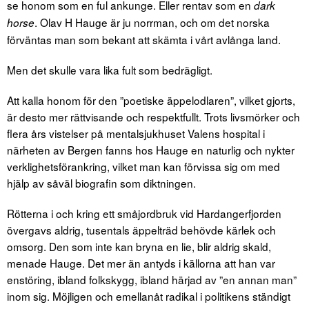
se honom som en ful ankunge. Eller rentav som en
dark
. Olav H Hauge är ju norrman, och om det norska
horse
förväntas man som bekant att skämta i vårt avlånga land.
Men det skulle vara lika fult som bedrägligt.
Att kalla honom för den ”poetiske äppelodlaren”, vilket gjorts,
är desto mer rättvisande och respektfullt. Trots livsmörker och
flera års vistelser på mentalsjukhuset Valens hospital i
närheten av Bergen fanns hos Hauge en naturlig och nykter
verklighetsförankring, vilket man kan förvissa sig om med
hjälp av såväl biografin som diktningen.
Rötterna i och kring ett småjordbruk vid Hardangerfjorden
övergavs aldrig, tusentals äppelträd behövde kärlek och
omsorg. Den som inte kan bryna en lie, blir aldrig skald,
menade Hauge. Det mer än antyds i källorna att han var
enstöring, ibland folkskygg, ibland härjad av ”en annan man”
inom sig. Möjligen och emellanåt radikal i politikens ständigt