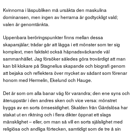
Kvinnorna i läspubliken må ursäkta den maskulina
dominansen, men ingen av herrarna är godtyckligt vald;
valen är genomtänkta.
Uppenbara beröringspunkter finns mellan dessa
skaparsjälar; trådar går att lägga i ett mönster som ter sig
komplext, men faktiskt också häpnadsväckande väl
sammanhållet. Jag försöker således göra trovärdigt att man
kan bli klokare på Stagnelius skapande och biografi genom
att bejaka och reflektera över mycket av sådant som förenar
honom med Hermelin, Ekelund och Hauge.
Det är som om alla banar väg för varandra; den ene syns och
återuppstår i den andres sken och vice versa: mönstret
byggs av en sorts ömsesidighet. Skalden från Gärdslösa har
stakat ut en riktning och i flera dikter öppnat ett slags
mänsklighet – eller, om man så vill en sorts själslighet med
religiösa och andliga förtecken, samtidigt som de tre å sin