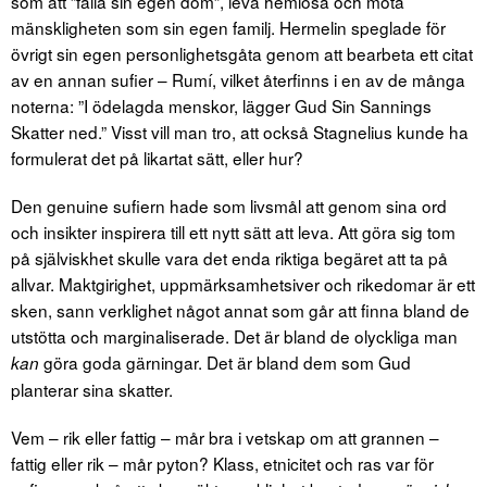
som att ”fälla sin egen dom”, leva hemlösa och möta
mänskligheten som sin egen familj. Hermelin speglade för
övrigt sin egen personlighetsgåta genom att bearbeta ett citat
av en annan sufier – Rumí, vilket återfinns i en av de många
noterna: ”I ödelagda menskor, lägger Gud Sin Sannings
Skatter ned.” Visst vill man tro, att också Stagnelius kunde ha
formulerat det på likartat sätt, eller hur?
Den genuine sufiern hade som livsmål att genom sina ord
och insikter inspirera till ett nytt sätt att leva. Att göra sig tom
på själviskhet skulle vara det enda riktiga begäret att ta på
allvar. Maktgirighet, uppmärksamhetsiver och rikedomar är ett
sken, sann verklighet något annat som går att finna bland de
utstötta och marginaliserade. Det är bland de olyckliga man
göra goda gärningar. Det är bland dem som Gud
kan
planterar sina skatter.
Vem – rik eller fattig – mår bra i vetskap om att grannen –
fattig eller rik – mår pyton? Klass, etnicitet och ras var för