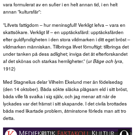
vara formulerat av en sufier i en helt annan tid, i en helt
annan ”kultursfär”:
”Lifvets fattigdom – hur meninsgfull! Verkligt lefva – vara en
skattsökare. Verkligt lif – en upptäcksfärd: upptäcksfärden
efter guldfyndigheten i den stora vildmarken i ditt eget bröst –
vildmarken människan. Tillbringa lifvet förnuftigt: tillbringa det
under tanken på dess adlighet; inviga det åt efterforskandet
af det skönas och starkas hemligheter.” (ur
,
Båge och lyra
1912)
Med Stagnelius delar Vilhelm Ekelund mer än födelsedag
(den 14 oktober). Båda sökte släcka plågsam eld i sitt bröst,
båda ville få svalka i sig själv, och jag menar att när de
lyckades var det främst i sitt skapande. I det civila brottades
båda med likartade problem, åtminstone förleds man att tro
detta.