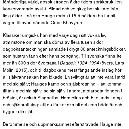
föränderliga värld, absolut trogen äldre tiders språkbruk i en
konserverande avsikt. Bildad och vetgirig; bokslukare från
tidig ålder – så ska Hauge redan i 15-årsåldern ha funnit
vägen till ovan nämnde Omar Khayyam.
Klassiker umgicks han med varje dag i sitt vuxna liv,
åtminstone om man ska döma av flera tusen sidor
dagboksanteckningar, samlade i drygt 80 anteckningsböcker,
som hustrun fann efter hans bortgång. Till svenska finns lite
mer än 300 sidor översatta i
(övers. Lars
Dagbok 1924-1994
Molin, 2015), och till dagbokens mest fängslande inslag hör
all självrannsakan han idkade. Livsviktigt är att inte vara i strid
med sig själv; Hauges kamp och själsbrottning – att komma
till tals med sig själv, se sig själv i andra, motarbeta fienden i
bröstet, är också Stagnelius, Hermelins och Ekelunds kamp
och själsbrottning: allt du tänker ska bli det som både är och
bygger din själ.
Berömmelse och uppmärksamhet eftersträvade Hauge inte,