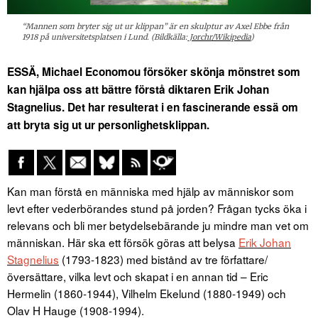
“Mannen som bryter sig ut ur klippan” är en skulptur av Axel Ebbe från
1918 på universitetsplatsen i Lund. (Bildkälla:
Jorchr/Wikipedia
)
ESSÄ, Michael Economou försöker skönja mönstret som
kan hjälpa oss att bättre förstå diktaren Erik Johan
Stagnelius. Det har resulterat i en fascinerande essä om
att bryta sig ut ur personlighetsklippan.
Kan man förstå en människa med hjälp av människor som
levt efter vederbörandes stund på jorden? Frågan tycks öka i
relevans och bli mer betydelsebärande ju mindre man vet om
människan. Här ska ett försök göras att belysa
Erik Johan
Stagnelius
(1793-1823) med bistånd av tre författare/
översättare, vilka levt och skapat i en annan tid – Eric
Hermelin (1860-1944), Vilhelm Ekelund (1880-1949) och
Olav H Hauge (1908-1994).