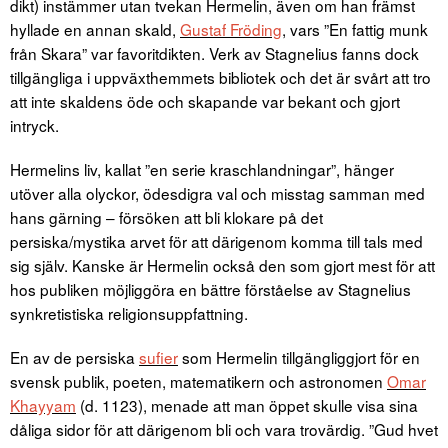
dikt) instämmer utan tvekan Hermelin, även om han främst
hyllade en annan skald,
Gustaf Fröding
, vars ”En fattig munk
från Skara” var favoritdikten. Verk av Stagnelius fanns dock
tillgängliga i uppväxthemmets bibliotek och det är svårt att tro
att inte skaldens öde och skapande var bekant och gjort
intryck.
Hermelins liv, kallat ”en serie kraschlandningar”, hänger
utöver alla olyckor, ödesdigra val och misstag samman med
hans gärning – försöken att bli klokare på det
persiska/mystika arvet för att därigenom komma till tals med
sig själv. Kanske är Hermelin också den som gjort mest för att
hos publiken möjliggöra en bättre förståelse av Stagnelius
synkretistiska religionsuppfattning.
En av de persiska
sufier
som Hermelin tillgängliggjort för en
svensk publik, poeten, matematikern och astronomen
Omar
Khayyam
(d. 1123), menade att man öppet skulle visa sina
dåliga sidor för att därigenom bli och vara trovärdig. ”Gud hvet