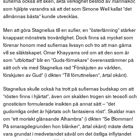
sufierna också ett sken, äkta verklighet bestod av
människor,
som hjälpte varandra så att det som Simone Weil kallat ”det
allmännas bästa” kunde utvecklas.
Men att göra Stagnelius till en sufier, en ”österlänning” stärker
knappast mönstrets trovärdighet. Dock finns så mycket som
förenar honom med sufiernas livssyn och tro att man gärna
vill se släktskapet. Omar Khayyams ord om att den som är
som ”utblottad” blir en ”Guds-förnekare” överensstämmer på
sätt och vis med Stagnelius rad ”Förskjuten av världen,
förskjuten av Gud” (i dikten ”Till förruttnelsen”, årtal okänt).
Stagnelius skulle också ha trott på sufiernas budskap om att
”rösten finns i hjärtat”, även om skalden trogen sin teosofi och
gnosticism formulerade insikten på annat sätt – ”det
gudomliga ordet är hjärtats och fantasiens röst”. Skaldar man
om “ett moriskt glänsande Alhambra” (i dikten ”Se Blomman!
På smaragdegrunden hon blänker”, årtal okänt) måste detta
vara grundat i medvetandet såväl om det östliga inflytandet