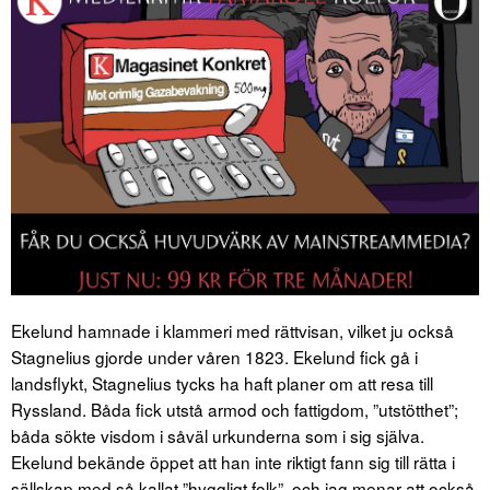
Ekelund hamnade i klammeri med rättvisan, vilket ju också
Stagnelius gjorde under våren 1823. Ekelund fick gå i
landsflykt, Stagnelius tycks ha haft planer om att resa till
Ryssland. Båda fick utstå armod och fattigdom, ”utstötthet”;
båda sökte visdom i såväl urkunderna som i sig själva.
Ekelund bekände öppet att han inte riktigt fann sig till rätta i
sällskap med så kallat ”hyggligt folk”, och jag menar att också