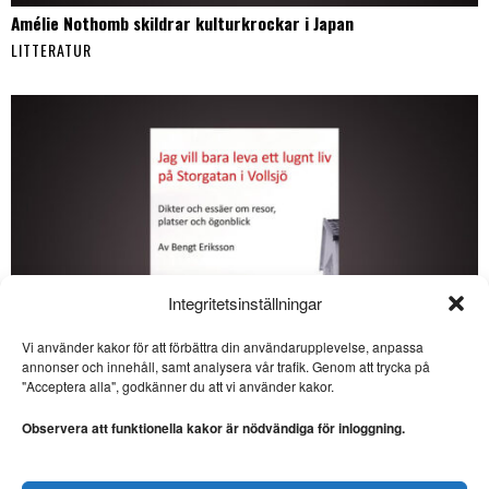
Amélie Nothomb skildrar kulturkrockar i Japan
LITTERATUR
Integritetsinställningar
Vi använder kakor för att förbättra din användarupplevelse, anpassa
SE ÄVEN
annonser och innehåll, samt analysera vår trafik. Genom att trycka på
"Acceptera alla", godkänner du att vi använder kakor.
Viktor Johansson gör en
storstilad lyrisk
Observera att funktionella kakor är nödvändiga för inloggning.
återkomst
LYRIK. Med diktsamlingen
”Den lena stenen” återvänder
Bengt Erikssons nya bok genomsyras av poesi