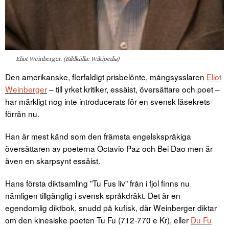
Eliot Weinberger. (Bildkälla: Wikipedia)
Den amerikanske, flerfaldigt prisbelönte, mångsysslaren
Eliot
Weinberger
– till yrket kritiker, essäist, översättare och poet –
har märkligt nog inte introducerats för en svensk läsekrets
förrän nu.
Han är mest känd som den främsta engelskspråkiga
översättaren av poeterna Octavio Paz och Bei Dao men är
även en skarpsynt essäist.
Hans första diktsamling ”Tu Fus liv” från i fjol finns nu
nämligen tillgänglig i svensk språkdräkt. Det är en
egendomlig diktbok, snudd på kufisk, där Weinberger diktar
om den kinesiske poeten Tu Fu (712-770 e Kr), eller
Du Fu