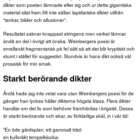
dikter som poeten lämnade efter sig och ur detta gigantiska
material silat fram 58 inte sällan lapidariska dikter utifrån
”tankar, bilder och allusioner”.
Resultatet saknar knappast stringens men verket lämnar
ändå en del i övrigt att önska. Weinbergers poesi är
emellanåt fragmentarisk på fel sätt så att det blir kryptiskt och
stumt i stället för suggestivt. Stundvis är hans dikt också väl
prosaisk för min smak.
Starkt berörande dikter
Ändå hade jag inte velat vara utan Weinbergers poesi för de
gånger han lyckas håller dikterna högsta klass. Flera dikter
handlar om det liv som behöver framhärdas i krigstid. Dessa
är starkt berörande och ekar, av förklarliga skäl, in i vår tid:
”En öde gårdsplan: ett gammalt träd:
en kullvräkt tempelklocka: