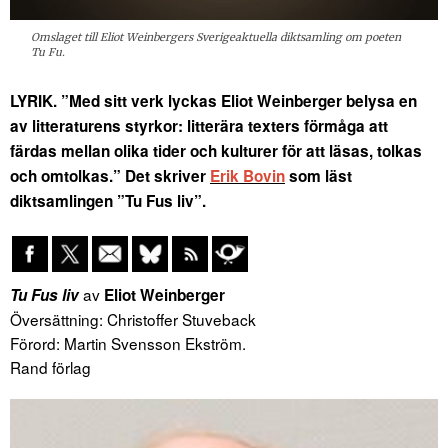
Omslaget till Eliot Weinbergers Sverigeaktuella diktsamling om poeten
Tu Fu.
LYRIK. ”Med sitt verk lyckas Eliot Weinberger belysa en
av litteraturens styrkor: litterära texters förmåga att
färdas mellan olika tider och kulturer för att läsas, tolkas
och omtolkas.” Det skriver
Erik Bovin
som läst
diktsamlingen ”Tu Fus liv”.
av
Tu Fus liv
Eliot Weinberger
Översättning: Christoffer Stuveback
Förord: Martin Svensson Ekström.
Rand förlag