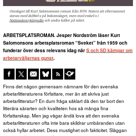
Omslaget till Kurt Salomonsons roman från 1959. Notera att efternamnet
stavas med dubbel-s på bokomslaget, men med enkel-s i
Nationalencyklopedin
och andra källor på nätet.
ARBETSPLATSROMAN. Jesper Nordström läser Kurt
Salomonsons arbetsplatsroman “Sveket” från 1959 och
funderar över dess relevans idag när
S och SD kämpar om
arbetarväljarnas gunst
.
Finns det någon gemensam nämnare för den svenska
arbetarlitteraturens författare, mer än att skriva just
arbetarlitteratur? En dum fråga såklart då den tar bort den
litterära särarten och kvaliteten hos så många fina
författarskap. Men jag vågar ändå lova att den svenska
arbetarlitteraturen ofta inte bara skildrar umbäranden utan
också hyllar arbetet. Dess mustighet och fakticitet. Släggan