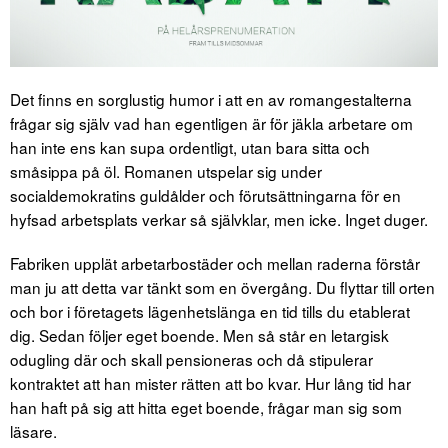
Det finns en sorglustig humor i att en av romangestalterna
frågar sig själv vad han egentligen är för jäkla arbetare om
han inte ens kan supa ordentligt, utan bara sitta och
småsippa på öl. Romanen utspelar sig under
socialdemokratins guldålder och förutsättningarna för en
hyfsad arbetsplats verkar så självklar, men icke. Inget duger.
Fabriken upplät arbetarbostäder och mellan raderna förstår
man ju att detta var tänkt som en övergång. Du flyttar till orten
och bor i företagets lägenhetslänga en tid tills du etablerat
dig. Sedan följer eget boende. Men så står en letargisk
odugling där och skall pensioneras och då stipulerar
kontraktet att han mister rätten att bo kvar. Hur lång tid har
han haft på sig att hitta eget boende, frågar man sig som
läsare.