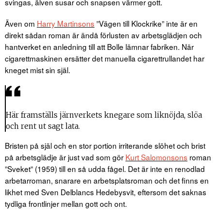
svingas, älven susar och snapsen värmer gott.
Även om
Harry Martinsons
”Vägen till Klockrike” inte är en
direkt sådan roman är ändå förlusten av arbetsglädjen och
hantverket en anledning till att Bolle lämnar fabriken. När
cigarettmaskinen ersätter det manuella cigarettrullandet har
kneget mist sin själ.
Här framställs järnverkets knegare som liknöjda, slöa
och rent ut sagt lata.
Bristen på själ och en stor portion irriterande slöhet och brist
på arbetsglädje är just vad som gör
Kurt Salomonsons
roman
”Sveket” (1959) till en så udda fågel. Det är inte en renodlad
arbetarroman, snarare en arbetsplatsroman och det finns en
likhet med Sven Delblancs Hedebysvit, eftersom det saknas
tydliga frontlinjer mellan gott och ont.