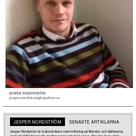
JESPER NORDSTRÖM
jesper.nordstrom@opulens.se
JESPER NORDSTRÖM
SENASTE ARTIKLARNA
Jesper Nordström är kulturskribent med inriktning på litteratur och idéhistoria,
med särskilt intresse för modern poesi och tysk prosa. Han har även gjort