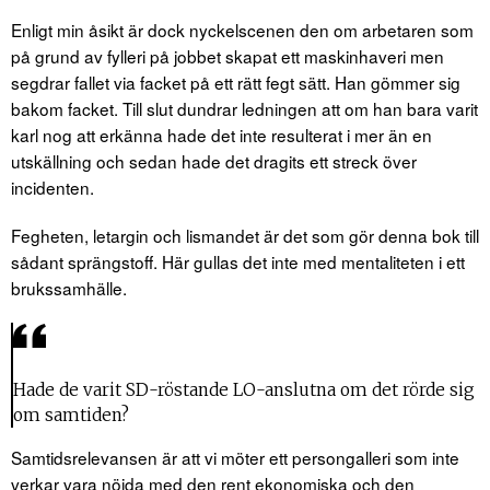
Enligt min åsikt är dock nyckelscenen den om arbetaren som
på grund av fylleri på jobbet skapat ett maskinhaveri men
segdrar fallet via facket på ett rätt fegt sätt. Han gömmer sig
bakom facket. Till slut dundrar ledningen att om han bara varit
karl nog att erkänna hade det inte resulterat i mer än en
utskällning och sedan hade det dragits ett streck över
incidenten.
Fegheten, letargin och lismandet är det som gör denna bok till
sådant sprängstoff. Här gullas det inte med mentaliteten i ett
brukssamhälle.
Hade de varit SD-röstande LO-anslutna om det rörde sig
om samtiden?
Samtidsrelevansen är att vi möter ett persongalleri som inte
verkar vara nöjda med den rent ekonomiska och den