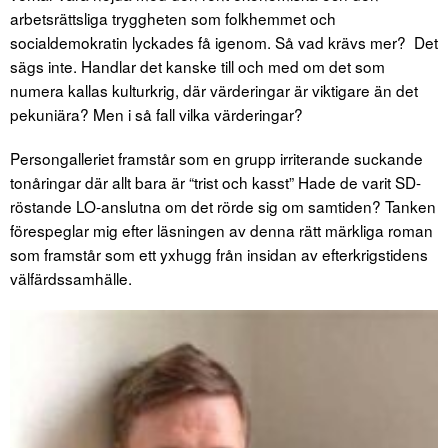
arbetsrättsliga tryggheten som folkhemmet och
socialdemokratin lyckades få igenom. Så vad krävs mer? Det
sägs inte. Handlar det kanske till och med om det som
numera kallas kulturkrig, där värderingar är viktigare än det
pekuniära? Men i så fall vilka värderingar?
Persongalleriet framstår som en grupp irriterande suckande
tonåringar där allt bara är “trist och kasst” Hade de varit SD-
röstande LO-anslutna om det rörde sig om samtiden? Tanken
förespeglar mig efter läsningen av denna rätt märkliga roman
som framstår som ett yxhugg från insidan av efterkrigstidens
välfärdssamhälle.