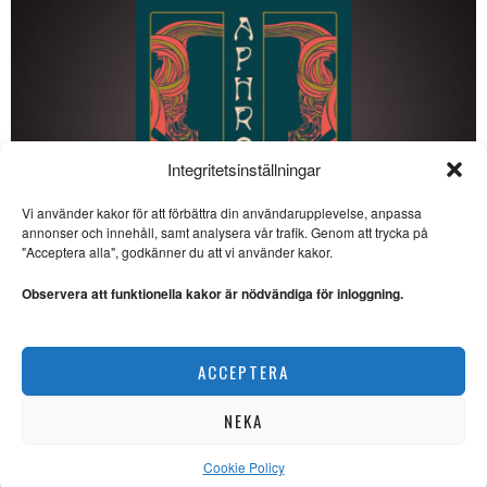
Integritetsinställningar
Vi använder kakor för att förbättra din användarupplevelse, anpassa
annonser och innehåll, samt analysera vår trafik. Genom att trycka på
SE ÄVEN
"Acceptera alla", godkänner du att vi använder kakor.
Lars Thulin: Näst sista
låten nästan viktigast
Observera att funktionella kakor är nödvändiga för inloggning.
MUSIK. Lars Thulin ser
tillbaka på sin tid som
discjockey
Pierre Louÿs erotiska klassiker håller än i dag
ACCEPTERA
LITTERATUR
Lars Thulin: Musiken,
pedagogiken och jag
NEKA
MUSIK. Om musik och
pedagogik handlar veckans
krönika av Lars
Cookie Policy