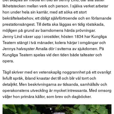
likhetstecken mellan verk och person. I själva verket arbetar
hon under hela sin karriär, med att söka ett stort
bekräftelsebehov, ett dåligt självförtroende och en förlamande
prestationsångest. Till detta ska läggas en tidig röstskada,
möjligen på grund av barndomens hårda prövningar.
Jenny Lind växer upp i orostider, hösten 1834 har Kungliga
Teatern stängt i två månader, kolera härjar i omgångar och
Jennys halvsyster Amalia dör i sviterna av sjukdomen. På
Kungliga Teatern spelas vid den tiden både talteater och
opera.
Tägil skriver med en vetenskaplig noggrannhet på ett ovanligt
livfullt språk, ibland knastar det till och blir väl torrt och
detaljrikt. Men beskrivningarna av tidsanda, samhällsliv och
operakonstens utveckling är mycket intressanta. Med omsorg
väljer hon primära källor, som brev och dagböcker.