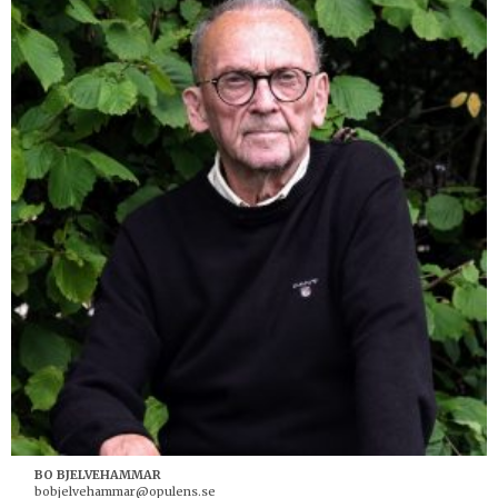
BO BJELVEHAMMAR
bobjelvehammar@opulens.se