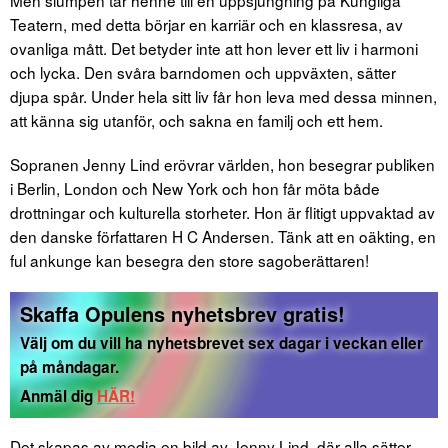
Men slumpen tar henne till en uppsjungning på Kungliga
Teatern, med detta börjar en karriär och en klassresa, av
ovanliga mått. Det betyder inte att hon lever ett liv i harmoni
och lycka. Den svåra barndomen och uppväxten, sätter
djupa spår. Under hela sitt liv får hon leva med dessa minnen,
att känna sig utanför, och sakna en familj och ett hem.
Sopranen Jenny Lind erövrar världen, hon besegrar publiken
i Berlin, London och New York och hon får möta både
drottningar och kulturella storheter. Hon är flitigt uppvaktad av
den danske författaren H C Andersen. Tänk att en oäkting, en
ful ankunge kan besegra den store sagoberättaren!
Skaffa Opulens nyhetsbrev gratis!
Välj om du vill ha nyhetsbrevet sex dagar i veckan eller
på måndagar.
Anmäl dig
HÄR!
Det skapas av media en bild av Jenny Lind, där alla sätter