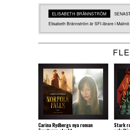
ELISABETH BRÄNNSTRÖM
SENAS
Elisabeth Brännström är SFI-lärare i Malmö o
FLE
Carina Rydbergs nya roman
Stark r