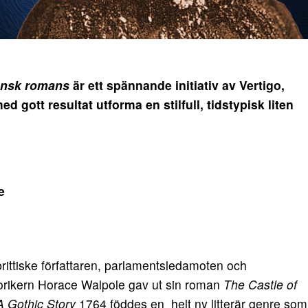
iansk romans
är ett spännande initiativ av Vertigo,
d gott resultat utforma en stilfull, tidstypisk liten
e
rittiske författaren, parlamentsledamoten och
orikern Horace Walpole gav ut sin roman
The Castle of
A Gothic Story
1764 föddes en helt ny litterär genre som