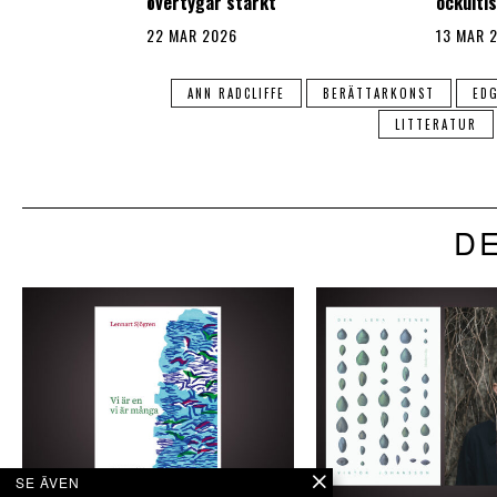
övertygar starkt
ockulti
22 MAR 2026
13 MAR 
ANN RADCLIFFE
BERÄTTARKONST
EDG
LITTERATUR
DE
SE ÄVEN