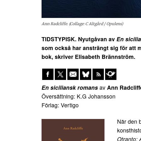
Ann Radcliffe. (Collage: C Altgård / Opulens)
TIDSTYPISK. Nyutgåvan av
En sicil
som också har ansträngt sig för att me
bok, skriver Elisabeth Brännström.
En siciliansk romans
av
Ann Radcliff
Översättning: K.G Johansson
Förlag: Vertigo
När den b
konsthist
Otranto: