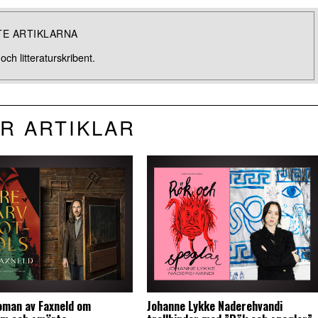
TE ARTIKLARNA
ch litteraturskribent.
R ARTIKLAR
oman av Faxneld om
Johanne Lykke Naderehvandi