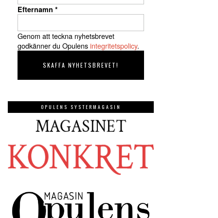
Efternamn
*
Genom att teckna nyhetsbrevet
godkänner du Opulens
integritetspolicy
.
OPULENS SYSTERMAGASIN