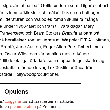
sa sig oväntat hållbar. Gotik, en term som tidigare enbart
nts inom arkitektur och måleri, fick nu en helt egen
m litteraturen och Walpoles roman skulle få många
re under 1800-talet och fram till våra dagar. Mary
Frankenstein
och Bram Stokers
Dracula
är bara två
å berättelser som influerats av Walpole: E T A Hoffman,
 Brontë, Jane Austen, Edgar Allan Poe, Robert Louis
n, Oscar Wilde och vår samtids mest erkände
ill de otaliga författare som stoppat in gotiska inslag i
ppskattat stående inslag i skräckfilmer ända från
kostade Hollywoodproduktioner.
Opulens
ra?
Logga in
för att läsa resten av artikeln.
 du en
prenumeration
på Premium.