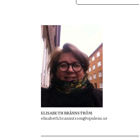
ELISABETH BRÄNNSTRÖM
elisabeth.brannstrom@opulens.se