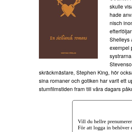
skulle vi
hade anvä
nisch ino
efterfölja
Shelleys
exempel p
systrarna
Stevenso
skräckmästare, Stephen King, hör också t
sina romaner och gotiken har varit ett u
stumfilmstiden fram till våra dagars på
Vill du hellre prenumere
För att logga in behöver