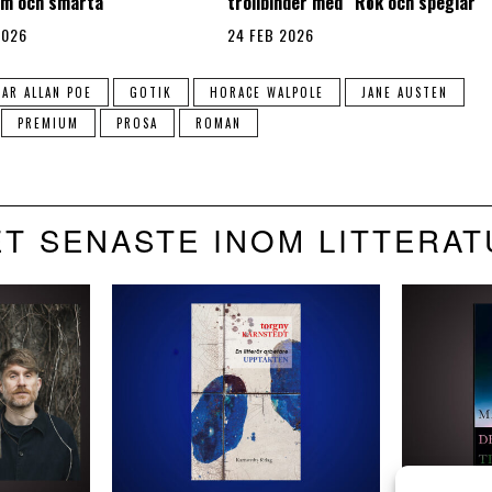
sm och smärta
trollbinder med ”Rök och speglar”
2026
24 FEB 2026
AR ALLAN POE
GOTIK
HORACE WALPOLE
JANE AUSTEN
PREMIUM
PROSA
ROMAN
T SENASTE INOM LITTERA