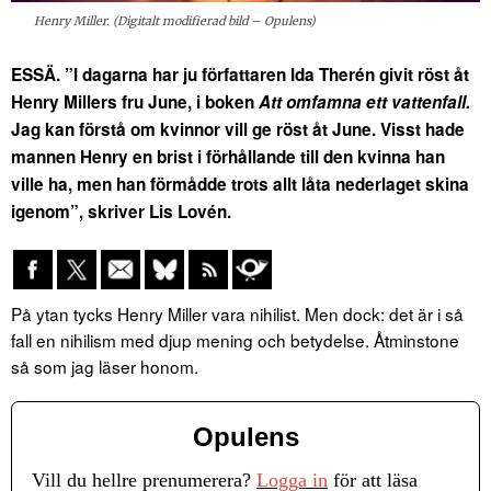
Henry Miller. (Digitalt modifierad bild – Opulens)
ESSÄ. ”I dagarna har ju författaren Ida Therén givit röst åt
Henry Millers fru June, i boken
Att omfamna ett vattenfall.
Jag kan förstå om kvinnor vill ge röst åt June. Visst hade
mannen Henry en brist i förhållande till den kvinna han
ville ha, men han förmådde trots allt låta nederlaget skina
igenom”, skriver Lis Lovén.
På ytan tycks Henry Miller vara nihilist. Men dock: det är i så
fall en nihilism med djup mening och betydelse. Åtminstone
så som jag läser honom.
Opulens
Vill du hellre prenumerera?
Logga in
för att läsa