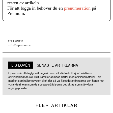
resten av artikeln.
För att logga in behöver du en
prenumeration
på
Premium.
LIS LOVÉN
info@opulens.se
LIS LOVÉN
SENASTE ARTIKLARNA
Opulens är ett dagligt nätmagasin som vill stärka kulturjournalistikens
opinionsbildande roll. Kulturartiklar samsas därför med opinionsmaterial – allt
med en samhällsmedveten blick där så väl klimatförändringarna och hoten mot
yttrandefriheten som de sociala orättvisorna betraktas som självklara
utgångspunkter.
FLER ARTIKLAR