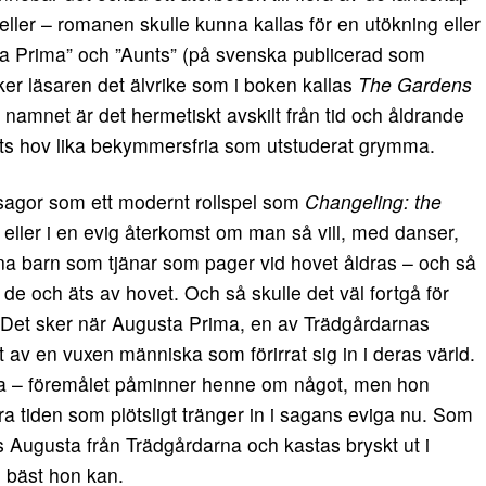
veller – romanen skulle kunna kallas för en utökning eller
ta Prima” och ”Aunts” (på svenska publicerad som
ker läsaren det älvrike som i boken kallas
The Gardens
 namnet är det hermetiskt avskilt från tid och åldrande
ets hov lika bekymmersfria som utstuderat grymma.
lksagor som ett modernt rollspel som
Changeling: the
 eller i en evig återkomst om man så vill, med danser,
na barn som tjänar som pager vid hovet åldras – och så
 de och äts av hovet. Och så skulle det väl fortgå för
. Det sker när Augusta Prima, en av Trädgårdarnas
 av en vuxen människa som förirrat sig in i deras värld.
sta – föremålet påminner henne om något, men hon
ra tiden som plötsligt tränger in i sagans eviga nu. Som
sas Augusta från Trädgårdarna och kastas bryskt ut i
g bäst hon kan.