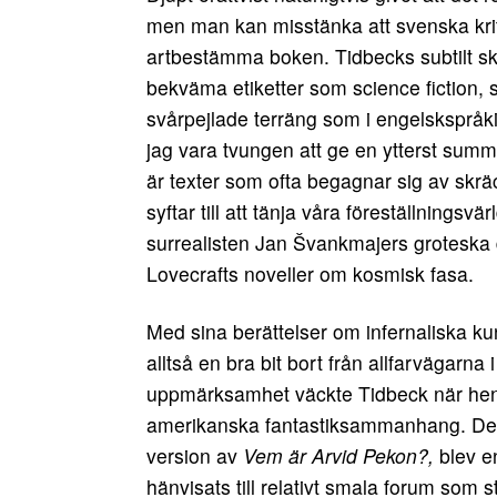
men man kan misstänka att svenska kritik
artbestämma boken. Tidbecks subtilt skru
bekväma etiketter som science fiction, sk
svårpejlade terräng som i engelsksp
jag vara tvungen att ge en ytterst summar
är texter som ofta begagnar sig av skrä
syftar till att tänja våra föreställnings
surrealisten Jan Švankmajers groteska 
Lovecrafts noveller om kosmisk fasa.
Med sina berättelser om infernaliska ku
alltså en bra bit bort från allfarvägarna 
uppmärksamhet väckte Tidbeck när hen öv
amerikanska fantastiksammanhang. De
version av
Vem är Arvid Pekon?,
blev e
hänvisats till relativt smala forum som