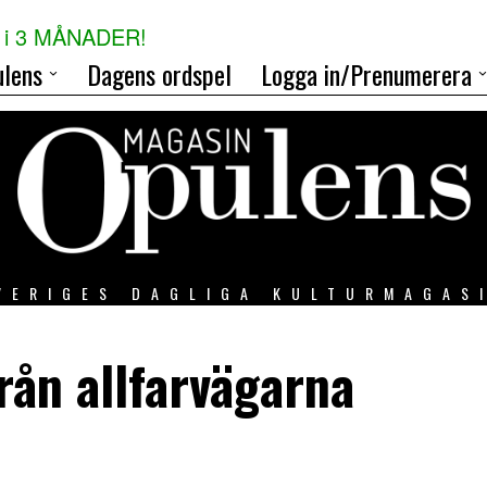
i 3 MÅNADER!
lens
Dagens ordspel
Logga in/Prenumerera
VERIGES DAGLIGA KULTURMAGAS
från allfarvägarna