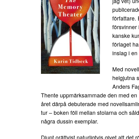
jag vet) un
publicerad
författare
försvinner 
kanske kunn
förlaget h
inslag i e
Med novel
helgjutna s
Anders Fag
Thente uppmärksammade den med en he
året därpå debuterade med novellsaml
tur – boken föll mellan stolarna och såld
några dussin exemplar.
Djupt orättvist naturligtvis givet att det