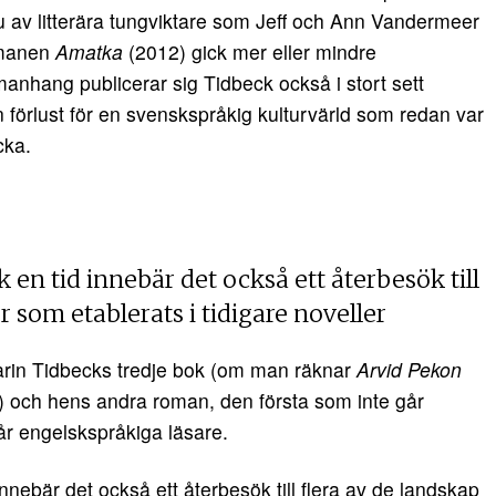
 av litterära tungviktare som Jeff och Ann Vandermeer
omanen
Amatka
(2012) gick mer eller mindre
hang publicerar sig Tidbeck också i stort sett
n förlust för en svenskspråkig kulturvärld som redan var
cka.
k en tid innebär det också ett återbesök till
r som etablerats i tidigare noveller
Karin Tidbecks tredje bok (om man räknar
Arvid Pekon
och hens andra roman, den första som inte går
r engelskspråkiga läsare.
innebär det också ett återbesök till flera av de landskap