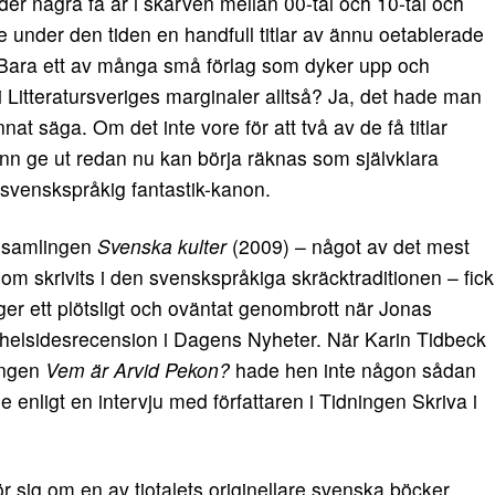
der några få år i skarven mellan 00-tal och 10-tal och
e under den tiden en handfull titlar av ännu oetablerade
. Bara ett av många små förlag som dyker upp och
i Litteratursveriges marginaler alltså? Ja, det hade man
at säga. Om det inte vore för att två av de få titlar
ann ge ut redan nu kan börja räknas som självklara
n svenskspråkig fantastik-kanon.
lsamlingen
Svenska kulter
(2009) – något av det mest
om skrivits i den svenskspråkiga skräcktraditionen – fick
er ett plötsligt och oväntat genombrott när Jonas
lsidesrecension i Dagens Nyheter. När Karin Tidbeck
ingen
Vem är Arvid Pekon?
hade hen inte någon sådan
e enligt en intervju med författaren i Tidningen Skriva i
 rör sig om en av tiotalets originellare svenska böcker,