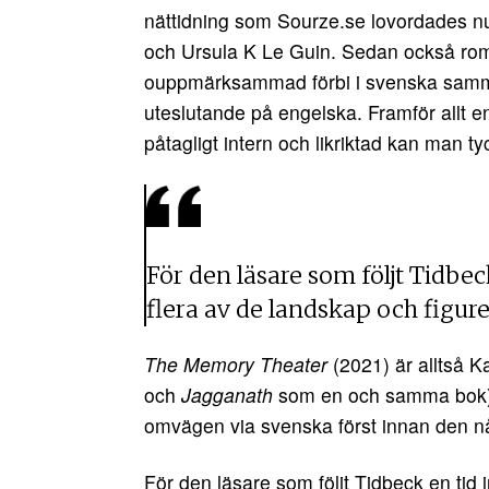
nättidning som Sourze.se lovordades nu
och Ursula K Le Guin. Sedan också r
ouppmärksammad förbi i svenska samman
uteslutande på engelska. Framför allt e
påtagligt intern och likriktad kan man ty
För den läsare som följt Tidbec
flera av de landskap och figure
The Memory Theater
(2021) är alltså 
och
Jagganath
som en och samma bok) 
omvägen via svenska först innan den nå
För den läsare som följt Tidbeck en tid 