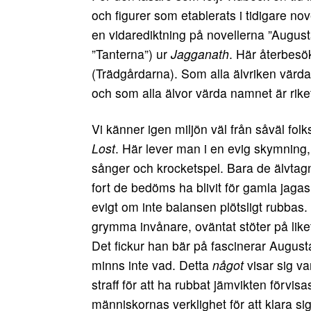
och figurer som etablerats i tidigare no
en vidarediktning på novellerna ”Augus
”Tanterna”) ur
Jagganath
. Här återbesö
(Trädgårdarna). Som alla älvriken värda
och som alla älvor värda namnet är rik
Vi känner igen miljön väl från såväl fo
Lost
. Här lever man i en evig skymning,
sånger och krocketspel. Bara de älvtag
fort de bedöms ha blivit för gamla jagas
evigt om inte balansen plötsligt rubbas
grymma invånare, oväntat stöter på liket
Det fickur han bär på fascinerar Augu
minns inte vad. Detta
något
visar sig va
straff för att ha rubbat jämvikten förvi
människornas verklighet för att klara si