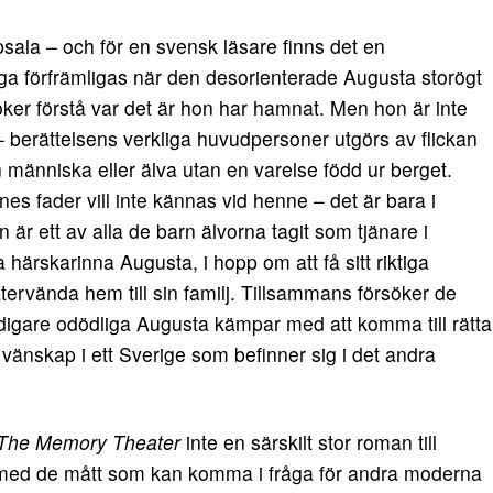
psala – och för en svensk läsare finns det en
iga förfrämligas när den desorienterade Augusta storögt
öker förstå var det är hon har hamnat. Men hon är inte
berättelsens verkliga huvudpersoner utgörs av flickan
 människa eller älva utan en varelse född ur berget.
 fader vill inte kännas vid henne – det är bara i
 är ett av alla de barn älvorna tagit som tjänare i
a härskarinna Augusta, i hopp om att få sitt riktiga
ervända hem till sin familj. Tillsammans försöker de
idigare odödliga Augusta kämpar med att komma till rätta
nskap i ett Sverige som befinner sig i det andra
The Memory Theater
inte en särskilt stor roman till
e med de mått som kan komma i fråga för andra moderna