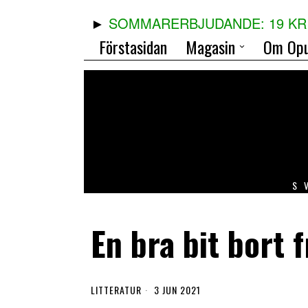
SOMMARERBJUDANDE: 19 KR 
Förstasidan
Magasin
Om Opu
S
En bra bit bort 
LITTERATUR
3 JUN 2021