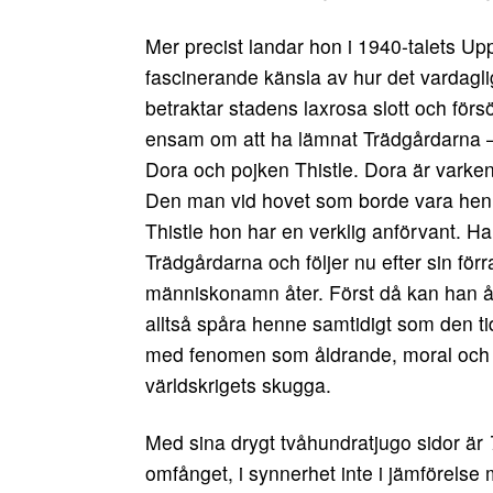
Mer precist landar hon i 1940-talets Up
fascinerande känsla av hur det vardagl
betraktar stadens laxrosa slott och förs
ensam om att ha lämnat Trädgårdarna – 
Dora och pojken Thistle. Dora är varken
Den man vid hovet som borde vara hennes
Thistle hon har en verklig anförvant. Han
Trädgårdarna och följer nu efter sin förr
människonamn åter. Först då kan han åt
alltså spåra henne samtidigt som den t
med fenomen som åldrande, moral och vä
världskrigets skugga.
Med sina drygt tvåhundratjugo sidor är
omfånget, i synnerhet inte i jämförels