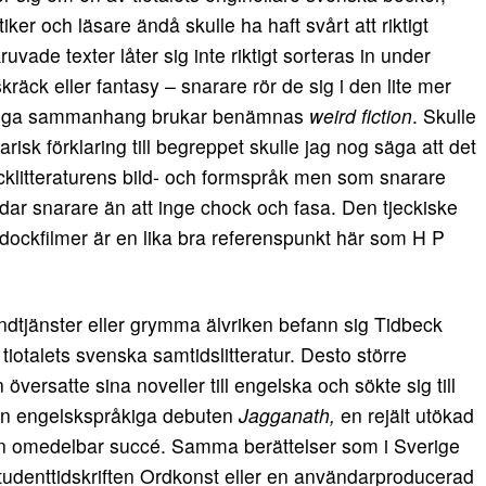
er och läsare ändå skulle ha haft svårt att riktigt
vade texter låter sig inte riktigt sorteras in under
räck eller fantasy – snarare rör de sig i den lite mer
råkiga sammanhang brukar benämnas
weird fiction
. Skulle
isk förklaring till begreppet skulle jag nog säga att det
cklitteraturens bild- och formspråk men som snarare
världar snarare än att inge chock och fasa. Den tjeckiske
dockfilmer är en lika bra referenspunkt här som H P
ndtjänster eller grymma älvriken befann sig Tidbeck
i tiotalets svenska samtidslitteratur. Desto större
ersatte sina noveller till engelska och sökte sig till
n engelskspråkiga debuten
Jagganath,
en rejält utökad
n omedelbar succé. Samma berättelser som i Sverige
 studenttidskriften Ordkonst eller en användarproducerad