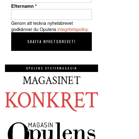
Efternamn
*
Genom att teckna nyhetsbrevet
godkänner du Opulens
integritetspolicy
.
OPULENS SYSTERMAGASIN