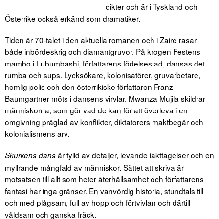
dikter och är i Tyskland och
Österrike också erkänd som dramatiker.
Tiden är 70-talet i den aktuella romanen och i Zaire rasar
både inbördeskrig och diamantgruvor. På krogen Festens
mambo i Lubumbashi, författarens födelsestad, dansas det
rumba och sups. Lycksökare, kolonisatörer, gruvarbetare,
hemlig polis och den österrikiske författaren Franz
Baumgartner möts i dansens virvlar. Mwanza Mujila skildrar
människorna, som gör vad de kan för att överleva i en
omgivning präglad av konflikter, diktatorers maktbegär och
kolonialismens arv.
är fylld av detaljer, levande iakttagelser och en
Skurkens dans
myllrande mångfald av människor. Sättet att skriva är
motsatsen till allt som heter återhållsamhet och författarens
fantasi har inga gränser. En vanvördig historia, stundtals till
och med plågsam, full av hopp och förtvivlan och därtill
våldsam och ganska fräck.