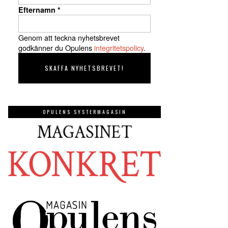
Efternamn
*
Genom att teckna nyhetsbrevet
godkänner du Opulens
integritetspolicy
.
OPULENS SYSTERMAGASIN