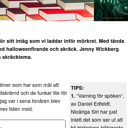
 sitt intåg som vi laddar inför mörkret. Med tända
med halloweenfirande och skräck. Jenny Wickberg
h skräcktema.
ilmer som har som mål att
TIPS:
tskrämd och de funkar lite för
1.
”Varning för spöken”,
ag var i sena tonåren blev
av Daniel Edfeldt.
drev tiden med.
Nioåriga Siri har just
inlett det som ser ut att
bli historiens tråkigaste