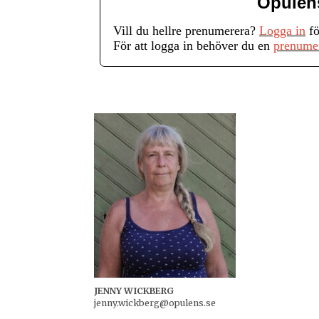
Opulen
Vill du hellre prenumerera?
Logga in
fö
För att logga in behöver du en
prenume
JENNY WICKBERG
jenny.wickberg@opulens.se