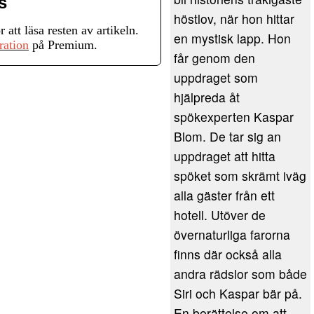
s
höstlov, när hon hittar
r att läsa resten av artikeln.
en mystisk lapp. Hon
ration
på Premium.
får genom den
uppdraget som
hjälpreda åt
spökexperten Kaspar
Blom. De tar sig an
uppdraget att hitta
spöket som skrämt iväg
alla gäster från ett
hotell. Utöver de
övernaturliga farorna
finns där också alla
andra rädslor som både
Siri och Kaspar bär på.
En berättelse om att