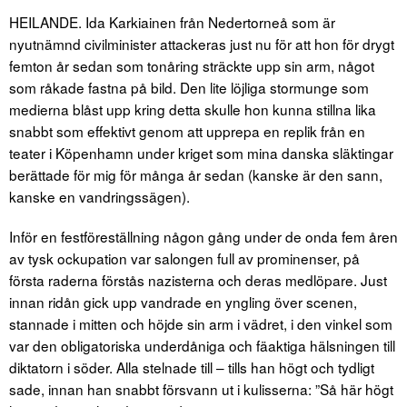
HEILANDE. Ida Karkiainen från Nedertorneå som är
nyutnämnd civilminister attackeras just nu för att hon för drygt
femton år sedan som tonåring sträckte upp sin arm, något
som råkade fastna på bild. Den lite löjliga stormunge som
medierna blåst upp kring detta skulle hon kunna stillna lika
snabbt som effektivt genom att upprepa en replik från en
teater i Köpenhamn under kriget som mina danska släktingar
berättade för mig för många år sedan (kanske är den sann,
kanske en vandringssägen).
Inför en festföreställning någon gång under de onda fem åren
av tysk ockupation var salongen full av prominenser, på
första raderna förstås nazisterna och deras medlöpare. Just
innan ridån gick upp vandrade en yngling över scenen,
stannade i mitten och höjde sin arm i vädret, i den vinkel som
var den obligatoriska underdåniga och fäaktiga hälsningen till
diktatorn i söder. Alla stelnade till – tills han högt och tydligt
sade, innan han snabbt försvann ut i kulisserna: ”Så här högt