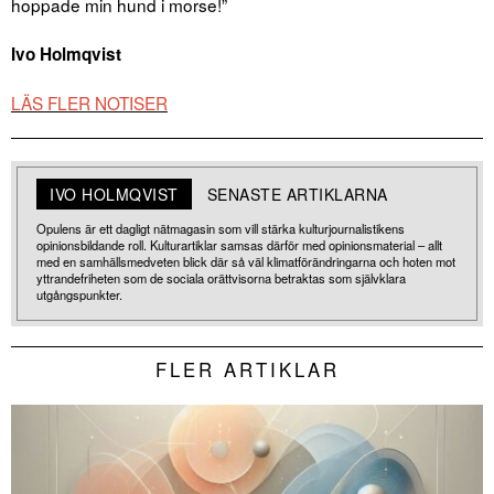
hoppade min hund i morse!”
Ivo Holmqvist
LÄS FLER NOTISER
IVO HOLMQVIST
SENASTE ARTIKLARNA
Opulens är ett dagligt nätmagasin som vill stärka kulturjournalistikens
opinionsbildande roll. Kulturartiklar samsas därför med opinionsmaterial – allt
med en samhällsmedveten blick där så väl klimatförändringarna och hoten mot
yttrandefriheten som de sociala orättvisorna betraktas som självklara
utgångspunkter.
FLER ARTIKLAR