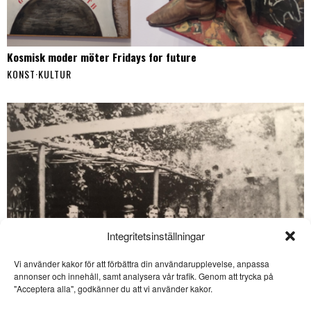
Kosmisk moder möter Fridays for future
KONST
·
KULTUR
Integritetsinställningar
Vi använder kakor för att förbättra din användarupplevelse, anpassa
SE ÄVEN
annonser och innehåll, samt analysera vår trafik. Genom att trycka på
"Acceptera alla", godkänner du att vi använder kakor.
Kortnovell om SD-
politikerns hemliga låda