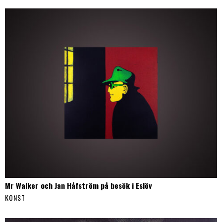
Mr Walker och Jan Håfström på besök i Eslöv
KONST