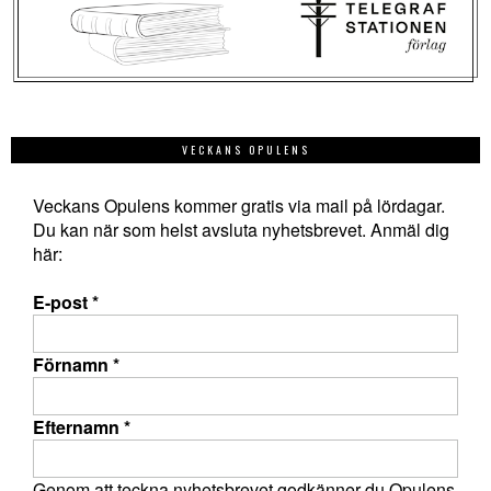
VECKANS OPULENS
Veckans Opulens kommer gratis via mail på lördagar.
Du kan när som helst avsluta nyhetsbrevet. Anmäl dig
här:
E-post
*
Förnamn
*
Efternamn
*
Genom att teckna nyhetsbrevet godkänner du Opulens