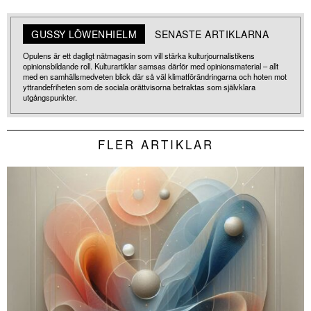
GUSSY LÖWENHIELM
SENASTE ARTIKLARNA
Opulens är ett dagligt nätmagasin som vill stärka kulturjournalistikens
opinionsbildande roll. Kulturartiklar samsas därför med opinionsmaterial – allt
med en samhällsmedveten blick där så väl klimatförändringarna och hoten mot
yttrandefriheten som de sociala orättvisorna betraktas som självklara
utgångspunkter.
FLER ARTIKLAR