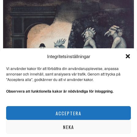
Integritetsinställningar
Vi använder kakor för att förbättra din användarupplevelse, anpassa
annonser och innehåll, samt analysera vår trafik. Genom att trycka på
SE ÄVEN
"Acceptera alla", godkänner du att vi använder kakor.
Gussy: ”Tusen tagg!”
Observera att funktionella kakor är nödvändiga för inloggning.
SOCIALA MEDIER. Gussy
Löwenhielm begrundar
fenomenet taggning på
sociala medier
Ulf Eklund kombinerar kärvhet med värme
ACCEPTERA
KONST
Gussy: ”Oroat” ‒ Dubbelliv
KONSTPROJEKT. Gussy
NEKA
Löwenhielm är en flitig
medarbetare i Opulens. Hans