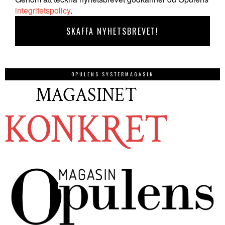
integritetspolicy
.
OPULENS SYSTERMAGASIN