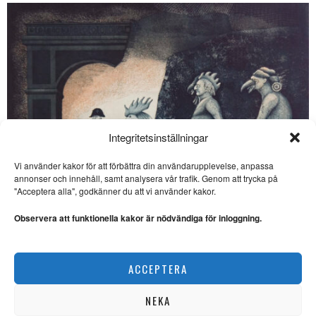
Integritetsinställningar
Vi använder kakor för att förbättra din användarupplevelse, anpassa
annonser och innehåll, samt analysera vår trafik. Genom att trycka på
SE ÄVEN
"Acceptera alla", godkänner du att vi använder kakor.
Gussy: “Vad vore livet
utan döden?”
Observera att funktionella kakor är nödvändiga för inloggning.
MUSIK & MÄNNISKOR.
Nyligen avled den
legendariske musikartisten
Ulf Eklund kombinerar kärvhet med värme
Pugh Rogefeldt.
ACCEPTERA
KONST
Veckans fredsdruva:
Bolaget
NEKA