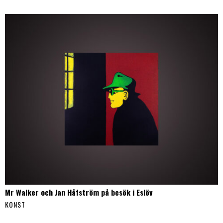
Mr Walker och Jan Håfström på besök i Eslöv
KONST