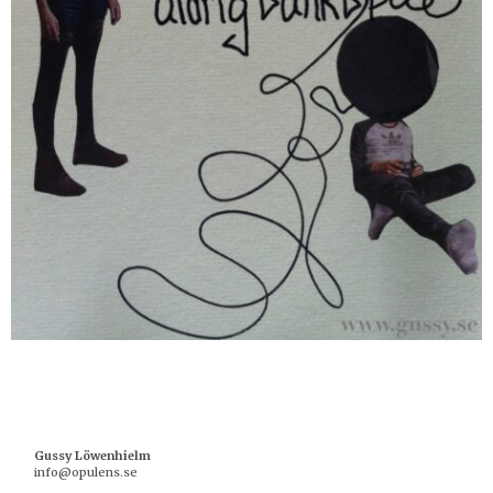
Gussy Löwenhielm
info@opulens.se