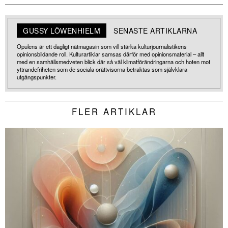
GUSSY LÖWENHIELM
SENASTE ARTIKLARNA
Opulens är ett dagligt nätmagasin som vill stärka kulturjournalistikens
opinionsbildande roll. Kulturartiklar samsas därför med opinionsmaterial – allt
med en samhällsmedveten blick där så väl klimatförändringarna och hoten mot
yttrandefriheten som de sociala orättvisorna betraktas som självklara
utgångspunkter.
FLER ARTIKLAR