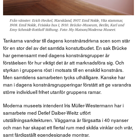
Från vänster: Erich Heckel, Marskland, 1907. Emil Nolde, Vita stammar,
1908. Emil Nolde, Frisiska hus I, 1910. Brücke-Museum, Berlin, Karl und
Emy Schmidt-Rottluff Stiftung. Foto: My Matson/Moderna Museet.
Tankarna vandrar till dagens konstnärsdrivna scen som står
för en stor del av det samtida konstutbudet. En sak Brücke
har gemensamt med dagens konstnärsgrupper är
förståelsen för hur viktigt det är att marknadsföra sig. Och
styrkan i gruppens röst i motsats till en enskild konstnärs.
Men samtidens samarbeten tycks uthålligare. Kanske har
man i dagens konstnärsgrupperingar förstått att ge varandra
större individuell frihet utanför gruppens ramar.
Moderna museets intendent Iris Müller-Westermann har i
samarbete med Detlef Daiber-Weitz utfört
utställningsarkitekturen. Väggarna är färgsatta i 40 nyanser
och man har skapat ett flertal rum med skilda vinklar och vrår,
samt färdigställt egendesignade montrar.