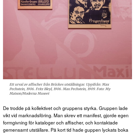
Ett urval av affischer från Brückes utställningar. Uppifrån: Max
Pechstein, 1906. Fritz Bleyl, 1906. Max Pechstein, 1909. Foto: My
Matson/Moderna Museet
De trodde på kollektivet och gruppens styrka. Gruppen lade
vikt vid marknadsföring. Man skrev ett manifest, gjorde egen
formgivning för kataloger och affischer, och kontaktade
gemensamt utställare. På kort tid hade guppen lyckats boka