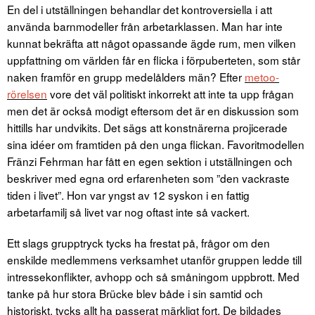
En del i utställningen behandlar det kontroversiella i att
använda barnmodeller från arbetarklassen. Man har inte
kunnat bekräfta att något opassande ägde rum, men vilken
uppfattning om världen får en flicka i förpuberteten, som står
naken framför en grupp medelålders män? Efter
metoo-
rörelsen
vore det väl politiskt inkorrekt att inte ta upp frågan
men det är också modigt eftersom det är en diskussion som
hittills har undvikits. Det sägs att konstnärerna projicerade
sina idéer om framtiden på den unga flickan. Favoritmodellen
Fränzi Fehrman har fått en egen sektion i utställningen och
beskriver med egna ord erfarenheten som ”den vackraste
tiden i livet”. Hon var yngst av 12 syskon i en fattig
arbetarfamilj så livet var nog oftast inte så vackert.
Ett slags grupptryck tycks ha frestat på, frågor om den
enskilde medlemmens verksamhet utanför gruppen ledde till
intressekonflikter, avhopp och så småningom uppbrott. Med
tanke på hur stora Brücke blev både i sin samtid och
historiskt, tycks allt ha passerat märkligt fort. De bildades