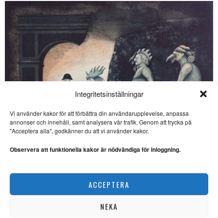
Integritetsinställningar
Vi använder kakor för att förbättra din användarupplevelse, anpassa
SE ÄVEN
annonser och innehåll, samt analysera vår trafik. Genom att trycka på
"Acceptera alla", godkänner du att vi använder kakor.
Veckans DDR:
Eisenhüttenstadt –
Observera att funktionella kakor är nödvändiga för inloggning.
mönsterstaden
ARKITEKTUR. I Veckans DDR
berättar Jesper Nordström om
Ulf Eklund kombinerar kärvhet med värme
Eisenhüttenstadt. Grundad
ACCEPTERA
KONST
Veckans DDR: Den folkliga
estetiken
NEKA
DDR. I ”Veckans DDR” reder
Jesper Nordström ut