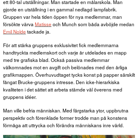
ett 80-tal utställningar. Man startade en målarskola. Man
gjorde en utställning i en gammal nedlagd lampfabrik.
Gruppen var hela tiden öppen för nya medlemmar, man
försökte värva
Matisse
och Munch som båda avböjde medan
Emil Nolde
tackade ja.
För att stärka gruppens exklusivitet fick medlemmarna
handtryckta medlemskort och varje år utdelades en mapp
med tre grafiska blad. Också passiva medlemmar
välkomnades mot en avgift och belönades med den årliga
grafikmappen. Överhuvudtaget tycks konst på papper särskilt
fångat Brucke-gruppens intresse. Den icke-hierarkiska
kvaliteten i det sättet att arbeta stämde väl överens med
gruppens idéer.
Man ville befria människan. Med färgstarka ytor, uppbrutna
perspektiv och förenklade former trodde man på konstens
förmåga att uttrycka och förändra människans inre värld.