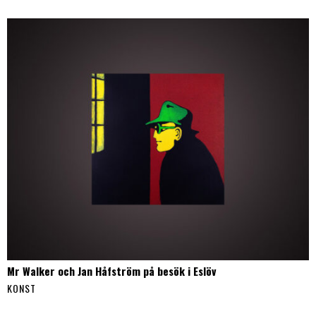
Mr Walker och Jan Håfström på besök i Eslöv
KONST