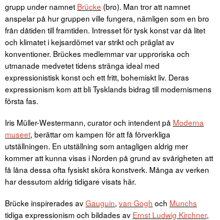
grupp under namnet
Brücke
(bro). Man tror att namnet
anspelar på hur gruppen ville fungera, nämligen som en bro
från dåtiden till framtiden. Intresset för tysk konst var då litet
och klimatet i kejsardömet var strikt och präglat av
konventioner. Brückes medlemmar var upproriska och
utmanade medvetet tidens stränga ideal med
expressionistisk konst och ett fritt, bohemiskt liv. Deras
expressionism kom att bli Tysklands bidrag till modernismens
första fas.
Iris Müller-Westermann, curator och intendent på
Moderna
museet
, berättar om kampen för att få förverkliga
utställningen. En utställning som antagligen aldrig mer
kommer att kunna visas i Norden på grund av svårigheten att
få låna dessa ofta fysiskt sköra konstverk. Många av verken
har dessutom aldrig tidigare visats här.
Brücke inspirerades av
Gauguin
,
van Gogh
och
Munchs
tidiga expressionism och bildades av
Ernst Ludwig Kirchner
,