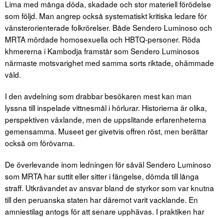
Lima med många döda, skadade och stor materiell förödelse
som följd. Man angrep också systematiskt kritiska ledare för
vänsterorienterade folkrörelser. Både Sendero Luminoso och
MRTA mördade homosexuella och HBTQ-personer. Röda
khmererna i Kambodja framstår som Sendero Luminosos
närmaste motsvarighet med samma sorts riktade, ohämmade
våld.
I den avdelning som drabbar besökaren mest kan man
lyssna till inspelade vittnesmål i hörlurar. Historierna är olika,
perspektiven växlande, men de uppslitande erfarenheterna
gemensamma. Museet ger givetvis offren röst, men berättar
också om förövarna.
De överlevande inom ledningen för såväl Sendero Luminoso
som MRTA har suttit eller sitter i fängelse, dömda till långa
straff. Utkrävandet av ansvar bland de styrkor som var knutna
till den peruanska staten har däremot varit vacklande. En
amniestilag antogs för att senare upphävas. I praktiken har