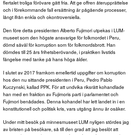
flertalet troliga förövare gått fria. Att ge offren återupprättelse
och i förekommande fall ersättning är pågående processer,
långt ifrån enkla och okontroversiella.
Den före detta presidenten Alberto Fujimori utpekas i LUM-
museet som den högste ansvarige för folkmordet i Peru,
dömd såväl för korruption som för folkmordsbrott. Han
dömdes till 25 års frihetsberövande, i praktiken livstids
fängelse med tanke på hans höga ålder.
I slutet av 2017 framkom emellertid uppgifter om korruption
hos den nu sittande presidenten i Peru, Pedro Pablo
Kuczynski, kallad PPK. För att undvika riksrätt kohandlade
han med en fraktion av Fujimoris parti i parlamentet och
Fujimori benådades. Denna kohandel har lett landet in i en
konstitutionell och politisk kris, vars utgång ännu är osäker.
Under mitt besök på minnesmuseet LUM nyligen stördes jag
av bristen på besökare, så till den grad att jag beslöt att