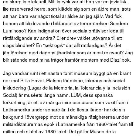
en skarp intellektuell. Mitt intryck var att han var en jovialisk,
lite reserverad herre, som klädde sig som en äldre man, trots
att han bara var något tiotal år äldre än jag själv. Vad fick
honom att bli drivande i bildandet av terrorrörelsen Sendero
Luminoso? Kan indignation över sociala orättvisor leda till
rättfärdigande av andra? Eller drev våldet utövarna till ett
slags blindhet? En “sektlogik” där allt rättfärdigas? Är det
jämförelsen med dagens jihadister som är mest relevant? Jag
blir stående med mina frågor framför montern med Diaz’ bok.
Jag vandrar runt i ett nästan tomt museum byggt på en brant
ner mot Stilla Havet. Platsen för minne, tolerans och social
inkludering (Lugar de la Memoria, la Tolerancia y la Inclusión
Social) är muséets långa namn. LUM, dess spanska
förkortning, är ett av många minnesmuseer som vuxit fram i
Latinamerika under senare år. I de flesta länder har de sin
bakgrund i övergrepp mot de mänskliga rättigheterna under
militärdiktaturernas epok i Latinamerika från 1960-talet fram till
mitten och slutet av 1980-talet. Det gäller Museo de la