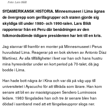
Foto: Lars Bildt
SYDAMERIKANSK HISTORIA. Minnesmuseet i Lima ägnas
de övergrepp som gerillagrupper och staten gjorde sig
skyldiga till under 1980- och 1990-talen. Lars Bildt
rapporterar från ett Peru där benådningen av den
folkmordsdömde tidigare presidenten har lett till en kris.
Jag stannar till framför en monter på Minnesmuseet i Perus
huvudstad Lima. Reagerar på en bok skriven av Antonio Díaz
Martínez. Av alla tillfälligheter i livet var han och hans hustru
mina hyresvärdar under en kort period på 70-talet, då jag
bodde i Lima.
Han hade bott några år i Kina och var då på väg upp till
universitetet i Ayacucho för att tillträda som lärare. Han kom
senare att bli en av maoistgruppen Sendero Luminosos
ledare. 1983 fängslades han och tre år senare blev han
dödad i samband med att ett fängelseuppror slogs ner.