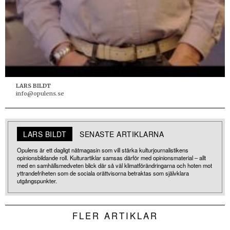
LARS BILDT
info@opulens.se
LARS BILDT
SENASTE ARTIKLARNA
Opulens är ett dagligt nätmagasin som vill stärka kulturjournalistikens
opinionsbildande roll. Kulturartiklar samsas därför med opinionsmaterial – allt
med en samhällsmedveten blick där så väl klimatförändringarna och hoten mot
yttrandefriheten som de sociala orättvisorna betraktas som självklara
utgångspunkter.
FLER ARTIKLAR