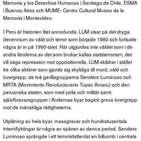
Memoria y los Derechos Humanos i Santiago de Chile, ESMA
i Buenos Aires och MUME- Centro Cultural Museo de la
Memoria i Montevideo.
I Peru är historien litet annorlunda. LUM visar på det dryga
decennium av våld och terror som började 1980 och fortsatte
några år in på 1990-talet. Här utgjordes inte våldet som i de
andra länderna av det som brukar kallas statsterrorism, det
vill säga repression mot oppositionella. LUM skildrar i stället
tre olika aktörer som gjorde sig skyldiga till mord, våld och
övergrepp: de två gerillagrupperna Sendero Luminoso och
MRTA (Movimiento Revolucionario Tupac Amaru) och den
peruanska staten, som med polis och militär samt
självförsvarsgrupper i Andernas byar begick grova övergrepp
mot de mänskliga rättigheterna.
Utplåning av hela byar, massgravar och hundratusentals
internflyktingar är några av spåren av denna period. Sendero
Luminoso sprängde i ett terroristattentat en bilbomb i centrala