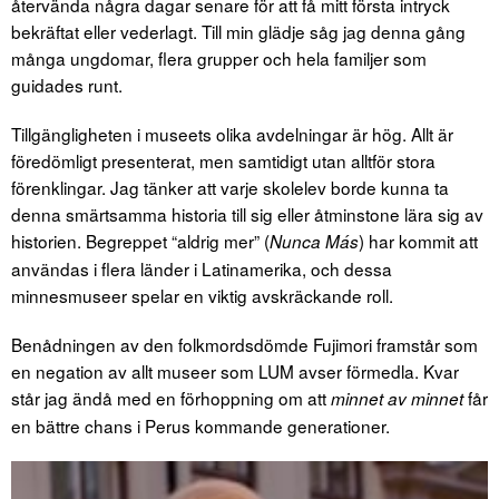
återvända några dagar senare för att få mitt första intryck
bekräftat eller vederlagt. Till min glädje såg jag denna gång
många ungdomar, flera grupper och hela familjer som
guidades runt.
Tillgängligheten i museets olika avdelningar är hög. Allt är
föredömligt presenterat, men samtidigt utan alltför stora
förenklingar. Jag tänker att varje skolelev borde kunna ta
denna smärtsamma historia till sig eller åtminstone lära sig av
historien. Begreppet “aldrig mer” (
) har kommit att
Nunca Más
användas i flera länder i Latinamerika, och dessa
minnesmuseer spelar en viktig avskräckande roll.
Benådningen av den folkmordsdömde Fujimori framstår som
en negation av allt museer som LUM avser förmedla. Kvar
står jag ändå med en förhoppning om att
får
minnet av minnet
en bättre chans i Perus kommande generationer.