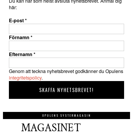
Du kan när som helst avsluta nyhetsbrevet. Anmäl dig
här:
E-post
*
Förnamn
*
Efternamn
*
Genom att teckna nyhetsbrevet godkänner du Opulens
integritetspolicy
.
OPULENS SYSTERMAGASIN