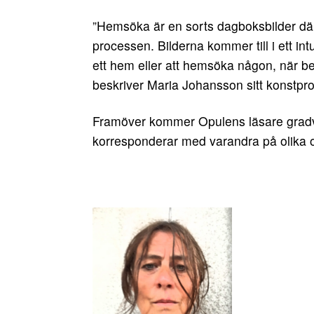
”Hemsöka är en sorts dagboksbilder där v
processen. Bilderna kommer till i ett intui
ett hem eller att hemsöka någon, när b
beskriver Maria Johansson sitt konstpro
Framöver kommer Opulens läsare gradvis
korresponderar med varandra på olika 