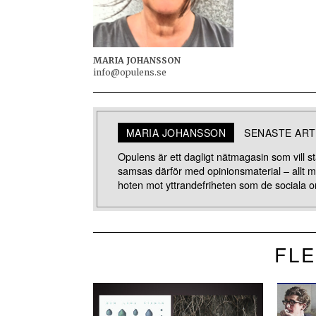
MARIA JOHANSSON
info@opulens.se
MARIA JOHANSSON
SENASTE ART
Opulens är ett dagligt nätmagasin som vill stä
samsas därför med opinionsmaterial – allt 
hoten mot yttrandefriheten som de sociala o
FLE