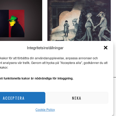
Integritetsinställningar
och Jan Håfström på
Ulf Eklund kombinerar kärvhet
kakor för att förbättra din användarupplevelse, anpassa annonser och
öv
med värme
mt analysera vår trafik. Genom att trycka på "Acceptera alla", godkänner du att
KONST
kakor.
t funktionella kakor är nödvändiga för inloggning.
ACCEPTERA
NEKA
Cookie Policy