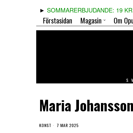
SOMMARERBJUDANDE: 19 KR 
Förstasidan
Magasin
Om Opu
S
Maria Johansso
KONST
7 MAR 2025