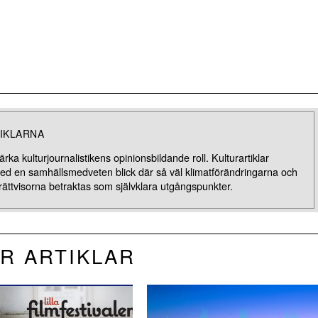
IKLARNA
rka kulturjournalistikens opinionsbildande roll. Kulturartiklar
med en samhällsmedveten blick där så väl klimatförändringarna och
rättvisorna betraktas som självklara utgångspunkter.
R ARTIKLAR