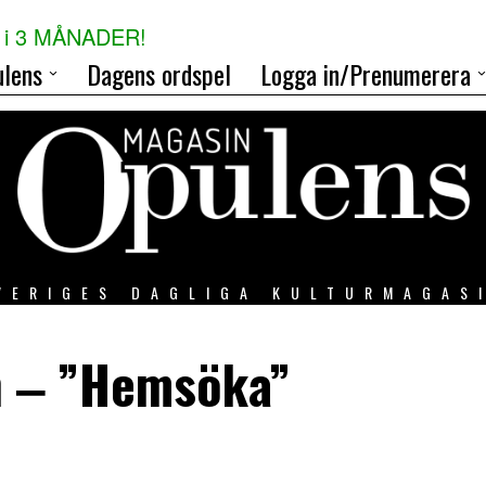
i 3 MÅNADER!
lens
Dagens ordspel
Logga in/Prenumerera
VERIGES DAGLIGA KULTURMAGAS
n ‒ ”Hemsöka”