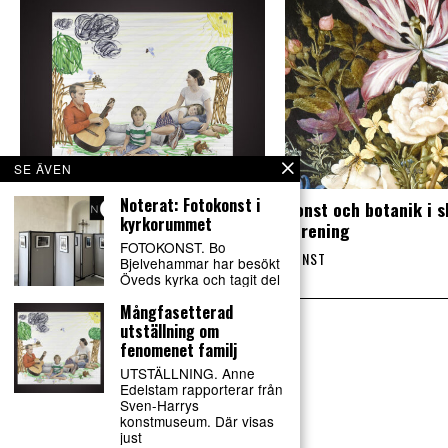
SE ÄVEN
Noterat: Fotokonst i
Mångfasetterad utställning om
Konst och botanik i 
kyrkorummet
fenomenet familj
förening
FOTOKONST. Bo
KONST
KONST
Bjelvehammar har besökt
Öveds kyrka och tagit del
Mångfasetterad
utställning om
fenomenet familj
UTSTÄLLNING. Anne
Edelstam rapporterar från
Sven-Harrys
konstmuseum. Där visas
just