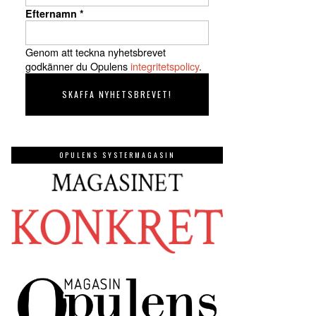
Efternamn
*
Genom att teckna nyhetsbrevet
godkänner du Opulens
integritetspolicy
.
OPULENS SYSTERMAGASIN