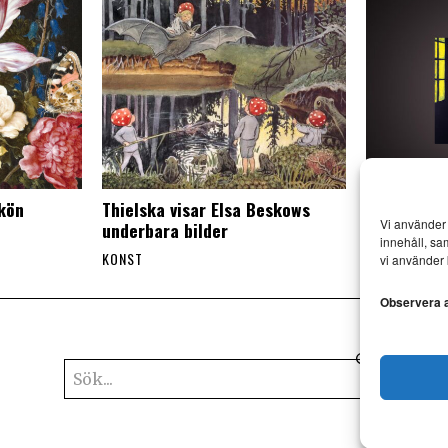
skön
Thielska visar Elsa Beskows
Mr Walker 
Vi använder 
underbara bilder
besök i Esl
innehåll, sa
KONST
KONST
vi använder 
Observera at