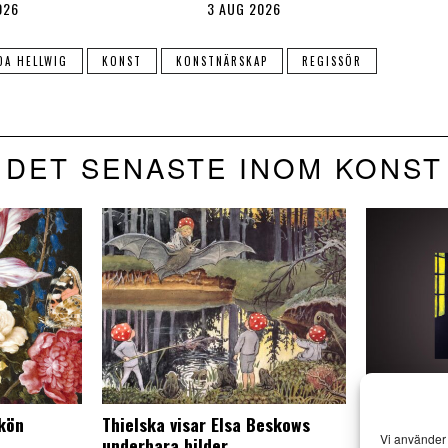
026
3 AUG 2026
DA HELLWIG
KONST
KONSTNÄRSKAP
REGISSÖR
DET SENASTE INOM KONST
skön
Thielska visar Elsa Beskows
Mr Walker 
Vi använder 
underbara bilder
besök i Esl