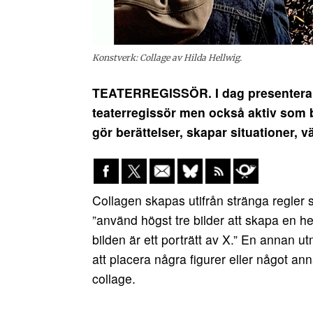
Konstverk: Collage av Hilda Hellwig.
TEATERREGISSÖR. I dag presenterar v
teaterregissör men också aktiv som 
gör berättelser, skapar situationer, v
Collagen skapas utifrån stränga regler s
”använd högst tre bilder att skapa en he
bilden är ett porträtt av X.” En annan u
att placera några figurer eller något an
collage.