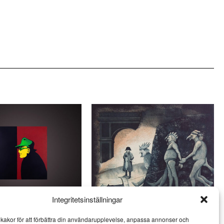
Integritetsinställningar
och Jan Håfström på
Ulf Eklund kombinerar kärvhet
kakor för att förbättra din användarupplevelse, anpassa annonser och
öv
med värme