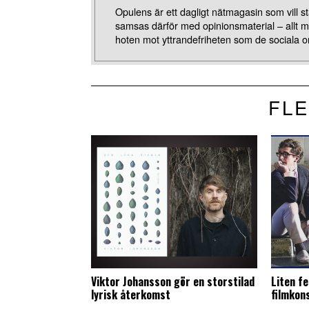
Opulens är ett dagligt nätmagasin som vill stä
samsas därför med opinionsmaterial – allt 
hoten mot yttrandefriheten som de sociala o
FLE
Viktor Johansson gör en storstilad
Liten fe
lyrisk återkomst
filmkon