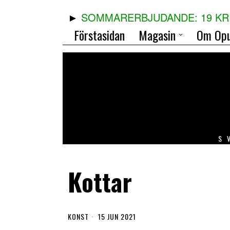
SOMMARERBJUDANDE: 19 KR 
Förstasidan
Magasin
Om Opu
S
Kottar
KONST
15 JUN 2021