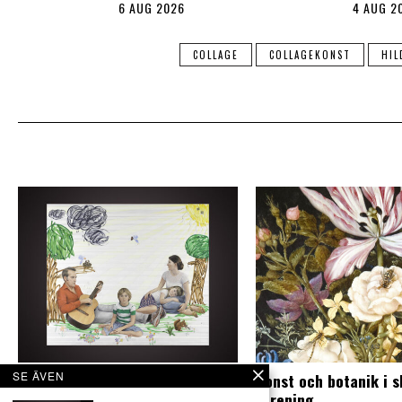
6 AUG 2026
4 AUG 2
COLLAGE
COLLAGEKONST
HIL
SE ÄVEN
Mångfasetterad utställning om
Konst och botanik i 
fenomenet familj
förening