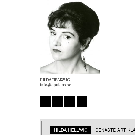
HILDA HELLWIG
info@opulens.se
HILDA HELLWIG
SENASTE ARTIKL