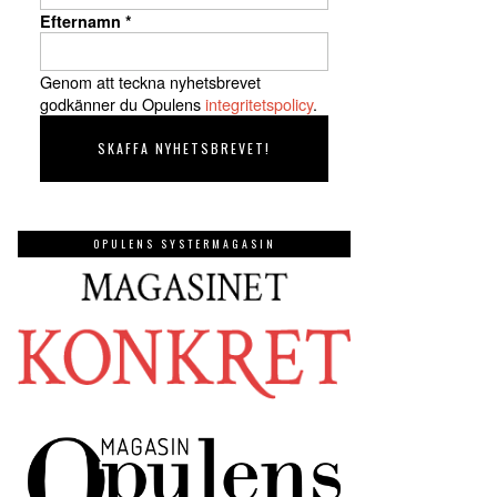
Efternamn
*
Genom att teckna nyhetsbrevet
godkänner du Opulens
integritetspolicy
.
OPULENS SYSTERMAGASIN