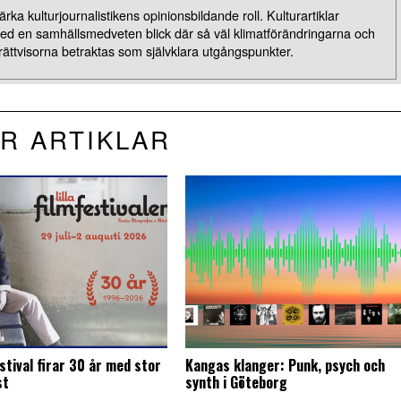
rka kulturjournalistikens opinionsbildande roll. Kulturartiklar
med en samhällsmedveten blick där så väl klimatförändringarna och
rättvisorna betraktas som självklara utgångspunkter.
R ARTIKLAR
stival firar 30 år med stor
Kangas klanger: Punk, psych och
st
synth i Göteborg