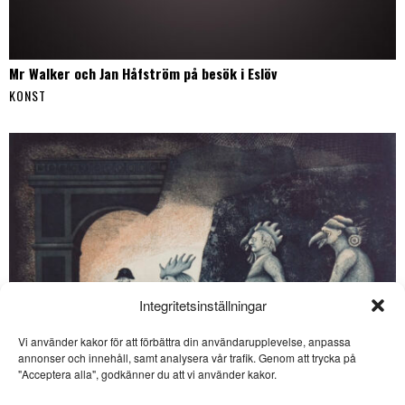
Mr Walker och Jan Håfström på besök i Eslöv
KONST
Integritetsinställningar
Vi använder kakor för att förbättra din användarupplevelse, anpassa
annonser och innehåll, samt analysera vår trafik. Genom att trycka på
SE ÄVEN
"Acceptera alla", godkänner du att vi använder kakor.
Noterat: Fotokonst i