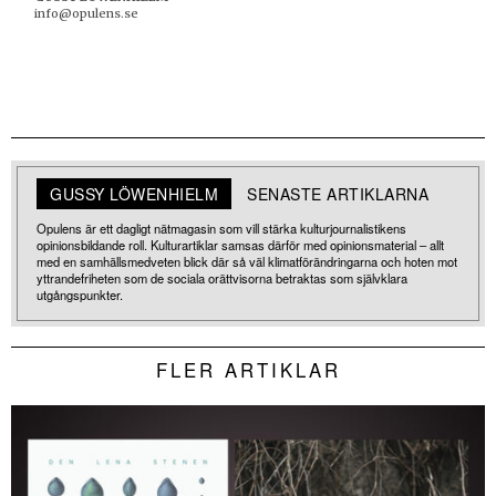
info@opulens.se
GUSSY LÖWENHIELM
SENASTE ARTIKLARNA
Opulens är ett dagligt nätmagasin som vill stärka kulturjournalistikens
opinionsbildande roll. Kulturartiklar samsas därför med opinionsmaterial – allt
med en samhällsmedveten blick där så väl klimatförändringarna och hoten mot
yttrandefriheten som de sociala orättvisorna betraktas som självklara
utgångspunkter.
FLER ARTIKLAR