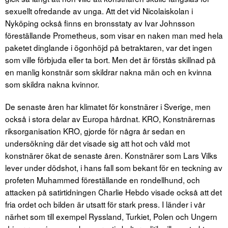
sexuellt ofredande av unga. Att det vid Nicolaiskolan i
Nyköping också finns en bronsstaty av Ivar Johnsson
föreställande Prometheus, som visar en naken man med hela
paketet dinglande i ögonhöjd på betraktaren, var det ingen
som ville förbjuda eller ta bort. Men det är förstås skillnad på
en manlig konstnär som skildrar nakna män och en kvinna
som skildra nakna kvinnor.
De senaste åren har klimatet för konstnärer i Sverige, men
också i stora delar av Europa hårdnat. KRO, Konstnärernas
riksorganisation KRO, gjorde för några år sedan en
undersökning där det visade sig att hot och våld mot
konstnärer ökat de senaste åren. Konstnärer som Lars Vilks
lever under dödshot, i hans fall som bekant för en teckning av
profeten Muhammed föreställande en rondellhund, och
attacken på satirtidningen Charlie Hebdo visade också att det
fria ordet och bilden är utsatt för stark press. I länder i vår
närhet som till exempel Ryssland, Turkiet, Polen och Ungern