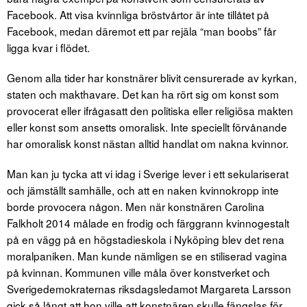
Facebook. Att visa kvinnliga bröstvårtor är inte tillåtet på
Facebook, medan däremot ett par rejäla “man boobs” får
ligga kvar i flödet.
Genom alla tider har konstnärer blivit censurerade av kyrkan,
staten och makthavare. Det kan ha rört sig om konst som
provocerat eller ifrågasatt den politiska eller religiösa makten
eller konst som ansetts omoralisk. Inte speciellt förvånande
har omoralisk konst nästan alltid handlat om nakna kvinnor.
Man kan ju tycka att vi idag i Sverige lever i ett sekulariserat
och jämställt samhälle, och att en naken kvinnokropp inte
borde provocera någon. Men när konstnären Carolina
Falkholt 2014 målade en frodig och färggrann kvinnogestalt
på en vägg på en högstadieskola i Nyköping blev det rena
moralpaniken. Man kunde nämligen se en stiliserad vagina
på kvinnan. Kommunen ville måla över konstverket och
Sverigedemokraternas riksdagsledamot Margareta Larsson
gick så långt att hon ville att konstnären skulle fängslas för