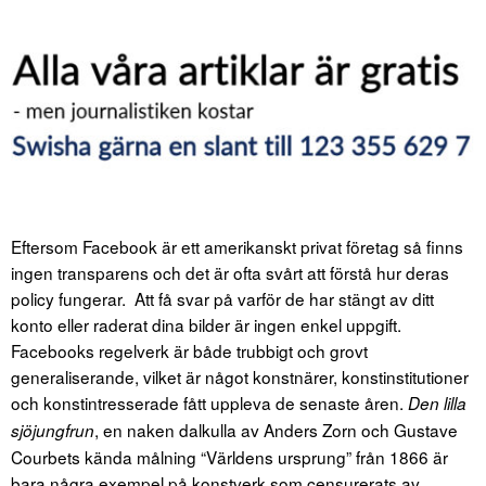
Eftersom Facebook är ett amerikanskt privat företag så finns
ingen transparens och det är ofta svårt att förstå hur deras
policy fungerar. Att få svar på varför de har stängt av ditt
konto eller raderat dina bilder är ingen enkel uppgift.
Facebooks regelverk är både trubbigt och grovt
generaliserande, vilket är något konstnärer, konstinstitutioner
och konstintresserade fått uppleva de senaste åren.
Den lilla
, en naken dalkulla av Anders Zorn och Gustave
sjöjungfrun
Courbets kända målning “Världens ursprung” från 1866 är
bara några exempel på konstverk som censurerats av