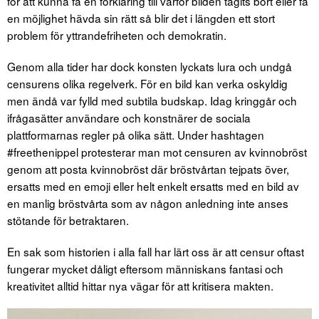
för att kunna få en förklaring till varför bilden tagits bort eller få
en möjlighet hävda sin rätt så blir det i längden ett stort
problem för yttrandefriheten och demokratin.
Genom alla tider har dock konsten lyckats lura och undgå
censurens olika regelverk. För en bild kan verka oskyldig
men ändå var fylld med subtila budskap. Idag kringgår och
ifrågasätter användare och konstnärer de sociala
plattformarnas regler på olika sätt. Under hashtagen
#freethenippel protesterar man mot censuren av kvinnobröst
genom att posta kvinnobröst där bröstvårtan tejpats över,
ersatts med en emoji eller helt enkelt ersatts med en bild av
en manlig bröstvårta som av någon anledning inte anses
stötande för betraktaren.
En sak som historien i alla fall har lärt oss är att censur oftast
fungerar mycket dåligt eftersom människans fantasi och
kreativitet alltid hittar nya vägar för att kritisera makten.