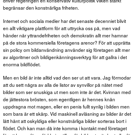
driver regeringen en konservativ kulturpolitik vilken starkt
begränsar den konstnärliga friheten.
Internet och sociala medier har det senaste decenniet blivit
en allt viktigare plattform för att uttrycka oss på, men vad
händer när yttrandefriheten och demokratin allt mer hamnar
på de stora kommersiella företagens arenor? För att upprätta
sin policy om bildanvändning använder sig företagen allt mer
av algoritmer och bildigenkänningsverktyg för att gallra i det
enorma bildflödet.
Men en bild är inte alltid vad den ser ut att vara. Jag förmodar
att du sett några av alla de listor av synvillor på nätet med
bilder som ser snuskiga ut men som inte är det. Kvinnan med
de jättestora brösten, som egentligen är hennes knän
uppdragna mot magen, eller en penis fullt synlig i bilden men
som bara är ett skärp. Vid maskinell avläsning av bilder är det
lätt hänt att oskyldiga eller konstnärliga bilder sorteras bort i
flödet. Och kan man då inte komma i kontakt med företaget