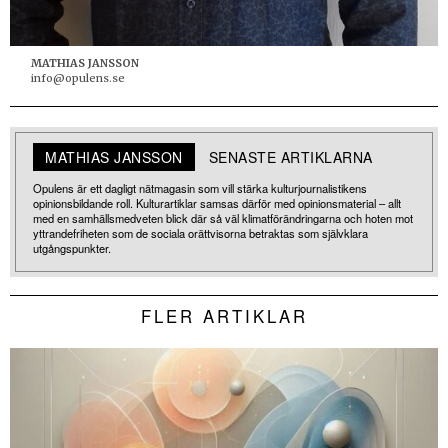
MATHIAS JANSSON
info@opulens.se
MATHIAS JANSSON
SENASTE ARTIKLARNA
Opulens är ett dagligt nätmagasin som vill stärka kulturjournalistikens
opinionsbildande roll. Kulturartiklar samsas därför med opinionsmaterial – allt
med en samhällsmedveten blick där så väl klimatförändringarna och hoten mot
yttrandefriheten som de sociala orättvisorna betraktas som självklara
utgångspunkter.
FLER ARTIKLAR