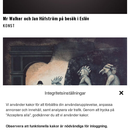
Mr Walker och Jan Håfström på besök i Eslöv
KONST
Integritetsinställningar
Vi använder kakor för att förbättra din användarupplevelse, anpassa
annonser och innehåll, samt analysera vår trafik. Genom att trycka på
SE ÄVEN
"Acceptera alla", godkänner du att vi använder kakor.
Sorgligt självmål av Erika
Bjerström i miljöfrågan
Observera att funktionella kakor är nödvändiga för inloggning.