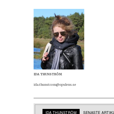
IDA THUNSTRÖM
ida.thunstrom@opulens.se
IDA THUNSTRÖM
SENASTE ARTIK