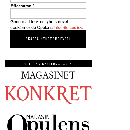
Efternamn
*
Genom att teckna nyhetsbrevet
godkänner du Opulens
integritetspolicy
.
OPULENS SYSTERMAGASIN