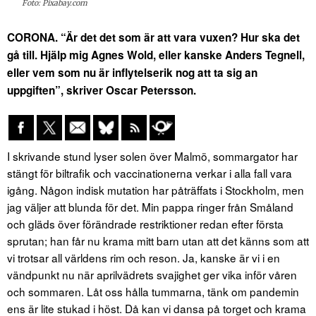
Foto: Pixabay.com
CORONA. “Är det det som är att vara vuxen? Hur ska det
gå till. Hjälp mig Agnes Wold, eller kanske Anders Tegnell,
eller vem som nu är inflytelserik nog att ta sig an
uppgiften”, skriver Oscar Petersson.
I skrivande stund lyser solen över Malmö, sommargator har
stängt för biltrafik och vaccinationerna verkar i alla fall vara
igång. Någon indisk mutation har påträffats i Stockholm, men
jag väljer att blunda för det. Min pappa ringer från Småland
och gläds över förändrade restriktioner redan efter första
sprutan; han får nu krama mitt barn utan att det känns som att
vi trotsar all världens rim och reson. Ja, kanske är vi i en
vändpunkt nu när aprilvädrets svajighet ger vika inför våren
och sommaren. Låt oss hålla tummarna, tänk om pandemin
ens är lite stukad i höst. Då kan vi dansa på torget och krama