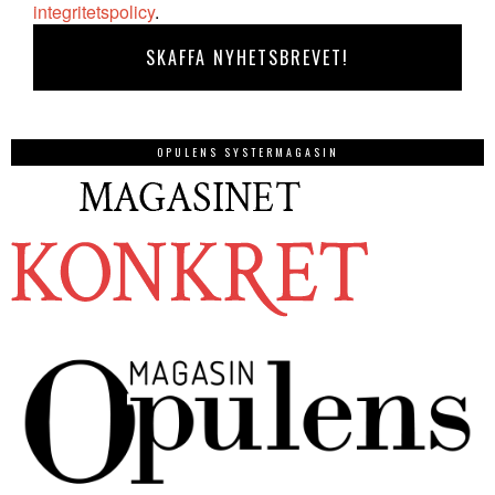
integritetspolicy
.
OPULENS SYSTERMAGASIN