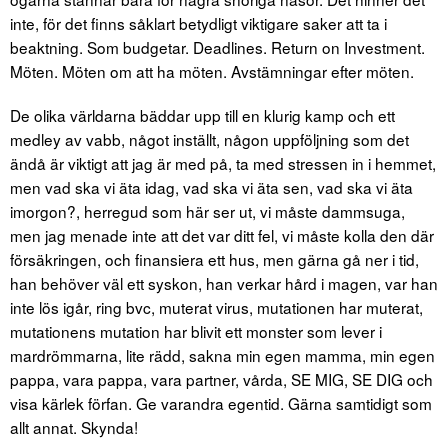
inte, för det finns såklart betydligt viktigare saker att ta i
beaktning. Som budgetar. Deadlines. Return on Investment.
Möten. Möten om att ha möten. Avstämningar efter möten.
De olika världarna bäddar upp till en klurig kamp och ett
medley av vabb, något inställt, någon uppföljning som det
ändå är viktigt att jag är med på, ta med stressen in i hemmet,
men vad ska vi äta idag, vad ska vi äta sen, vad ska vi äta
imorgon?, herregud som här ser ut, vi måste dammsuga,
men jag menade inte att det var ditt fel, vi måste kolla den där
försäkringen, och finansiera ett hus, men gärna gå ner i tid,
han behöver väl ett syskon, han verkar hård i magen, var han
inte lös igår, ring bvc, muterat virus, mutationen har muterat,
mutationens mutation har blivit ett monster som lever i
mardrömmarna, lite rädd, sakna min egen mamma, min egen
pappa, vara pappa, vara partner, vårda, SE MIG, SE DIG och
visa kärlek förfan. Ge varandra egentid. Gärna samtidigt som
allt annat. Skynda!