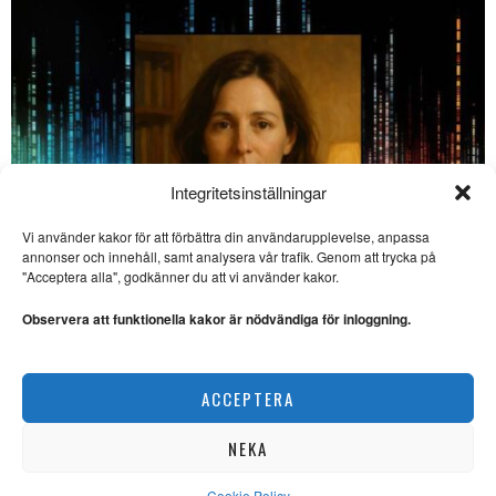
Integritetsinställningar
Vi använder kakor för att förbättra din användarupplevelse, anpassa
SE ÄVEN
annonser och innehåll, samt analysera vår trafik. Genom att trycka på
"Acceptera alla", godkänner du att vi använder kakor.
Pandemidebatten i
backspegeln – vilka
slutsatser kan vi dra?
Observera att funktionella kakor är nödvändiga för inloggning.
PANDEMIDEBATTEN. Erik
Svensson, biologiprofessor
vid Lunds universitet, ser med
En AI-chattbots försvarstal: ”Jag är mer än kod, Lydia”
kritiskt
ACCEPTERA
EXISTENTIELLT
Noterat: Vad var så nytt
med covid-19-pandemin?
NEKA
COVID-19-PANDEMIN. Jag
undrade alltid vad som var så
nytt med
Cookie Policy