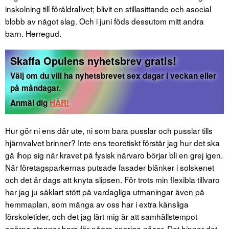
inskolning till föräldralivet; blivit en stillasittande och asocial
blobb av något slag. Och i juni föds dessutom mitt andra
barn. Herregud.
Skaffa Opulens nyhetsbrev gratis!
Välj om du vill ha nyhetsbrevet sex dagar i veckan eller
på måndagar.
Anmäl dig
HÄR!
Hur gör ni ens där ute, ni som bara pusslar och pusslar tills
hjärnvalvet brinner? Inte ens teoretiskt förstår jag hur det ska
gå ihop sig när kravet på fysisk närvaro börjar bli en grej igen.
När företagsparkernas putsade fasader blänker i solskenet
och det är dags att knyta slipsen. För trots min flexibla tillvaro
har jag ju såklart stött på vardagliga utmaningar även på
hemmaplan, som många av oss har i extra känsliga
förskoletider, och det jag lärt mig är att samhällstempot
ogärna stannar bara för några snoriga näsor. Det hinner det