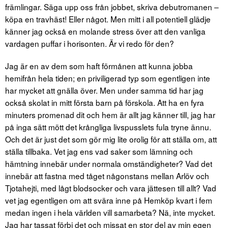
främlingar. Säga upp oss från jobbet, skriva debutromanen –
köpa en travhäst! Eller något. Men mitt i all potentiell glädje
känner jag också en molande stress över att den vanliga
vardagen puffar i horisonten. Är vi redo för den?
Jag är en av dem som haft förmånen att kunna jobba
hemifrån hela tiden; en priviligerad typ som egentligen inte
har mycket att gnälla över. Men under samma tid har jag
också skolat in mitt första barn på förskola. Att ha en fyra
minuters promenad dit och hem är allt jag känner till, jag har
på inga sätt mött det krångliga livspusslets fula tryne ännu.
Och det är just det som gör mig lite orolig för att ställa om, att
ställa tillbaka. Vet jag ens vad saker som lämning och
hämtning innebär under normala omständigheter? Vad det
innebär att fastna med tåget någonstans mellan Arlöv och
Tjotahejti, med lågt blodsocker och vara jättesen till allt? Vad
vet jag egentligen om att svära inne på Hemköp kvart i fem
medan ingen i hela världen vill samarbeta? Nä, inte mycket.
Jag har tassat förbi det och missat en stor del av min egen