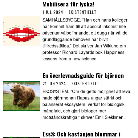
Mobilisera för lycka!
1 JUL 2024
EXISTENTIELLT
SAMHÄLLSBYGGE. ”Han och hans kolleger
har kommit fram till att absolut inkomst inte
påverkar välbefinnandet ett dugg när väl de
grundläggande behoven har blivit
tillfredsställda.” Det skriver Jan Wiklund om
professor Richard Layards bok Happiness,
lessons from a new science.
En överlevnadsguide för björnen
21 JUN 2024
EXISTENTIELLT
EKOSYSTEM. ”Om de getts möjlighet att leva,
hade björnhonan Rapas ungar stärkt och
balanserat ekosystem, verkat för biologisk
mångfald, och gjort biotoper mer
motståndskraftiga,” skriver Emil Siekkinen.
Essä: Och kastanjen blommar i