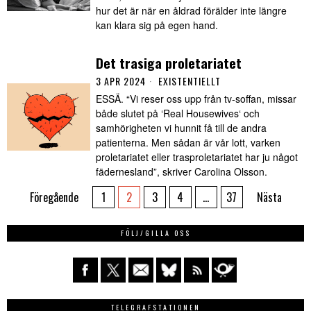
hur det är när en åldrad förälder inte längre
kan klara sig på egen hand.
Det trasiga proletariatet
3 APR 2024
EXISTENTIELLT
ESSÄ. “Vi reser oss upp från tv-soffan, missar
både slutet på ‘Real Housewives‘ och
samhörigheten vi hunnit få till de andra
patienterna. Men sådan är vår lott, varken
proletariatet eller trasproletariatet har ju något
fädernesland”, skriver Carolina Olsson.
Föregående
1
2
3
4
…
37
Nästa
FÖLJ/GILLA OSS
TELEGRAFSTATIONEN