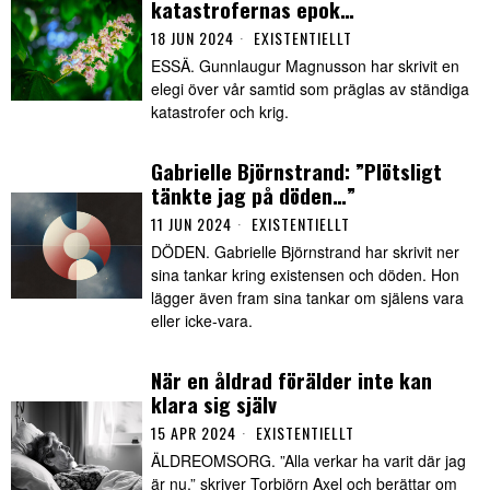
katastrofernas epok…
18 JUN 2024
EXISTENTIELLT
ESSÄ. Gunnlaugur Magnusson har skrivit en
elegi över vår samtid som präglas av ständiga
katastrofer och krig.
Gabrielle Björnstrand: ”Plötsligt
tänkte jag på döden…”
11 JUN 2024
EXISTENTIELLT
DÖDEN. Gabrielle Björnstrand har skrivit ner
sina tankar kring existensen och döden. Hon
lägger även fram sina tankar om själens vara
eller icke-vara.
När en åldrad förälder inte kan
klara sig själv
15 APR 2024
EXISTENTIELLT
ÄLDREOMSORG. ”Alla verkar ha varit där jag
är nu,” skriver Torbjörn Axel och berättar om