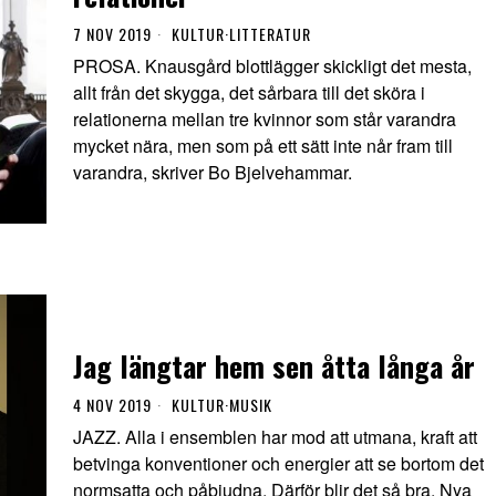
7 NOV 2019
KULTUR
·
LITTERATUR
PROSA. Knausgård blottlägger skickligt det mesta,
allt från det skygga, det sårbara till det sköra i
relationerna mellan tre kvinnor som står varandra
mycket nära, men som på ett sätt inte når fram till
varandra, skriver Bo Bjelvehammar.
Jag längtar hem sen åtta långa år
4 NOV 2019
KULTUR
·
MUSIK
JAZZ. Alla i ensemblen har mod att utmana, kraft att
betvinga konventioner och energier att se bortom det
normsatta och påbjudna. Därför blir det så bra. Nya