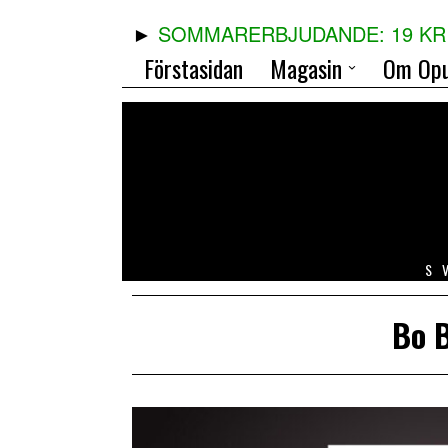
SOMMARERBJUDANDE: 19 KR 
Förstasidan
Magasin
Om Opu
S
Bo 