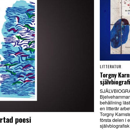
LITTERATUR
Torgny Karn
självbiograf
SJÄLVBIOGRA
Bjelvehammar 
behållning läs
en litterär arbe
Torgny Karnste
rtad poesi
första delen i 
självbiografisk 