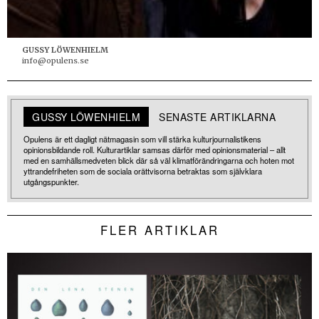
GUSSY LÖWENHIELM
info@opulens.se
GUSSY LÖWENHIELM
SENASTE ARTIKLARNA
Opulens är ett dagligt nätmagasin som vill stärka kulturjournalistikens
opinionsbildande roll. Kulturartiklar samsas därför med opinionsmaterial – allt
med en samhällsmedveten blick där så väl klimatförändringarna och hoten mot
yttrandefriheten som de sociala orättvisorna betraktas som självklara
utgångspunkter.
FLER ARTIKLAR