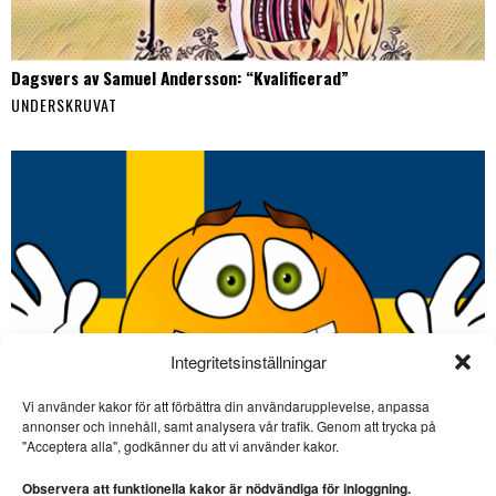
Dagsvers av Samuel Andersson: “Kvalificerad”
UNDERSKRUVAT
Integritetsinställningar
Vi använder kakor för att förbättra din användarupplevelse, anpassa
annonser och innehåll, samt analysera vår trafik. Genom att trycka på
SE ÄVEN
"Acceptera alla", godkänner du att vi använder kakor.
Gussy: ”Tusen tagg!”
Observera att funktionella kakor är nödvändiga för inloggning.
SOCIALA MEDIER. Gussy