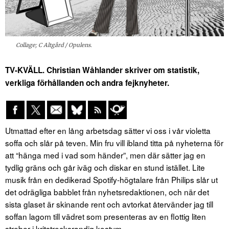
Collage; C Altgård / Opulens.
TV-KVÄLL. Christian Wåhlander skriver om statistik,
verkliga förhållanden och andra fejknyheter.
Utmattad efter en lång arbetsdag sätter vi oss i vår violetta
soffa och slår på teven. Min fru vill ibland titta på nyheterna för
att “hänga med i vad som händer”, men där sätter jag en
tydlig gräns och går iväg och diskar en stund istället. Lite
musik från en dedikerad Spotify-högtalare från Philips slår ut
det odrägliga babblet från nyhetsredaktionen, och när det
sista glaset är skinande rent och avtorkat återvänder jag till
soffan lagom till vädret som presenteras av en flottig liten
streber i kritstrecksrandig kostym.