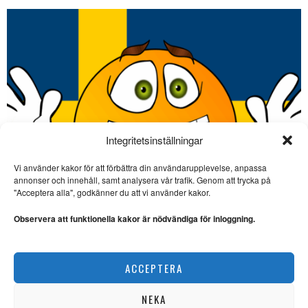
Integritetsinställningar
Vi använder kakor för att förbättra din användarupplevelse, anpassa
SE ÄVEN
annonser och innehåll, samt analysera vår trafik. Genom att trycka på
"Acceptera alla", godkänner du att vi använder kakor.
Markus Grönholms
polisroman är action i
Observera att funktionella kakor är nödvändiga för inloggning.
ultrarapid
KRIMI: Deckarhyllan med
Bengt Eriksson ägnas den här
Dagsvers om kvittningssystemet
gången åt
ACCEPTERA
UNDERSKRUVAT
Noterat: David
Attenborough 100 år
NEKA
TV. David Attenborough fyller