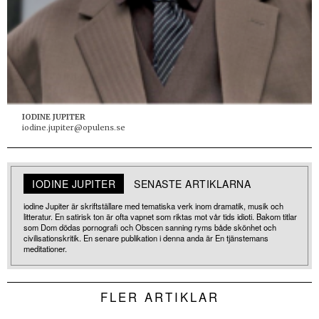
IODINE JUPITER
iodine.jupiter@opulens.se
IODINE JUPITER
SENASTE ARTIKLARNA
iodine Jupiter är skriftställare med tematiska verk inom dramatik, musik och
litteratur. En satirisk ton är ofta vapnet som riktas mot vår tids idioti. Bakom titlar
som Dom dödas pornografi och Obscen sanning ryms både skönhet och
civilisationskritik. En senare publikation i denna anda är En tjänstemans
meditationer.
FLER ARTIKLAR